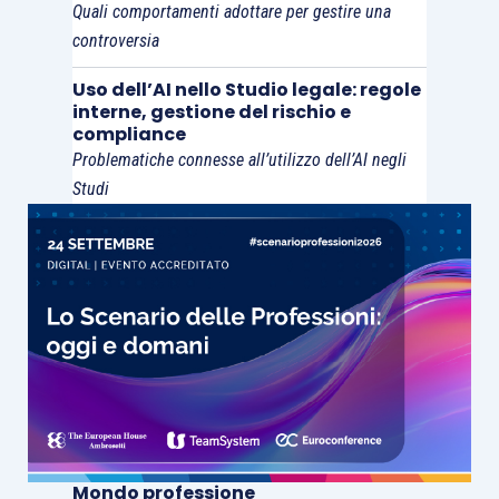
Quali comportamenti adottare per gestire una
tempo evidenzia come la disciplina deontologica
controversia
contemporanea non si limiti più a presidiare
Uso dell’AI nello Studio legale: regole
singole violazioni formali.
interne, gestione del rischio e
compliance
L’attenzione dell’ordinamento professionale si
Problematiche connesse all’utilizzo dell’AI negli
Studi
concentra sempre più sulla qualità organizzativa
dell’attività forense, sulla correttezza dei rapporti
professionali e sull’affidabilità complessiva
dell’avvocato nell’esercizio della professione.
Mondo professione