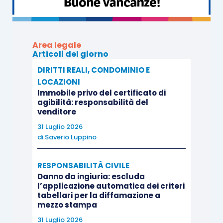
proprio in ragione della diversa individuazione del
momento di cessazione della condotta omissiva.
Area legale
Articoli del giorno
Si tratta di un passaggio di particolare interesse
operativo. La permanenza dell’illecito non
DIRITTI REALI, CONDOMINIO E
LOCAZIONI
determina infatti un effetto “espansivo”
Immobile privo del certificato di
automatico e indistinto, ma richiede una verifica
agibilità: responsabilità del
venditore
rigorosa della persistenza dell’omissione in
relazione a ciascun rapporto professionale.
31 Luglio 2026
di
Saverio Luppino
La decisione affronta anche un ulteriore profilo di
RESPONSABILITÀ CIVILE
grande rilievo pratico, soprattutto per gli studi
Danno da ingiuria: escluda
l’applicazione automatica dei criteri
professionali organizzati, quello della
tabellari per la diffamazione a
responsabilità personale dell’avvocato rispetto
mezzo stampa
alle dinamiche interne dello studio.
31 Luglio 2026