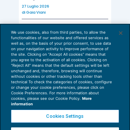
27 Luglio 2026
di
Gaia Viani
AI E DIGITALIZZAZIONE DELLO STUDIO
We use cookies, also from third parties, to allow the
Come evitare le allucinazioni dell’AI:
functionalities of our website and offered services as
guida per l’avvocato
well as, on the basis of your prior consent, to use data
on your navigation activity to improve performance of
24 Luglio 2026
the site. Clicking on “Accept All cookies” means that
di
Sofia Savoia
you agree to the activation of all cookies. Clicking on
"Reject All" means that the default settings will be left
unchanged and, therefore, browsing will continue
without cookies or other tracking tools other than
technical To check the categories of cookies, configure
or change your cookie preferences, please click on
Cookie Preferences. For more information about
Privacy Policy
cookies, please see our Cookie Policy.
More
Cookie Policy
information
Euroconference NEWS è una testata registrata al Tribunale di Milano Reg. n. 8556/2026
Cookies Settings
Direttore responsabile Sandro Cerato
Copyright 2016 ©
Gruppo Euroconference S.p.A.
v2.32.4