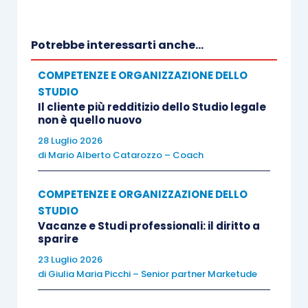
Nella lettura del CNF, la norma non presidia
Potrebbe interessarti anche...
soltanto un interesse patrimoniale individuale, ma
tutela il corretto funzionamento dei rapporti
COMPETENZE E ORGANIZZAZIONE DELLO
STUDIO
fiduciari tra professionisti. Il mancato pagamento
Il cliente più redditizio dello Studio legale
viene quindi considerato non come un semplice
non è quello nuovo
inadempimento civilistico, bensì come una
28 Luglio 2026
condotta suscettibile di incidere sul decoro, sulla
di
Mario Alberto Catarozzo – Coach
lealtà e sull’affidamento reciproco tra avvocati.
COMPETENZE E ORGANIZZAZIONE DELLO
STUDIO
È proprio questa impostazione che consente al
Vacanze e Studi professionali: il diritto a
Consiglio Nazionale Forense di ricondurre la
sparire
violazione nell’ambito degli illeciti permanenti. La
23 Luglio 2026
di
Giulia Maria Picchi – Senior partner Marketude
condotta omissiva, secondo la qualificazione
adottata dal CNF, non si esaurisce nel momento