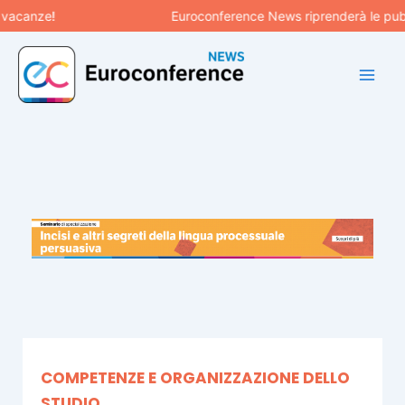
Vai
anze!
Euroconference News riprenderà le pubblicaz
al
contenuto
COMPETENZE E ORGANIZZAZIONE DELLO
STUDIO