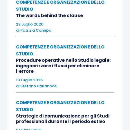
COMPETENZE E ORGANIZZAZIONE DELLO
iniziale del mancato pagamento ma continua a
STUDIO
protrarsi sino all’adempimento oppure fino al
The words behind the clause
verificarsi di un evento che renda non più
22 Luglio 2026
sanabile la violazione.
di
Patrizia Canepa
La sentenza ribadisce, inoltre, il consolidato
COMPETENZE E ORGANIZZAZIONE DELLO
STUDIO
orientamento secondo cui, in materia
Procedure operative nello Studio legale:
disciplinare, il regime prescrizionale applicabile è
ingegnerizzare i flussi per eliminare
quello vigente al momento della commissione del
l’errore
fatto ovvero, negli illeciti permanenti, al momento
10 Luglio 2026
di
Stefano Dallanoce
della cessazione della permanenza. In tale
prospettiva, il CNF esclude l’applicazione
COMPETENZE E ORGANIZZAZIONE DELLO
retroattiva dello
jus superveniens
in materia di
STUDIO
prescrizione disciplinare.
Strategie di comunicazione per gli Studi
professionali durante il periodo estivo