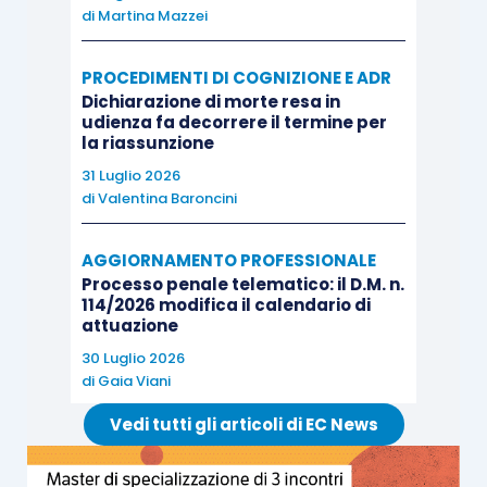
di
Martina Mazzei
Nel caso esaminato, il professionista aveva
PROCEDIMENTI DI COGNIZIONE E ADR
sostenuto che la gestione dei pagamenti fosse
Dichiarazione di morte resa in
affidata ad altri soggetti all’interno
udienza fa decorrere il termine per
dell’organizzazione professionale. Il CNF, tuttavia,
la riassunzione
richiama il principio secondo cui l’avvocato resta
31 Luglio 2026
di
Valentina Baroncini
personalmente responsabile delle condotte
riconducibili agli incarichi da lui conferiti e che
AGGIORNAMENTO PROFESSIONALE
l’organizzazione interna dello studio non esclude
Processo penale telematico: il D.M. n.
la
suitas
della condotta disciplinarmente
114/2026 modifica il calendario di
attuazione
rilevante.
30 Luglio 2026
di
Gaia Viani
L’evoluzione dell’attività professionale verso
Vedi tutti gli articoli di EC News
modelli organizzativi sempre più strutturati non
attenua il dovere di vigilanza del professionista