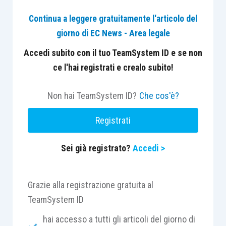
Continua a leggere gratuitamente l'articolo del
La pronuncia si inserisce in un procedimento
giorno di EC News - Area legale
disciplinare articolato nel quale erano contestate,
tra l’altro, plurime violazioni degli artt. 19 e 43 CDF
Accedi subito con il tuo TeamSystem ID e se non
per il mancato pagamento dei compensi dovuti a
ce l'hai registrati e crealo subito!
diversi domiciliatari, nonché per l’omesso
riscontro ai relativi solleciti. In tale contesto, il
Non hai TeamSystem ID?
Che cos'è?
CNF ribadisce un principio già presente nella
Registrati
propria giurisprudenza:
“l’omessa corresponsione
del compenso al domiciliatario è un illecito
Sei già registrato?
Accedi >
omissivo di natura permanente, per il quale, finché
perdura, non decorre prescrizione”.
Grazie alla registrazione gratuita al
La questione assume un rilievo che va oltre il
TeamSystem ID
singolo rapporto economico tra colleghi, la
hai accesso a tutti gli articoli del giorno di
qualificazione della condotta come illecito