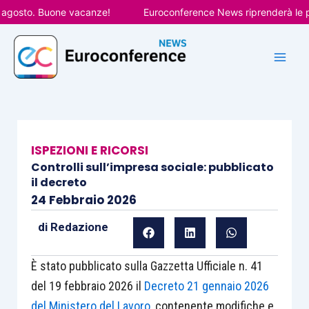
Vai
osto. Buone vacanze!
Euroconference News riprenderà le pubbli
al
contenuto
ISPEZIONI E RICORSI
Controlli sull’impresa sociale: pubblicato
il decreto
24 Febbraio 2026
di
Redazione
È stato pubblicato sulla Gazzetta Ufficiale n. 41
del 19 febbraio 2026 il
Decreto 21 gennaio 2026
del Ministero del Lavoro
, contenente modifiche e