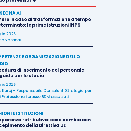
o professione
SEGNA AI
nero in caso di trasformazione a tempo
terminato: le prime istruzioni INPS
glio 2026
ca Vannoni
PETENZE E ORGANIZZAZIONE DELLO
DIO
cedura di inserimento del personale
 guida per lo studio
glio 2026
is Karaj – Responsabile Consulenti Strategici per
i Professionali presso BDM associati
NIONI E ISTITUZIONI
sparenza retributiva: cosa cambia con
ecepimento della Direttiva UE