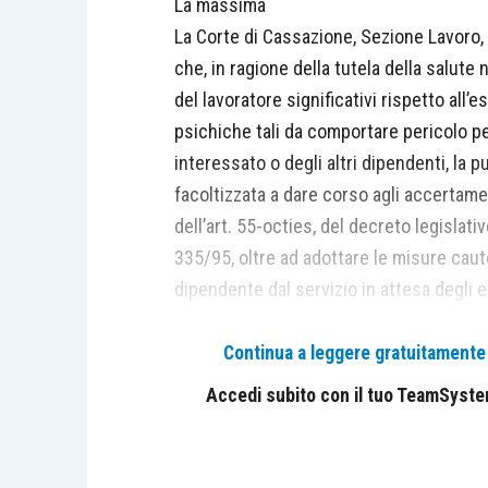
La massima
La Corte di Cassazione, Sezione Lavoro,
che, in ragione della tutela della salute
del lavoratore significativi rispetto all
psichiche tali da comportare pericolo pe
interessato o degli altri dipendenti, l
facoltizzata a dare corso agli accertamen
dell’art. 55-octies, del decreto legislat
335/95, oltre ad adottare le misure caut
dipendente dal servizio in attesa degli e
trattamento economico secondo il regime
conseguentemente cessare il rapporto pe
Continua a leggere gratuitamente l
permanente e totale inidoneità psicofisi
Accedi subito con il tuo TeamSystem 
La Corte di Cassazione, Sezione Lavoro,
che, in ragione della tutela della salute