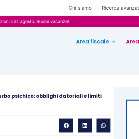
Chi siamo
Ricerca avanza
l 31 agosto. Buone vacanze!
Area fiscale
Area
bo psichico: obblighi datoriali e limiti