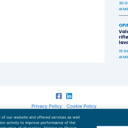
30 G
gs. n. 165/2001, con conseguente riduzione della
di
Mi
ta fermo l’obbligo contributivo per l’intero periodo
OPI
Valo
rifl
ugnatelli
lav
15 G
di
Mi
Privacy Policy
Cookie Policy
es of our website and offered services as well
Euroconference NEWS è una testata registrata al Tribunale di Milano Reg. n. 8556/2026
tion activity to improve performance of the
Direttore responsabile Sandro Cerato