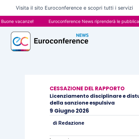
Vai
Visita il sito Euroconference e scopri tutti i servizi
al
contenuto
e vacanze!
Euroconference News riprenderà le pubblicazioni i
CESSAZIONE DEL RAPPORTO
Licenziamento disciplinare e distur
della sanzione espulsiva
9 Giugno 2026
di
Redazione