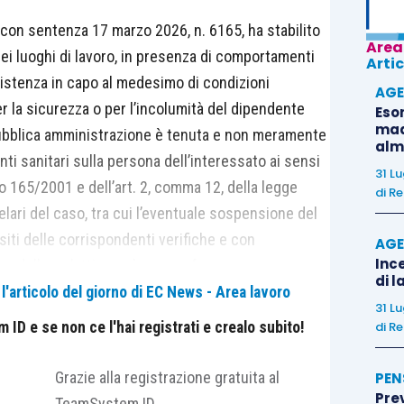
 con sentenza 17 marzo 2026, n. 6165, ha stabilito
Area
 nei luoghi di lavoro, in presenza di comportamenti
Artic
’esistenza in capo al medesimo di condizioni
AGE
r la sicurezza o per l’incolumità del dipendente
Eso
madr
a pubblica amministrazione è tenuta e non meramente
alm
ti sanitari sulla persona dell’interessato ai sensi
31 L
ivo 165/2001 e dell’art. 2, comma 12, della legge
di
Re
elari del caso, tra cui l’eventuale sospensione del
siti delle corrispondenti verifiche e con
AGE
Ince
 della malattia, così come a far
di l
r ragioni oggettive, in caso di accertata
'articolo del giorno di EC News - Area lavoro
31 L
ca.
ID e se non ce l'hai registrati e crealo subito!
di
Re
 con sentenza 17 marzo 2026, n. 6165, ha stabilito
Grazie alla registrazione gratuita al
PEN
Pre
 nei luoghi di lavoro, in presenza di comportamenti
TeamSystem ID