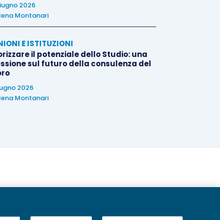
iugno 2026
lena Montanari
NIONI E ISTITUZIONI
rizzare il potenziale dello Studio: una
essione sul futuro della consulenza del
oro
iugno 2026
lena Montanari