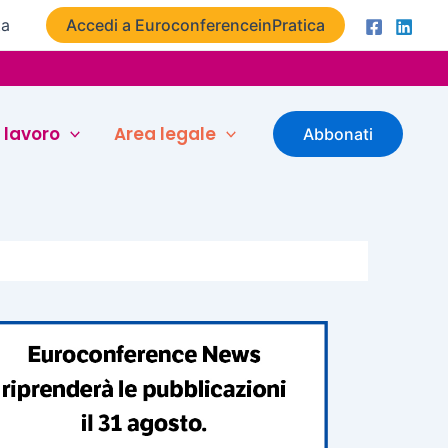
ta
Accedi a EuroconferenceinPratica
 lavoro
Area legale
Abbonati