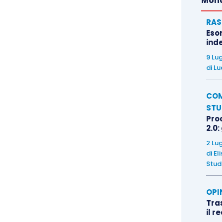
Mond
pporto, salvo poi consentire all’amministrazione di
RAS
r causa oggettiva; il sistema, infatti, richiede il
Eso
re amministrative e previdenziali (anche ai fini
inde
sostituite da un accertamento giudiziale
9 Lu
di
Lu
COM
necessità di integrazione del contraddittorio nei
STU
versia sul licenziamento riguarda esclusivamente il
Pro
 gli accertamenti degli enti previdenziali hanno
2.0:
ettamente sull’oggetto del giudizio. Viene anche
2 Lu
di
El
imità sulla valutazione delle prove e sulla CTU, non
Stud
l merito.
OPI
amento risarcitorio: la Corte conferma che, nel
Tra
il r
à per licenziamento illegittimo è soggetta al tetto