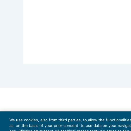
massimo di 24 mensilità,
ex
art. 63, D.L
condanna disposta in appello, mentre res
tra licenziamento e reintegra.
La massima è a cura dello Studio Ichino-Br
We use cookies, also from third parties, to allow the functionaliti
as, on the basis of your prior consent, to use data on your naviga