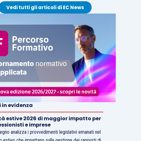
Vedi tutti gli articoli di EC News
i in evidenza
tà estive 2026 di maggior impatto per
essionisti e imprese
vegno analizza i provvedimenti legislativi emanati nel
o estivo che impattano sulla gestione dei rapporti di