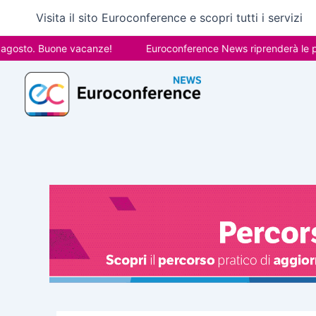
Vai
Visita il sito Euroconference e scopri tutti i servizi
al
contenuto
o. Buone vacanze!
Euroconference News riprenderà le pubblica