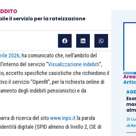
EDDITO
le il servizio per la rateizzazione
rile 2026
, ha comunicato che, nell’ambito del
l’interno del servizio “
Visualizzazione indebiti
”,
ito, eccetto specifiche casistiche che richiedono il
Area
tivo il servizio “OpenRI”, per la richiesta online di
Artic
gamento degli indebiti pensionistici e da
AGE
Eso
madr
alm
barra di ricerca del sito
www.inps.it
la parola
31 L
di
Re
dentità digitale (SPID almeno di livello 2, CIE di