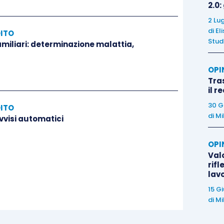
2.0:
2 Lu
di
El
DITO
Stud
amiliari: determinazione malattia,
OPI
Tra
il r
30 G
DITO
di
Mi
vvisi automatici
OPI
Valo
rifl
lav
15 G
di
Mi