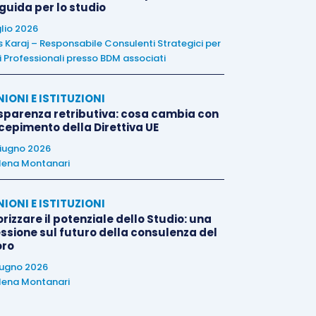
 guida per lo studio
glio 2026
is Karaj – Responsabile Consulenti Strategici per
i Professionali presso BDM associati
NIONI E ISTITUZIONI
sparenza retributiva: cosa cambia con
ecepimento della Direttiva UE
iugno 2026
lena Montanari
NIONI E ISTITUZIONI
rizzare il potenziale dello Studio: una
essione sul futuro della consulenza del
oro
iugno 2026
lena Montanari