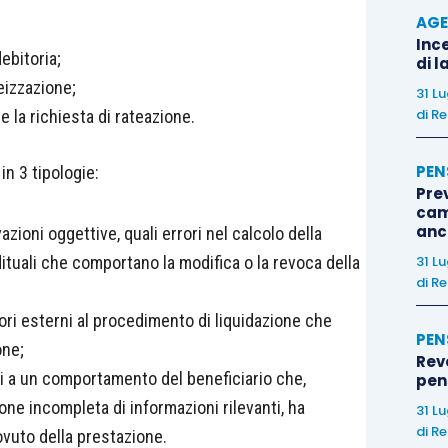
AGE
Ince
ebitoria;
di l
eizzazione;
31 L
di
Re
 la richiesta di rateazione.
PEN
in 3 tipologie:
Pre
cam
anc
vazioni oggettive, quali errori nel calcolo della
tuali che comportano la modifica o la revoca della
31 L
di
Re
ttori esterni al procedimento di liquidazione che
PEN
one;
Rev
i a un comportamento del beneficiario che,
pens
ne incompleta di informazioni rilevanti, ha
31 L
di
Re
vuto della prestazione.