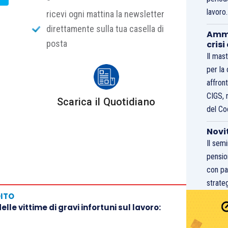
lavoro
ricevi ogni mattina la newsletter
direttamente sulla tua casella di
Ammo
posta
crisi
Il mast
per la
affront
CIGS, 
Scarica il Quotidiano
del Co
Novi
Il sem
pensio
con pa
strateg
DITO
lle vittime di gravi infortuni sul lavoro: