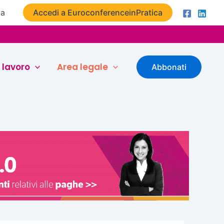
ta
Accedi a EuroconferenceinPratica
 lavoro
Area legale
Abbonati