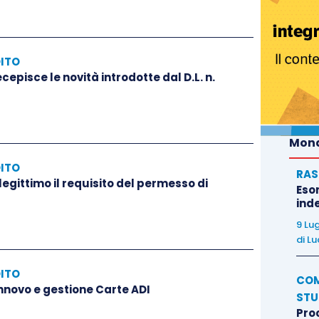
DITO
cepisce le novità introdotte dal D.L. n.
Mond
DITO
RAS
legittimo il requisito del permesso di
Eso
inde
9 Lu
di
Lu
DITO
COM
innovo e gestione Carte ADI
STU
Pro