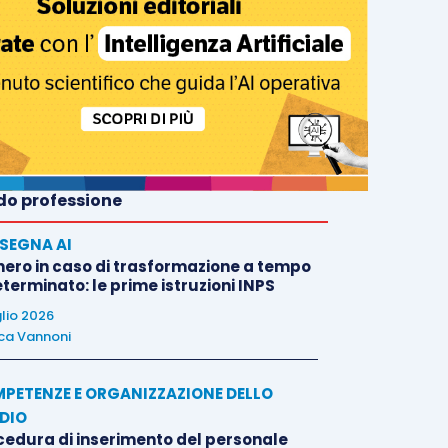
o professione
SEGNA AI
nero in caso di trasformazione a tempo
terminato: le prime istruzioni INPS
glio 2026
ca Vannoni
PETENZE E ORGANIZZAZIONE DELLO
DIO
cedura di inserimento del personale