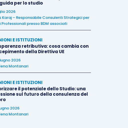
 guida per lo studio
glio 2026
is Karaj – Responsabile Consulenti Strategici per
i Professionali presso BDM associati
NIONI E ISTITUZIONI
sparenza retributiva: cosa cambia con
ecepimento della Direttiva UE
iugno 2026
lena Montanari
NIONI E ISTITUZIONI
rizzare il potenziale dello Studio: una
essione sul futuro della consulenza del
oro
iugno 2026
lena Montanari