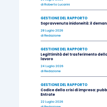
di
Roberto Lucarini
La valutazione congiunta viene svolta co
lavoratori ed è finalizzata a individuare 
GESTIONE DEL RAPPORTO
misure correttive da adottare. L’analisi
Sopravvenuta inidoneità: il deman
professionali, i livelli retributivi medi, 
28 Luglio 2026
di
Redazione
motivazioni che giustificano eventuali d
individuare gli interventi necessari per
GESTIONE DEL RAPPORTO
criteri oggettivi.
Legittimità del trasferimento della
lavoro
Gli esiti della valutazione devono esser
24 Luglio 2026
di
Redazione
essere richiesti dall’Ispettorato Nazional
Qualora emergano differenze retributive n
GESTIONE DEL RAPPORTO
adottare le misure necessarie per la lo
Codice della crisi di impresa: pubb
dei lavoratori.
Entrate
22 Luglio 2026
Un ulteriore profilo disciplinato dal decr
di
Redazione