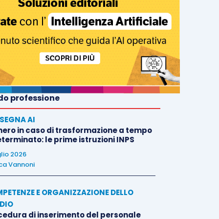
o professione
SEGNA AI
nero in caso di trasformazione a tempo
terminato: le prime istruzioni INPS
glio 2026
ca Vannoni
PETENZE E ORGANIZZAZIONE DELLO
DIO
cedura di inserimento del personale