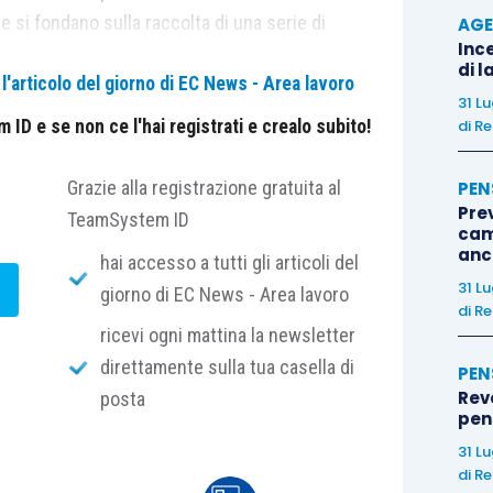
si fondano sulla raccolta di una serie di
AGE
Ince
fferenze retributive esistenti tra uomini e donne
di l
'articolo del giorno di EC News - Area lavoro
31 L
ID e se non ce l'hai registrati e crealo subito!
di
Re
il divario retributivo medio di genere, il divario
tribuzione, il divario retributivo mediano, la
Grazie alla registrazione gratuita al
PEN
Pre
artili retributivi e le differenze retributive rilevate
TeamSystem ID
cam
?
che svolgono lo stesso lavoro o un lavoro di pari
anc
hai accesso a tutti gli articoli del
i deve essere confermata dal datore di lavoro
31 L
giorno di EC News - Area lavoro
e dei lavoratori.
di
Re
ricevi ogni mattina la newsletter
direttamente sulla tua casella di
PEN
erenziate in funzione della dimensione aziendale.
Rev
posta
no 250 dipendenti la prima raccolta dei dati dovrà
pens
27 e successivamente con cadenza annuale. Per le
31 L
endenti l’adempimento decorrerà dalla medesima
di
Re