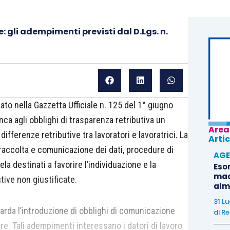
: gli adempimenti previsti dal D.Lgs. n.
cato nella Gazzetta Ufficiale n. 125 del 1° giugno
nca agli obblighi di trasparenza retributiva un
Area
ifferenze retributive tra lavoratori e lavoratrici. La
Artic
i raccolta e comunicazione dei dati, procedure di
AGE
la destinati a favorire l’individuazione e la
Eso
madr
tive non giustificate.
alm
31 L
uarda l’introduzione di obblighi di comunicazione
di
Re
ere. Tali adempimenti interessano i datori di lavoro