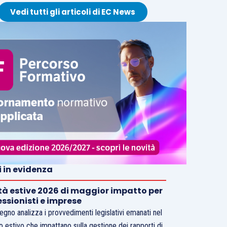
Vedi tutti gli articoli di EC News
i in evidenza
tà estive 2026 di maggior impatto per
essionisti e imprese
vegno analizza i provvedimenti legislativi emanati nel
o estivo che impattano sulla gestione dei rapporti di