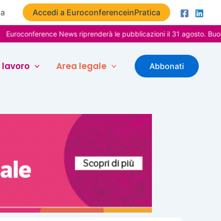
ta
Accedi a EuroconferenceinPratica
erence News riprenderà le pubblicazioni il 31 agosto. Buone vacanz
 lavoro
Area legale
Abbonati