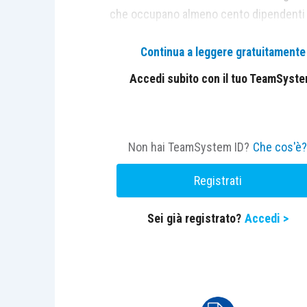
che occupano almeno cento dipendenti e 
informazioni finalizzate a misurare le di
Continua a leggere gratuitamente l
all’interno dell’organizzazione aziendale.
Accedi subito con il tuo TeamSystem 
I dati oggetto di rilevazione comprendono 
relativo alle componenti variabili della re
distribuzione dei lavoratori nei diversi qu
Non hai TeamSystem ID?
Che cos'è
all’interno delle categorie di lavoratori 
valore. La correttezza delle informazion
Registrati
previa consultazione delle rappresentanz
Sei già registrato?
Accedi >
Il legislatore ha previsto scadenze diff
Per i datori di lavoro che occupano alme
essere effettuata entro il 7 giugno 20
imprese che occupano da 150 a 249 dip