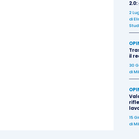
2.0:
2 Lu
di
El
Stud
OPI
Tra
il r
30 G
di
Mi
OPI
Valo
rifl
lav
15 G
di
Mi