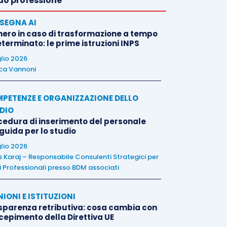
o professione
SEGNA AI
nero in caso di trasformazione a tempo
terminato: le prime istruzioni INPS
glio 2026
ca Vannoni
PETENZE E ORGANIZZAZIONE DELLO
DIO
cedura di inserimento del personale
 guida per lo studio
glio 2026
is Karaj – Responsabile Consulenti Strategici per
i Professionali presso BDM associati
NIONI E ISTITUZIONI
sparenza retributiva: cosa cambia con
ecepimento della Direttiva UE