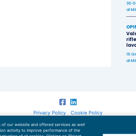
30 G
di
Mi
OPI
Valo
rifl
lav
15 G
di
Mi
Privacy Policy
Cookie Policy
es of our website and offered services as well
Euroconference NEWS è una testata registrata al Tribunale di Milano Reg. n. 8556/2026
tion activity to improve performance of the
Direttore responsabile Sandro Cerato