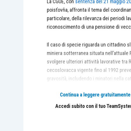
La CGUE, con
sentenza del 21 maggio 2
poisťovňa, affronta il tema del coordina
particolare, della rilevanza dei periodi lav
riconoscimento di una pensione di vecchi
Il caso di specie riguarda un cittadino 
miniera sotterranea situata nell’attuale 
svolgere ulteriori attività lavorative tr
cecoslovacca vigente fino al 1992 preved
gravosità, includendo i minatori nella c
anticipato a 55 anni a condizione di aver 
Continua a leggere gratuitamente l
almeno 15 nel sottosuolo. Una riforma del
31 dicembre dello stesso anno, pur preser
Accedi subito con il tuo TeamSystem 
Dopo lo scioglimento della Cecoslovacch
immediatamente la soppressione, mentre l