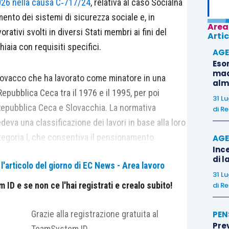
026 nella causa C‑717/24
, relativa al caso Sociálna
mento dei sistemi di sicurezza sociale e, in
Area
orativi svolti in diversi Stati membri ai fini del
Artic
aia con requisiti specifici.
AGE
Eso
madr
slovacco che ha lavorato come minatore in una
alm
Repubblica Ceca tra il 1976 e il 1995, per poi
31 L
a Repubblica Ceca e Slovacchia. La normativa
di
Re
eva una classificazione dei lavori in base alla loro
ategoria I, che consentiva il pensionamento
AGE
Ince
svolto almeno 25 anni di attività lavorativa, di cui
di l
'articolo del giorno di EC News - Area lavoro
 1992 ha abolito tale classificazione a partire dal
31 L
vando i diritti già acquisiti fino al 2016.
ID e se non ce l'hai registrati e crealo subito!
di
Re
ia, la Repubblica Ceca ha applicato
Grazie alla registrazione gratuita al
PEN
Pre
a Slovacchia ha ritardato gli effetti fino al 1999,
TeamSystem ID