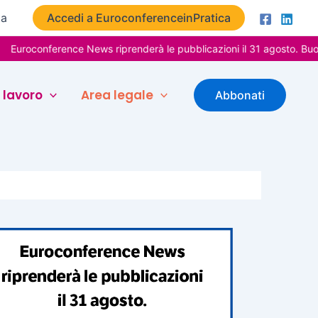
ta
Accedi a EuroconferenceinPratica
nference News riprenderà le pubblicazioni il 31 agosto. Buone vaca
 lavoro
Area legale
Abbonati