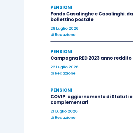
nell’ambito della medesima attività mine
PENSIONI
del calcolo del requisito dei 15 anni, n
Fondo Casalinghe e Casalinghi: da
Stato in cui tali periodi sono stati matura
bollettino postale
28 Luglio 2026
di
Redazione
La Corte ha affermato un principio di ril
prestazioni pensionistiche con requisit
PENSIONI
attività analoghi svolti in altri Stati m
Campagna RED 2023 anno reddito 2
stesse categorie professionali conside
22 Luglio 2026
discriminazioni indirette e garantendo l
di
Redazione
lavoratori.
PENSIONI
COVIP: aggiornamento di Statuti e
Spetta comunque al giudice nazionale ver
complementari
lavorative e la riconducibilità dei periodi 
21 Luglio 2026
di
Redazione