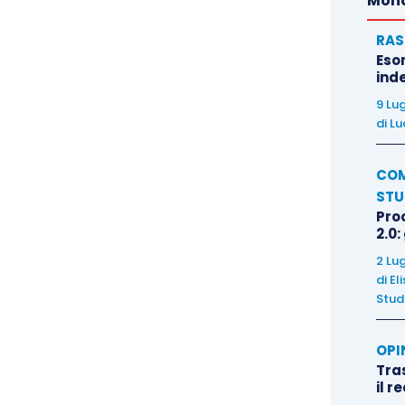
Mond
RAS
Eso
inde
9 Lu
di
Lu
COM
STU
Pro
2.0:
2 Lu
di
El
Stud
OPI
Tra
il r