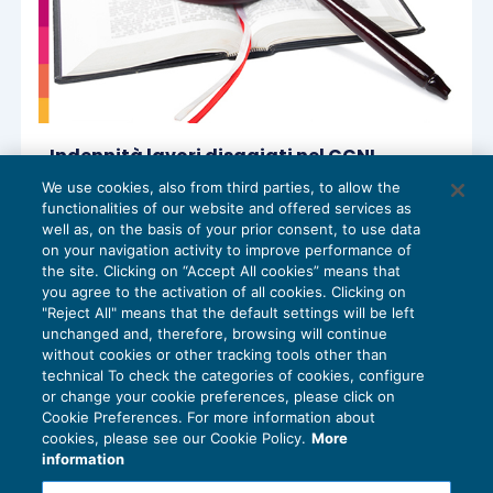
Indennità lavori disagiati nel CCNL
Edilizia: interpretazione estensiva della
We use cookies, also from third parties, to allow the
clausola e limiti all’assorbimento
functionalities of our website and offered services as
retributivo
well as, on the basis of your prior consent, to use data
GESTIONE DEL RAPPORTO
28/05/2026
on your navigation activity to improve performance of
the site. Clicking on “Accept All cookies” means that
you agree to the activation of all cookies. Clicking on
"Reject All" means that the default settings will be left
unchanged and, therefore, browsing will continue
without cookies or other tracking tools other than
technical To check the categories of cookies, configure
or change your cookie preferences, please click on
Cookie Preferences. For more information about
Privacy Policy
cookies, please see our Cookie Policy.
More
Cookie Policy
information