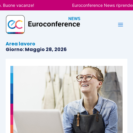
Vai
uone vacanze!
Euroconference News riprenderà le 
al
contenuto
Area lavoro
Giorno: Maggio 28, 2026