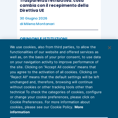
Trasparenza retributiva: cosa
cambia con il recepimento della
Direttiva UE
30 Giugno 2026
di
Milena Montanari
OPINIONI E ISTITUZIONI
Valorizzare il potenziale dello Studio:
We use cookies, also from third parties, to allow the
una riflessione sul futuro della
functionalities of our website and offered services as
consulenza del lavoro
well as, on the basis of your prior consent, to use data
on your navigation activity to improve performance of
15 Giugno 2026
the site. Clicking on “Accept All cookies” means that
di
Milena Montanari
you agree to the activation of all cookies. Clicking on
"Reject All" means that the default settings will be left
unchanged and, therefore, browsing will continue
without cookies or other tracking tools other than
technical To check the categories of cookies, configure
or change your cookie preferences, please click on
Cookie Preferences. For more information about
Privacy Policy
cookies, please see our Cookie Policy.
More
Cookie Policy
information