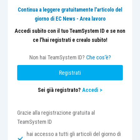
obblighi analitici di riversamento allo Stato del
frutto dei risparmi conseguiti.
Continua a leggere gratuitamente l'articolo del
giorno di EC News - Area lavoro
La sentenza ritiene che il pagamento annuale sia
Accedi subito con il tuo TeamSystem ID e se non
un obbligo stabile e periodico che altera i principi
ce l'hai registrati e crealo subito!
dell’autofinanziamento e dell’equilibrio di bilancio
stabiliti dalla legislazione sugli enti di previdenza
Non hai TeamSystem ID?
Che cos'è?
di diritto privato, da cui deriva:
Registrati
un irragionevole sacrificio dell’interesse
Sei già registrato?
Accedi >
della Cassa a trattenere e destinare i
risparmi per soddisfare la propria
funzione istituzionale, a vantaggio di un
Grazie alla registrazione gratuita al
generico interesse dello Stato a
TeamSystem ID
incrementare, in misura marginale, le
hai accesso a tutti gli articoli del giorno di
entrate statali;