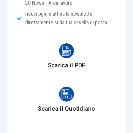
EC News - Area lavoro
la lesione dell’interesse degli iscritti alla
ricevi ogni mattina la newsletter
Cassa a che i contributi versati siano
direttamente sulla tua casella di posta
utilizzati per il pagamento delle
prestazioni previdenziali e assistenziali;
il versamento annuale incide
negativamente sulle regole di gestione
dell’ente improntate al contenimento delle
Scarica il PDF
spese e alla massima efficienza.
Scarica il Quotidiano