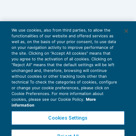
We use cookies, also from third parties, to allow the
functionalities of our website and offered services as
well as, on the basis of your prior consent, to use data
on your navigation activity to improve performance of
the site. Clicking on “Accept All cookies” means that
you agree to the activation of all cookies. Clicking on
"Reject All" means that the default settings will be left
unchanged and, therefore, browsing will continue
without cookies or other tracking tools other than
technical To check the categories of cookies, configure
or change your cookie preferences, please click on
Cookie Preferences. For more information about
Privacy Policy
cookies, please see our Cookie Policy.
More
Cookie Policy
information
Euroconference NEWS è una testata registrata al Tribunale di Milano Reg. n. 8556/2026
Cookies Settings
Direttore responsabile Sandro Cerato
Copyright 2016 ©
Gruppo Euroconference S.p.A.
v2.32.3