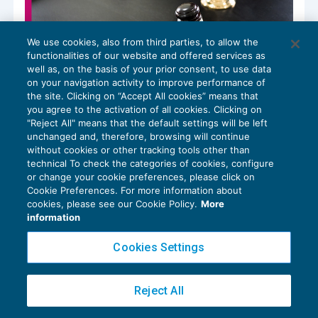
We use cookies, also from third parties, to allow the
functionalities of our website and offered services as
well as, on the basis of your prior consent, to use data
on your navigation activity to improve performance of
the site. Clicking on “Accept All cookies” means that
Legittimo il licenziamento per offesa al
you agree to the activation of all cookies. Clicking on
superiore gerarchico
"Reject All" means that the default settings will be left
unchanged and, therefore, browsing will continue
CESSAZIONE DEL RAPPORTO
,
NEWS DEL
31/10/2025
without cookies or other tracking tools other than
GIORNO
technical To check the categories of cookies, configure
or change your cookie preferences, please click on
Cookie Preferences. For more information about
cookies, please see our Cookie Policy.
More
information
Cookies Settings
Privacy Policy
Cookie Policy
Reject All
Euroconference NEWS è una testata registrata al Tribunale di Milano Reg. n. 8556/2026