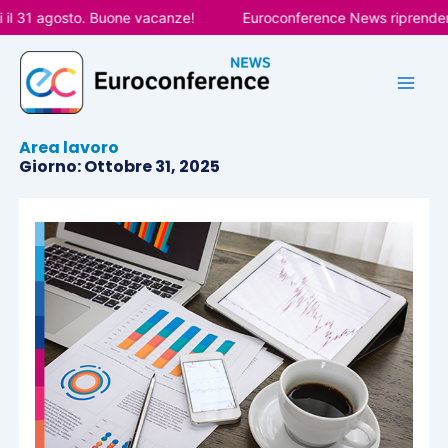
Vai
l 31 agosto. Buone vacanze!
Euroconference News riprenderà le
al
contenuto
Area lavoro
Giorno: Ottobre 31, 2025