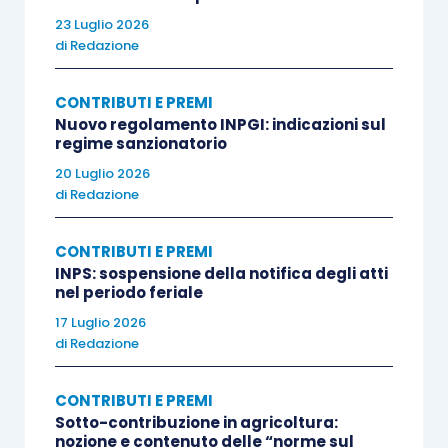
facoltà di effettuare il pagamento in 4
23 Luglio 2026
rate;
di
Redazione
gli accessori dei premi: possono essere
oggetto di rateazione i debiti per sanzioni
CONTRIBUTI E PREMI
civili, gli interessi e gli interessi per il
Nuovo regolamento INPGI: indicazioni sul
regime sanzionatorio
pagamento in 4 rate del premio di
20 Luglio 2026
autoliquidazione;
di
Redazione
gli stessi debiti non iscritti a ruolo già
oggetto di una precedente istanza
CONTRIBUTI E PREMI
qualora non sia stato emesso il piano di
INPS: sospensione della notifica degli atti
ammortamento, a seguito di rigetto per
nel periodo feriale
carenza di uno dei requisiti previsti per
17 Luglio 2026
di
Redazione
l’accoglimento.
CONTRIBUTI E PREMI
Si ricorda che, secondo quanto disposto dal D.M.
Sotto-contribuzione in agricoltura:
24 ottobre 2025, in caso di:
nozione e contenuto delle “norme sul