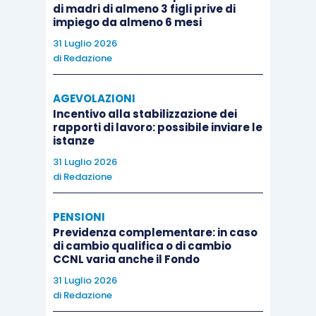
sito
www.inail.it
, indicando l’importo da rateizzare
di madri di almeno 3 figli prive di
impiego da almeno 6 mesi
e il numero delle rate mensili uguali e
consecutive con cui intende pagare il debito,
31 Luglio 2026
di
Redazione
specificando se tale importo si riferisce a debiti
scaduti o correnti.
AGEVOLAZIONI
Incentivo alla stabilizzazione dei
L’istanza può essere accolta a condizione che
rapporti di lavoro: possibile inviare le
istanze
l’importo della singola rata comprensiva di
31 Luglio 2026
interessi non sia inferiore a 150 euro.
di
Redazione
Nell’istanza devono essere indicati tutti i debiti
PENSIONI
scaduti non iscritti a ruolo per premi e accessori
Previdenza complementare: in caso
di cambio qualifica o di cambio
e, se l’istanza riguarda debiti correnti, tutti i debiti
CCNL varia anche il Fondo
per i quali non è ancora scaduto il termine di
31 Luglio 2026
pagamento.
di
Redazione