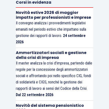
Corsi in evidenza
L’omesso o parziale pagamento della prima rata
determina l’annullamento della rateazione
Novità estive 2026 di maggior
impatto per professionisti e imprese
concessa e del piano di ammortamento.
Il convegno analizza i provvedimenti legislativi
emanati nel periodo estivo che impattano sulla
L’omesso o il parziale pagamento di 3 rate, anche
gestione dei rapporti di lavoro.
24 settembre
non consecutive, successive alla prima
2026
determina la revoca della rateazione con effetto
Ammortizzatori sociali e gestione
dalla data di adozione del relativo provvedimento,
della crisi di impresa
con il quale viene chiesto l’integrale pagamento
Il master analizza la crisi d’impresa, partendo dalle
del debito residuo.
regole per la concessione degli ammortizzatori
sociali e affrontando poi nello specifico CIG, fondi
di solidarietà e CIGS, nonché la gestione dei
rapporti di lavoro ai sensi del Codice della Crisi.
Dal 22 settembre 2026
Novità del sistema pensionistico