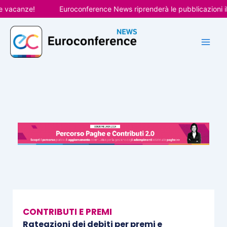
Vai
acanze!
Euroconference News riprenderà le pubblicazioni il 31
al
contenuto
CONTRIBUTI E PREMI
Rateazioni dei debiti per premi e