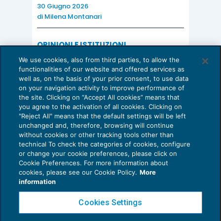
30 Giugno 2026
di
Milena Montanari
OPINIONI E ISTITUZIONI
Valorizzare il potenziale dello Studio:
We use cookies, also from third parties, to allow the
una riflessione sul futuro della
functionalities of our website and offered services as
consulenza del lavoro
well as, on the basis of your prior consent, to use data
on your navigation activity to improve performance of
15 Giugno 2026
the site. Clicking on “Accept All cookies” means that
di
Milena Montanari
you agree to the activation of all cookies. Clicking on
"Reject All" means that the default settings will be left
unchanged and, therefore, browsing will continue
without cookies or other tracking tools other than
technical To check the categories of cookies, configure
or change your cookie preferences, please click on
Cookie Preferences. For more information about
Privacy Policy
cookies, please see our Cookie Policy.
More
Cookie Policy
information
Euroconference NEWS è una testata registrata al Tribunale di Milano Reg. n. 8556/2026
Cookies Settings
Direttore responsabile Sandro Cerato