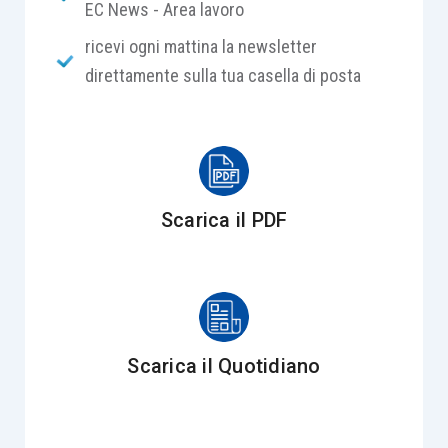
EC News - Area lavoro
ricevi ogni mattina la newsletter
su istanza del debitore, alle istanze
direttamente sulla tua casella di posta
presentate nel periodo intercorrente tra il
12 gennaio 2025 e l’8 maggio 2026 (data
di pubblicazione della circolare e
dell’apertura del nuovo servizio
online
):
potrà quindi essere rideterminato il
Scarica il PDF
numero delle rate accordate;
alle istanze presentate a partire dal 12
gennaio 2025 che, alla data di
pubblicazione della presente circolare,
risultano ancora non definite con
Scarica il Quotidiano
l’integrale pagamento delle rate
accordate.