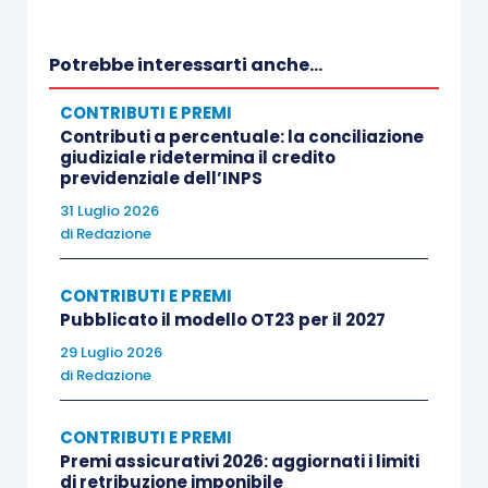
La rateazione riguarda:
Potrebbe interessarti anche...
i debiti per premi e accessori dovuti a
titolo di omissione o di evasione, purché
CONTRIBUTI E PREMI
Contributi a percentuale: la conciliazione
non iscritti a ruolo;
giudiziale ridetermina il credito
il pagamento dei debiti contributivi
previdenziale dell’INPS
correnti, per i quali non è ancora scaduto
31 Luglio 2026
di
Redazione
il termine di pagamento, in considerazione
della specificità dell’autoliquidazione
CONTRIBUTI E PREMI
annuale dei premi assicurativi. In tal caso,
Pubblicato il modello OT23 per il 2027
l’istanza di rateazione dev’essere
29 Luglio 2026
presentata prima della scadenza
di
Redazione
dell’ultimo giorno utile per il pagamento;
i debiti contributivi non iscritti a ruolo per
CONTRIBUTI E PREMI
i quali il datore di lavoro ha comunicato la
Premi assicurativi 2026: aggiornati i limiti
di retribuzione imponibile