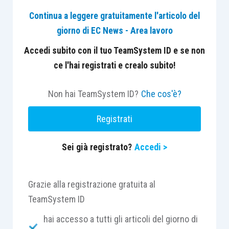
per contributi, premi e accessori di legge, non
Continua a leggere gratuitamente l'articolo del
affidati per il recupero agli agenti della
giorno di EC News - Area lavoro
riscossione, fino al numero massimo di 60 rate
mensili, nei casi definiti con decreto ministeriale
Accedi subito con il tuo TeamSystem ID e se non
e sulla base di requisiti, criteri e modalità fissati
ce l'hai registrati e crealo subito!
dai rispettivi CdA.
Non hai TeamSystem ID?
Che cos'è?
La nuova disciplina entra in vigore dall’8 maggio
Registrati
2026 e si applica alle istanze di rateazione
presentate successivamente a tale data;
Sei già registrato?
Accedi >
pertanto, sono abrogate le precedenti
disposizioni emanate dall’Istituto in materia di
disciplina delle rateazioni dei debiti per premi e
Grazie alla registrazione gratuita al
accessori.
TeamSystem ID
hai accesso a tutti gli articoli del giorno di
La nuova disciplina si applica anche: