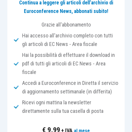
Continua a leggere gli articoli dell’archivio di
esclusivamente in modalità operativa rischia di
Euroconference News, abbonati subito!
trasformare il Professionista in un esecutore
altamente qualificato, ma poco differenziato. La
Grazie all'abbonamento
questione non è aggiungere servizi in modo
Hai accesso all'archivio completo con tutti
indiscriminato, bensì comprendere
quali
gli articoli di EC News - Area fiscale
competenze possano generare continuità,
Hai la possibilità di effettuare il download in
relazione e sviluppo nel tempo.
pdf di tutti gli articoli di EC News - Area
fiscale
È il contesto da cui prende avvio l’iniziativa
“Valorizza il potenziale del tuo Studio”
,
Accedi a Euroconference in Diretta il servizio
promossa da TeamSystem, Mercuri International
di aggiornamento settimanale (in differita)
Italia ed Euroconference, in programma il
27
Ricevi ogni mattina la newsletter
maggio 2026 in diretta web.
Un appuntamento
direttamente sulla tua casella di posta
che affronta un tema ormai centrale per molti
Studi: come evolvere verso
un modello più
€
9,99
+ IVA
al mese