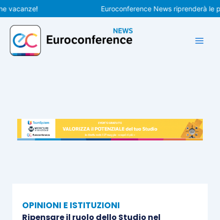
Vai
acanze!
Euroconference News riprenderà le pubbli
al
contenuto
OPINIONI E ISTITUZIONI
Ripensare il ruolo dello Studio nel