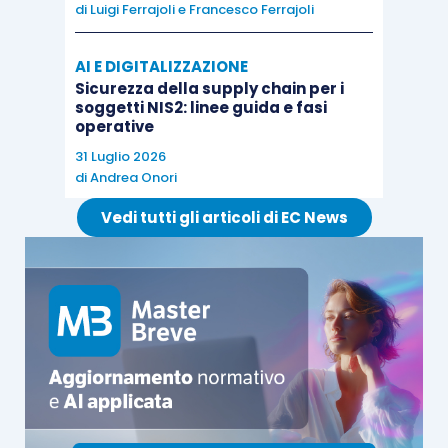
di
Luigi Ferrajoli
e
Francesco Ferrajoli
AI E DIGITALIZZAZIONE
Sicurezza della supply chain per i
soggetti NIS2: linee guida e fasi
operative
31 Luglio 2026
di
Andrea Onori
Vedi tutti gli articoli di EC News