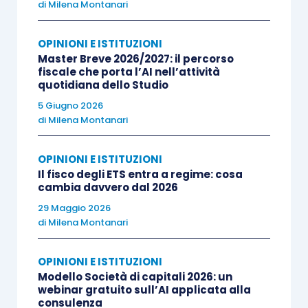
di
Milena Montanari
business.
OPINIONI E ISTITUZIONI
Non a caso il percorso si rivolge ai Professionisti
Master Breve 2026/2027: il percorso
che vogliono rafforzare il posizionamento
fiscale che porta l’AI nell’attività
quotidiana dello Studio
consulenziale dello Studio, valorizzare il
5 Giugno 2026
portafoglio clienti e costruire un approccio meno
di
Milena Montanari
operativo e più strategico.
OPINIONI E ISTITUZIONI
Il punto, in fondo, non è diventare “più
Il fisco degli ETS entra a regime: cosa
cambia davvero dal 2026
commerciali”. È
evitare che lo Studio resti
29 Maggio 2026
schiacciato nella gestione continua
di
Milena Montanari
dell’operatività
, mentre il mercato cambia
velocemente attorno. E questo, oggi, è
OPINIONI E ISTITUZIONI
probabilmente uno dei veri temi organizzativi
Modello Società di capitali 2026: un
della professione.
webinar gratuito sull’AI applicata alla
Clicca qui
per approfondire e
consulenza