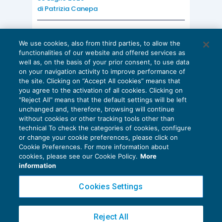
di
Patrizia Canepa
AI E DIGITALIZZAZIONE
We use cookies, also from third parties, to allow the
EU AI Act e studi professionali: le
functionalities of our website and offered services as
scadenze concrete
well as, on the basis of your prior consent, to use data
on your navigation activity to improve performance of
27 Luglio 2026
the site. Clicking on “Accept All cookies” means that
di
Diego Barberi
e
Stefano Dovier
you agree to the activation of all cookies. Clicking on
"Reject All" means that the default settings will be left
unchanged and, therefore, browsing will continue
without cookies or other tracking tools other than
technical To check the categories of cookies, configure
or change your cookie preferences, please click on
Cookie Preferences. For more information about
Privacy Policy
cookies, please see our Cookie Policy.
More
Cookie Policy
information
Euroconference NEWS è una testata registrata al Tribunale di Milano Reg. n. 8556/2026
Cookies Settings
Direttore responsabile Sandro Cerato
Copyright 2016 ©
Gruppo Euroconference S.p.A.
v2.32.4
Reject All
Piazza Luigi Einaudi, 10N01 - 20124 Milano - info@ecnews.it