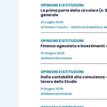
qualità della revisione legale dipende no
OPINIONI E ISTITUZIONI
qualità della formazione, dell’aggiornam
La prima parte della circolare (n. 
quotidianamente.
generale
20 Luglio 2026
di
Sandro Cerato – Direttore Scientifico de
Da un lato, Auditera porta nella partners
revisione, controllo e analisi dei proces
OPINIONI E ISTITUZIONI
operativi e alle problematiche concrete
Finanza agevolata e investimenti: o
professionali più articolate.
15 Giugno 2026
di
Milena Montanari
Dall’altro, Euroconference rappresenta 
nell’informazione professionale per comm
OPINIONI E ISTITUZIONI
Dalla contabilità alla consulenza:
editoriale e formativo costruito sulla c
lavoro dello Studio
aggiornamento normativo e applicazione
9 Giugno 2026
di
Milena Montanari
La partnership si svilupperà su due livell