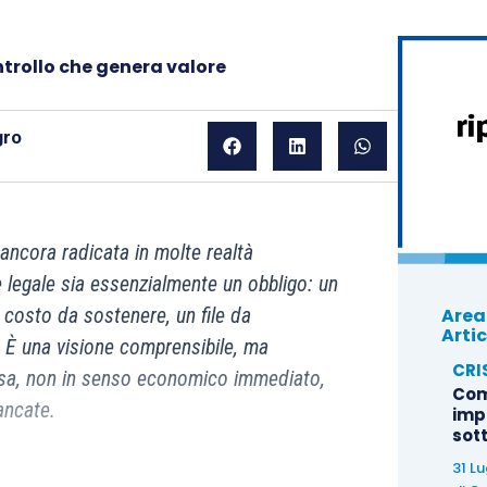
ntrollo che genera valore
gro
ancora radicata in molte realtà
ne legale sia essenzialmente un obbligo: un
Area
costo da sostenere, un file da
Artic
 È una visione comprensibile, ma
CRI
tosa, non in senso economico immediato,
Com
ancate.
imp
sot
31 L