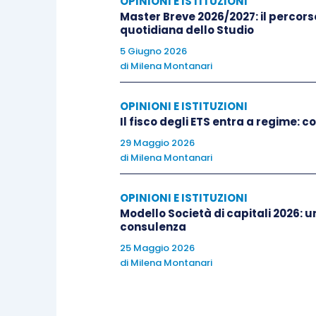
OPINIONI E ISTITUZIONI
Master Breve 2026/2027: il percorso 
contributi editoriali mensili s
quotidiana dello Studio
operative della revisione: dall’app
5 Giugno 2026
aree di giudizio più critiche, fin
di
Milena Montanari
sull’attività professionale. Con
campo e necessita di strumenti in
OPINIONI E ISTITUZIONI
Il fisco degli ETS entra a regime:
il
Master Revisione Legale
, un 
29 Maggio 2026
di
Milena Montanari
trasferire non soltanto il quadr
operativo e le competenze applica
OPINIONI E ISTITUZIONI
Un’iniziativa rivolta sia ai profes
Modello Società di capitali 2026: u
desidera consolidare e struttur
consulenza
25 Maggio 2026
La convinzione che guida entrambe le rea
di
Milena Montanari
realmente utile quando competenze tecn
contribuiscono a generare maggiore con