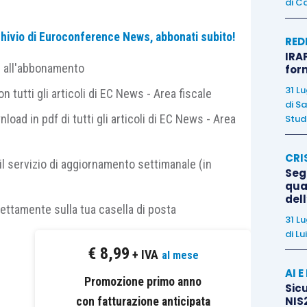
di
Ca
ione che genera valore”?
archivio di Euroconference News, abbonati subito!
RED
IRAP
e all'abbonamento
for
o non è il punto di arrivo, ma il punto di partenza.
dit emergono informazioni preziose sui processi
31 L
 tutti gli articoli di EC News - Area fiscale
di
Sa
nefficienze che il management spesso non riesce a
nload in pdf di tutti gli articoli di EC News - Area
Studi
isore indipendente, formato e metodico, può
 non un controllore esterno da tollerare.
CRI
il servizio di aggiornamento settimanale (in
Segn
qual
a, società di revisione e consulenza contabile
del
rettamente sulla tua casella di posta
 professionisti con competenze trasversali nei
31 L
nce e dei controlli interni. L’approccio che
di
Lu
€
8,99
vinzione precisa: ogni incarico di revisione
+ IVA
al mese
analisi, e ogni analisi ben condotta può produrre
AI 
Promozione primo anno
Sicu
r gli stakeholder.
NIS2
con fatturazione anticipata