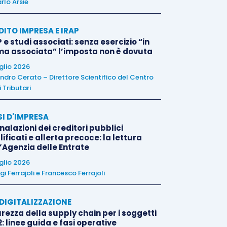
rlo Arsie
DITO IMPRESA E IRAP
 e studi associati: senza esercizio “in
ma associata” l’imposta non è dovuta
uglio 2026
ndro Cerato – Direttore Scientifico del Centro
 Tributari
SI D'IMPRESA
alazioni dei creditori pubblici
ificati e allerta precoce: la lettura
l’Agenzia delle Entrate
uglio 2026
igi Ferrajoli
e
Francesco Ferrajoli
E DIGITALIZZAZIONE
rezza della supply chain per i soggetti
: linee guida e fasi operative