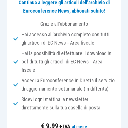
Continua a leggere gli articoli dell’archivio di
Euroconference News, abbonati subito!
In particolare, le differenze che si formano a
seguito del rispetto delle due tipologie di
Grazie all'abbonamento
discipline, civilistica e fiscale, possono
Hai accesso all'archivio completo con tutti
comportare delle differenze di tipo:
gli articoli di EC News - Area fiscale
Hai la possibilità di effettuare il download in
permanente
, nell’ipotesi di differenze
pdf di tutti gli articoli di EC News - Area
durature, nel qual caso non è richiesto
fiscale
alcun tipo di adempimento, in quanto tali
differenze non hanno una prospettiva
Accedi a Euroconference in Diretta il servizio
futura di riporto negli esercizi successivi;
di aggiornamento settimanale (in differita)
temporaneo
, nell’ipotesi di differenze non
Ricevi ogni mattina la newsletter
permanenti che
richiedono la rilevazione
direttamente sulla tua casella di posta
di imposte anticipate o differite
.
€
9,99
+ IVA
al mese