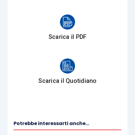
imposte “
recuperabili negli esercizi futuri riferibili
alle differenze temporanee deducibili o al riporto a
nuovo di perdite fiscali
”.
Scarica il PDF
Tali differenze possono derivare da:
componenti negativi di reddito deducibili
ai fini fiscali in esercizi successivi a
quello in cui vengono imputati al conto
Scarica il Quotidiano
economico civilistico;
componenti positivi di reddito tassabili in
esercizi precedenti a quelli in cui
vengono imputati a conto economico
civilistico.
Potrebbe interessarti anche...