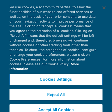
AI E DIGITALIZZAZIONE
We use cookies, also from third parties, to allow the
EU AI Act e studi professionali: le
functionalities of our website and offered services as
scadenze concrete
well as, on the basis of your prior consent, to use data
on your navigation activity to improve performance of
27 Luglio 2026
the site. Clicking on “Accept All cookies” means that
di
Diego Barberi
e
Stefano Dovier
you agree to the activation of all cookies. Clicking on
"Reject All" means that the default settings will be left
unchanged and, therefore, browsing will continue
without cookies or other tracking tools other than
technical To check the categories of cookies, configure
or change your cookie preferences, please click on
Cookie Preferences. For more information about
Privacy Policy
cookies, please see our Cookie Policy.
More
Cookie Policy
information
Euroconference NEWS è una testata registrata al Tribunale di Milano Reg. n. 8556/2026
Cookies Settings
Direttore responsabile Sandro Cerato
Copyright 2016 ©
Gruppo Euroconference S.p.A.
v2.32.4
Reject All
Piazza Luigi Einaudi, 10N01 - 20124 Milano - info@ecnews.it
Capitale Sociale € 300.000,00 i.v. C.F. P.IVA Iscrizione Registro Imprese di Milano
Accept All Cookies
02776120236