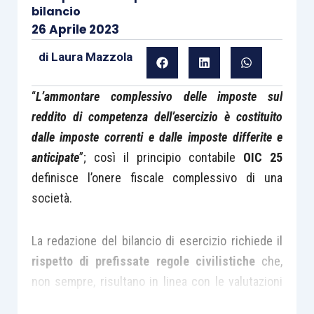
bilancio
26 Aprile 2023
di
Laura Mazzola
“
L’ammontare complessivo delle imposte sul
reddito di competenza dell’esercizio è costituito
dalle imposte correnti e dalle imposte differite e
anticipate
”; così il principio contabile
OIC 25
definisce l’onere fiscale complessivo di una
società.
La redazione del bilancio di esercizio richiede il
rispetto di prefissate regole civilistiche
che,
non sempre, risultano in linea con le valutazioni
alla base della disciplina fiscale.