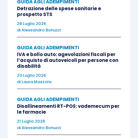
GUIDA AGLI ADEMPIMENTI
Ai fini della rilevazione contabile, la
scrittura in
Detrazione delle spese sanitarie e
partita doppia
prevede una variazione finanziaria
prospetto STS
attiva, per crediti per imposte anticipate (voce CII
28 Luglio 2026
5-
ter
in attivo di stato patrimoniale), e una
di
Alessandro Bonuzzi
variazione economica positiva, per imposte
anticipate (voce 20 di conto economico, con
GUIDA AGLI ADEMPIMENTI
IVA e bollo auto: agevolazioni fiscali per
segno negativo).
l’acquisto di autoveicoli per persone con
disabilità
23 Luglio 2026
Crediti per
di
Laura Mazzola
Imposte
imposte
a
anticipate
anticipate
GUIDA AGLI ADEMPIMENTI
Disallineamenti RT-POS: vademecum per
le farmacie
Per rilevazione imposte differite anno 2023
21 Luglio 2026
di
Alessandro Bonuzzi
Le seconde, ossia le
imposte differite
, sono