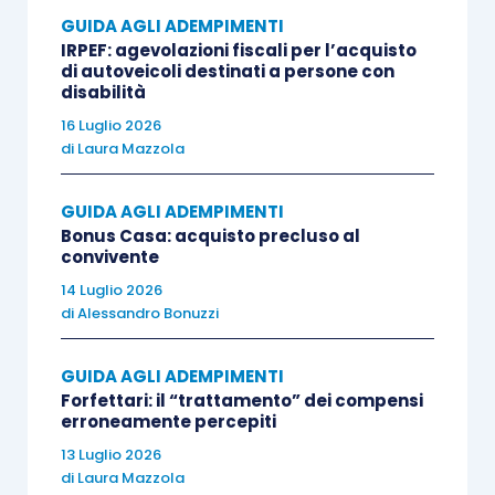
definite dal principio contabile OIC 25, quali
GUIDA AGLI ADEMPIMENTI
IRPEF: agevolazioni fiscali per l’acquisto
imposte “
che pur essendo di competenza
di autoveicoli destinati a persone con
dell’esercizio
sono dovute in esercizi futuri
”.
disabilità
16 Luglio 2026
Tali differenze possono derivare da:
di
Laura Mazzola
GUIDA AGLI ADEMPIMENTI
componenti negativi di reddito deducibili
Bonus Casa: acquisto precluso al
fiscalmente in esercizi precedenti a
convivente
quello in cui verranno imputati a conto
14 Luglio 2026
economico;
di
Alessandro Bonuzzi
componenti positivi di reddito deducibili
GUIDA AGLI ADEMPIMENTI
fiscalmente in esercizi precedenti a
Forfettari: il “trattamento” dei compensi
quello in cui verranno imputati a conto
erroneamente percepiti
economico;
13 Luglio 2026
rivalutazione di attività senza il
di
Laura Mazzola