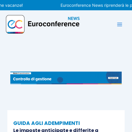
Vai
canze!
Euroconference News riprenderà le pubblic
al
contenuto
GUIDA AGLI ADEMPIMENTI
Le imposte anticipate e differite a