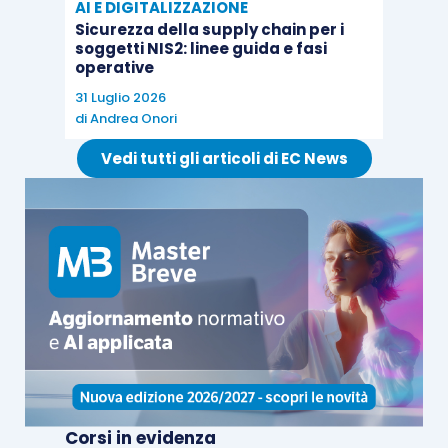
AI E DIGITALIZZAZIONE
Sicurezza della supply chain per i
soggetti NIS2: linee guida e fasi
operative
31 Luglio 2026
di
Andrea Onori
Vedi tutti gli articoli di EC News
Corsi in evidenza