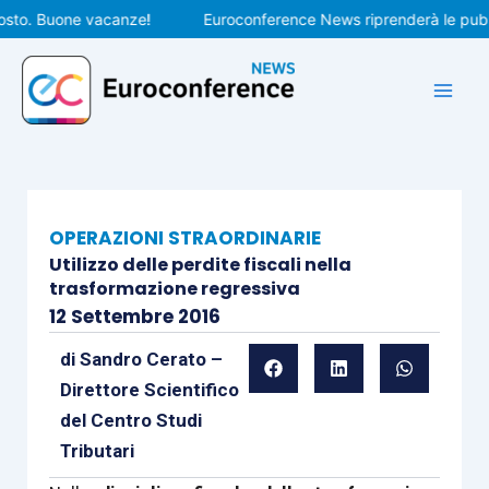
Vai
o. Buone vacanze!
Euroconference News riprenderà le pubblica
al
contenuto
OPERAZIONI STRAORDINARIE
Utilizzo delle perdite fiscali nella
trasformazione regressiva
12 Settembre 2016
di
Sandro Cerato –
Direttore Scientifico
del Centro Studi
Tributari