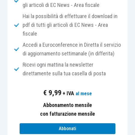
gli articoli di EC News - Area fiscale
dibattito dottrinale. Una prima presa di posizione
da parte dell’Amministrazione finanziaria è
Hai la possibilità di effettuare il download in
avvenuta nel 1994, con un
documento emesso
pdf di tutti gli articoli di EC News - Area
dalla DRE Veneto
secondo cui
la trasformazione
fiscale
da società di capitali in società di persone
non
Accedi a Euroconference in Diretta il servizio
consentiva il mantenimento del diritto al riporto
di aggiornamento settimanale (in differita)
delle perdite
maturate dalla società trasformata,
Ricevi ogni mattina la newsletter
con conseguente perdita definitiva delle stesse.
direttamente sulla tua casella di posta
L’orientamento descritto, particolarmente
€
9,99
+ IVA
al mese
penalizzante e oggetto di critica da parte della
dottrina, è stato rivisto ad opera della
risoluzione
Abbonamento mensile
16.5.2005, n. 60/E
, con la quale l’Agenzia delle
con fatturazione mensile
Entrate ha radicalmente cambiato orientamento,
Abbonati
consentendo alle società trasformate il diritto