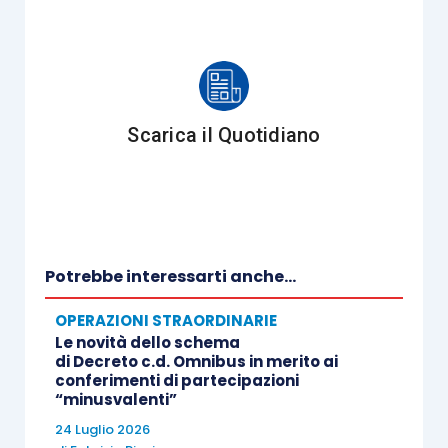
di particolari requisiti
”. Da tale assimilazione,
l’Agenzia consente quindi
il riporto e l’utilizzo in
capo alla società trasformata delle perdite
maturate prima della trasformazione ad
Scarica il Quotidiano
abbattimento del proprio reddito
(e non con
imputazione diretta ai soci della società di
persone trasformata). In buona sostanza, il
ragionamento seguito dall’Agenzia delle Entrate
nella citata risoluzione n. 60/E/2005, è il
Potrebbe interessarti anche...
seguente:
OPERAZIONI STRAORDINARIE
Le novità dello schema
sia la
trasformazione “regressiva”
, sia
di Decreto c.d. Omnibus in merito ai
l’opzione per la trasparenza fiscale,
conferimenti di partecipazioni
“minusvalenti”
determinano in capo alla società la
24 Luglio 2026
perdita della soggettività passiva Ires