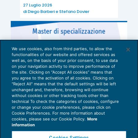
27 Luglio 2026
di
Diego Barberi
e
Stefano Dovier
We use cookies, also from third parties, to allow the
functionalities of our website and offered services as
well as, on the basis of your prior consent, to use data
on your navigation activity to improve performance of
the site. Clicking on “Accept All cookies” means that
you agree to the activation of all cookies. Clicking on
"Reject All" means that the default settings will be left
unchanged and, therefore, browsing will continue
without cookies or other tracking tools other than
technical To check the categories of cookies, configure
or change your cookie preferences, please click on
Cookie Preferences. For more information about
Privacy Policy
cookies, please see our Cookie Policy.
More
Cookie Policy
information
Euroconference NEWS è una testata registrata al Tribunale di Milano Reg. n. 8556/2026
Cookies Settings