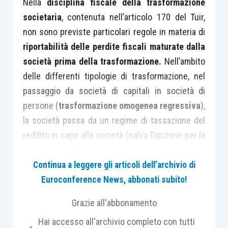
Nella
disciplina fiscale della trasformazione
societaria
, contenuta nell’articolo 170 del Tuir,
non sono previste particolari regole in materia di
riportabilità delle perdite fiscali maturate dalla
società prima della trasformazione.
Nell’ambito
delle differenti tipologie di trasformazione, nel
passaggio da società di capitali in società di
persone (
trasformazione omogenea regressiva
),
la società passa da un regime di tassazione del
reddito in capo alla società (salva l’opzione per la
trasparenza fiscale in presenza dei requisiti
stabiliti dagli articoli 115 e 116 del Tuir) ad un
Continua a leggere gli articoli dell’archivio di
regime di imputazione del reddito direttamente in
Euroconference News, abbonati subito!
capo ai soci, e la
sorte delle perdite maturate
Grazie all'abbonamento
dalla società (ex) di capitali prima della
Hai accesso all'archivio completo con tutti
trasformazione
è sempre stata oggetto di