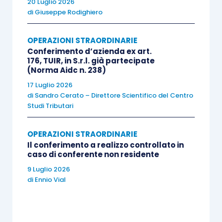
conservazione della perdita
realizzata da
20 Luglio 2026
di
Giuseppe Rodighiero
una società di capitali ante trasformazione
”.
OPERAZIONI STRAORDINARIE
L’utilizzo delle perdite
formatesi prima della
Conferimento d’azienda ex art.
trasformazione da parte della società trasformata
176, TUIR, in S.r.l. già partecipate
(Norma Aidc n. 238)
ad abbattimento del proprio reddito
deve
17 Luglio 2026
avvenire nel rispetto delle regole vigenti per le
di
Sandro Cerato – Direttore Scientifico del Centro
società di capitali e contenute nell’articolo 84
Studi Tributari
del Tuir
, secondo cui:
OPERAZIONI STRAORDINARIE
Il conferimento a realizzo controllato in
quale
regola generale
la
perdita è
caso di conferente non residente
utilizzabile ad abbattimento dei redditi
9 Luglio 2026
dei periodi d’imposta successivi in
di
Ennio Vial
misura non superiore all’80% del reddito
imponibile
realizzato in ciascuno di tali
periodi d’imposta e per l’intero importo