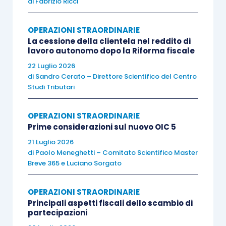
di
Fabrizio Ricci
(anche se nel primo caso a titolo
definitivo, nel secondo per un periodo
OPERAZIONI STRAORDINARIE
temporale limitato alla durata
La cessione della clientela nel reddito di
lavoro autonomo dopo la Riforma fiscale
dell’opzione);
22 Luglio 2026
le
disposizioni in materia di trasparenza
di
Sandro Cerato – Direttore Scientifico del Centro
fiscale
consentono il mantenimento del
Studi Tributari
diritto al riporto delle perdite realizzate
nel momento in cui la società era dotata
OPERAZIONI STRAORDINARIE
di personalità giuridica;
Prime considerazioni sul nuovo OIC 5
la circostanza che il legislatore abbia
21 Luglio 2026
di
Paolo Meneghetti – Comitato Scientifico Master
dettato alcune regole in presenza
Breve 365
e
Luciano Sorgato
dell’opzione per la trasparenza fiscale
deve essere letto come la dimostrazione
OPERAZIONI STRAORDINARIE
che “
non sussistono motivi di ordine
Principali aspetti fiscali dello scambio di
partecipazioni
logico o sistematico per negare la