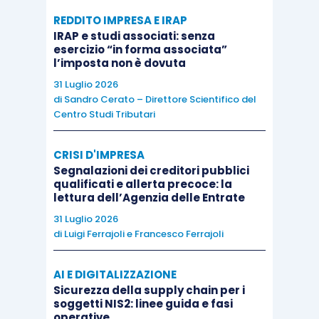
dell’80% del reddito imponibile e quelle dei primi
REDDITO IMPRESA E IRAP
tre periodi d’imposta utilizzabili ad abbattimento
IRAP e studi associati: senza
del 100% del reddito imponibile della società
esercizio “in forma associata”
l’imposta non è dovuta
trasformata.
31 Luglio 2026
di
Sandro Cerato – Direttore Scientifico del
Per approfondire le problematiche relative alle
Centro Studi Tributari
operazioni straordinarie vi raccomandiamo il
seguente master di specializzazione:
CRISI D'IMPRESA
Segnalazioni dei creditori pubblici
qualificati e allerta precoce: la
lettura dell’Agenzia delle Entrate
31 Luglio 2026
di
Luigi Ferrajoli
e
Francesco Ferrajoli
AI E DIGITALIZZAZIONE
Sicurezza della supply chain per i
soggetti NIS2: linee guida e fasi
operative