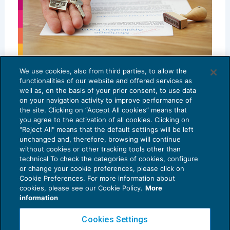
Locazioni brevi: la figura del property
We use cookies, also from third parties, to allow the
manager
functionalities of our website and offered services as
well as, on the basis of your prior consent, to use data
IMPOSTE SUL REDDITO
09/03/2026
on your navigation activity to improve performance of
di
Laura Mazzola
the site. Clicking on “Accept All cookies” means that
you agree to the activation of all cookies. Clicking on
"Reject All" means that the default settings will be left
unchanged and, therefore, browsing will continue
without cookies or other tracking tools other than
technical To check the categories of cookies, configure
or change your cookie preferences, please click on
Cookie Preferences. For more information about
cookies, please see our Cookie Policy.
More
information
Cookies Settings