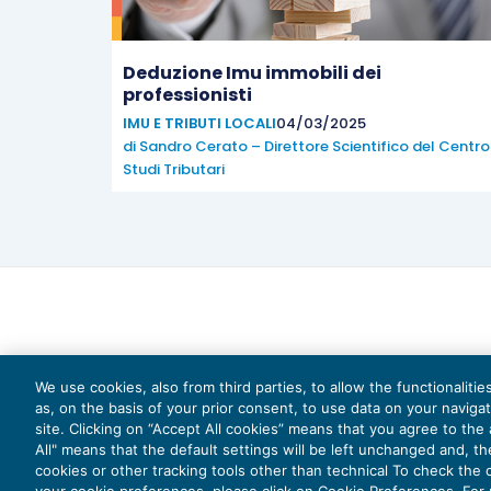
Deduzione Imu immobili dei
professionisti
IMU E TRIBUTI LOCALI
04/03/2025
di
Sandro Cerato – Direttore Scientifico del Centro
Studi Tributari
We use cookies, also from third parties, to allow the functionaliti
as, on the basis of your prior consent, to use data on your naviga
site. Clicking on “Accept All cookies” means that you agree to the a
All" means that the default settings will be left unchanged and, t
cookies or other tracking tools other than technical To check the