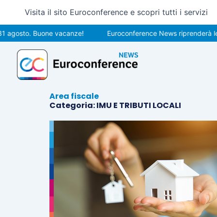
Vai
Visita il sito Euroconference e scopri tutti i servizi
al
contenuto
to. Buone vacanze!
Euroconference News riprenderà le pubblic
Area fiscale
Categoria: IMU E TRIBUTI LOCALI