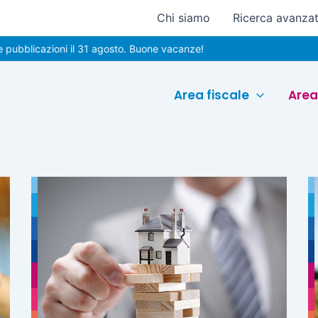
Chi siamo
Ricerca avanza
azioni il 31 agosto. Buone vacanze!
Area fiscale
Area
Pagina
Pagina
Pagina
Pagina