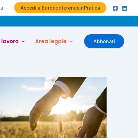
ta
Accedi a EuroconferenceinPratica
 lavoro
Area legale
Abbonati