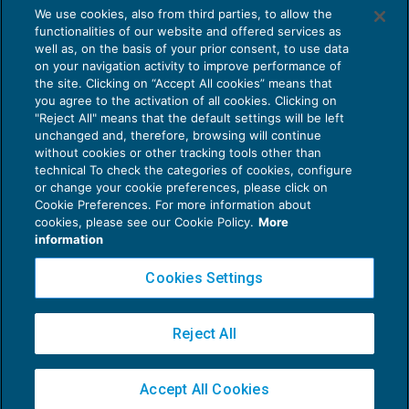
We use cookies, also from third parties, to allow the
functionalities of our website and offered services as
well as, on the basis of your prior consent, to use data
on your navigation activity to improve performance of
the site. Clicking on “Accept All cookies” means that
you agree to the activation of all cookies. Clicking on
"Reject All" means that the default settings will be left
unchanged and, therefore, browsing will continue
without cookies or other tracking tools other than
technical To check the categories of cookies, configure
La costituzione del diritto di usufrutto
or change your cookie preferences, please click on
non “spezza” il nesso tra contribuente e
Cookie Preferences. For more information about
immobile
cookies, please see our Cookie Policy.
More
GUIDA AGLI ADEMPIMENTI
09/10/2025
information
di
Laura Mazzola
Cookies Settings
Reject All
Accept All Cookies