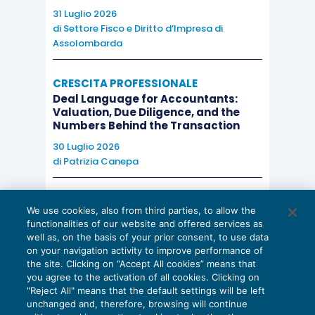
31 Luglio 2026
di
Settore Fisco e Diritto d’Impresa di
Assolombarda
CRESCITA PROFESSIONALE
Deal Language for Accountants:
Valuation, Due Diligence, and the
Numbers Behind the Transaction
30 Luglio 2026
di
Patrizia Canepa
AI E DIGITALIZZAZIONE
We use cookies, also from third parties, to allow the
EU AI Act e studi professionali: le
functionalities of our website and offered services as
scadenze concrete
well as, on the basis of your prior consent, to use data
on your navigation activity to improve performance of
27 Luglio 2026
the site. Clicking on “Accept All cookies” means that
di
Diego Barberi
e
Stefano Dovier
you agree to the activation of all cookies. Clicking on
"Reject All" means that the default settings will be left
unchanged and, therefore, browsing will continue