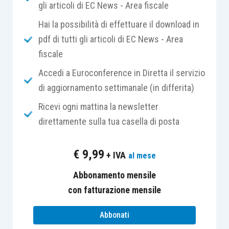
gli articoli di EC News - Area fiscale
600/1973
, e dall’
art. 51, comma 2, n. 2, D.P.R. n.
633/1972
.
Hai la possibilità di effettuare il download in
pdf di tutti gli articoli di EC News - Area
Nell’ambito delle indagini finanziarie, il
diritto di
fiscale
difesa
del contribuente sottoposto a controllo, al
Accedi a Euroconference in Diretta il servizio
di là delle strategie difensive di diritto, passa
di aggiornamento settimanale (in differita)
attraverso la
corretta interpretazione
Ricevi ogni mattina la newsletter
dell’espressione
«
se il contribuente non dimostra
direttamente sulla tua casella di posta
che ne ha tenuto conto per la determinazione del
reddito
», che condiziona la
presunzione legale
€
9,99
+ IVA
al mese
alla prova contraria
da parte del contribuente.
Abbonamento mensile
Come osservato nel corpo della circolare n.
con fatturazione mensile
1/2018 della G.d.F., «
il modulo legale riposa sul
Abbonati
principio dell’id quod plerumque accidit, cioè sul