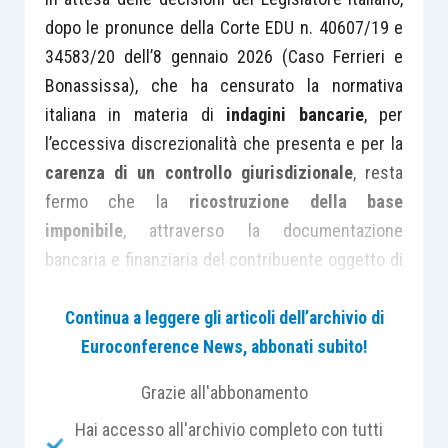
dopo le pronunce della Corte EDU n. 40607/19 e
34583/20 dell’8 gennaio 2026 (Caso Ferrieri e
Bonassissa), che ha censurato la normativa
italiana in materia di
indagini bancarie
, per
l’eccessiva discrezionalità che presenta e per la
carenza di un controllo giurisdizionale
, resta
fermo che la
ricostruzione della base
imponibile
, attraverso la documentazione
bancaria e finanziaria del contribuente oggetto di
controllo e/o dei soggetti che con questi abbiano
intrattenuto rapporti commerciali o professionali,
Continua a leggere gli articoli dell’archivio di
riesce spesso a palesare
l’effettiva
Euroconference News, abbonati subito!
disponibilità di risorse finanziarie
, grazie al
Grazie all'abbonamento
particolare
regime probatorio
, di tipo presuntivo,
Hai accesso all'archivio completo con tutti
previsto dall’
art. 32, comma 1, n. 2), D.P.R. n.