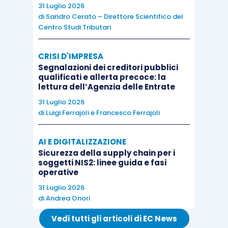
31 Luglio 2026
dichiarazione di tal genere
, che attesti
di
Sandro Cerato – Direttore Scientifico del
l’elargizione, non viene
ritenuta adeguata da
Centro Studi Tributari
parte dei verificatori.
CRISI D'IMPRESA
Segnalazioni dei creditori pubblici
Né le generiche lamentele sui
versamenti
qualificati e allerta precoce: la
rinvenuti sui cont
i trovano il conforto dei giudici
lettura dell’Agenzia delle Entrate
di legittimità, se
non adeguatamente giustificati
.
31 Luglio 2026
di
Luigi Ferrajoli
e
Francesco Ferrajoli
Così che occorre uno sforzo – anche mnemonico
AI E DIGITALIZZAZIONE
– da parte del contribuente, per
ricostruire il
Sicurezza della supply chain per i
proprio anno fiscale.
soggetti NIS2: linee guida e fasi
operative
31 Luglio 2026
di
Andrea Onori
Vedi tutti gli articoli di EC News