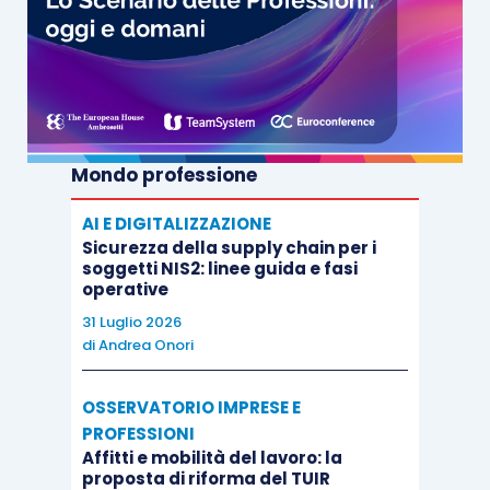
Mondo professione
AI E DIGITALIZZAZIONE
Sicurezza della supply chain per i
soggetti NIS2: linee guida e fasi
operative
31 Luglio 2026
di
Andrea Onori
OSSERVATORIO IMPRESE E
PROFESSIONI
Affitti e mobilità del lavoro: la
proposta di riforma del TUIR