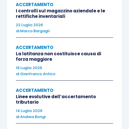
ACCERTAMENTO
27128/2025
– hanno “bacchettato” la parte che
I controlli sul magazzino aziendale e le
aveva evocato una pretesa «
prova documentale in
rettifiche inventariali
atti
della non riconducibilità ad operazioni
22 Luglio 2026
commerciali dei versamenti eseguiti
», senza però
di
Marco Bargagli
render conto dell’esistenza e consistenza della
prova stessa. Per i giudici di merito, la
ACCERTAMENTO
La latitanza non costituisce causa di
contribuente non aveva ottemperato all’onere di
forza maggiore
«
fornire adeguata e specifica dimostrazione che
16 Luglio 2026
consenta di ricondurre le movimentazioni finanziarie
di
Gianfranco Antico
agli imponibili già accertati nell’ambito della
ricostruzione dei corrispettivi delle compravendite
ACCERTAMENTO
Linee evolutive dell’accertamento
immobiliari
».
tributario
14 Luglio 2026
Pertanto, la
non imponibilità di operazioni di
di
Andrea Bongi
conto
soggiace a
rigorosa controprova analitica
,