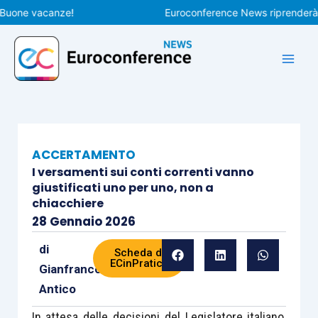
Vai
ne vacanze!
Euroconference News riprenderà le pu
al
contenuto
ACCERTAMENTO
I versamenti sui conti correnti vanno
giustificati uno per uno, non a
chiacchiere
28 Gennaio 2026
di
Scheda di
ECinPratica
Gianfranco
Antico
In attesa delle decisioni del Legislatore italiano,