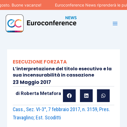
Vai
. Buone vacanze!
Euroconference News riprenderà le pubblicaz
al
contenuto
ESECUZIONE FORZATA
L’interpretazione del titolo esecutivo e la
sua incensurabilità in cassazione
23 Maggio 2017
di
Roberta Metafora
Cass., Sez. VI-3°, 7 febbraio 2017, n. 3159, Pres.
Travaglino; Est. Scoditti