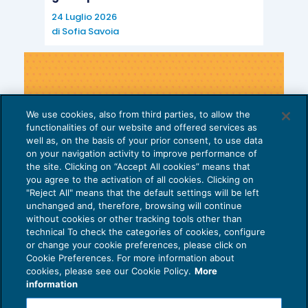
24 Luglio 2026
di
Sofia Savoia
We use cookies, also from third parties, to allow the
functionalities of our website and offered services as
well as, on the basis of your prior consent, to use data
on your navigation activity to improve performance of
the site. Clicking on “Accept All cookies” means that
you agree to the activation of all cookies. Clicking on
"Reject All" means that the default settings will be left
unchanged and, therefore, browsing will continue
without cookies or other tracking tools other than
technical To check the categories of cookies, configure
or change your cookie preferences, please click on
Cookie Preferences. For more information about
Privacy Policy
cookies, please see our Cookie Policy.
More
Cookie Policy
information
Euroconference NEWS è una testata registrata al Tribunale di Milano Reg. n. 8556/2026