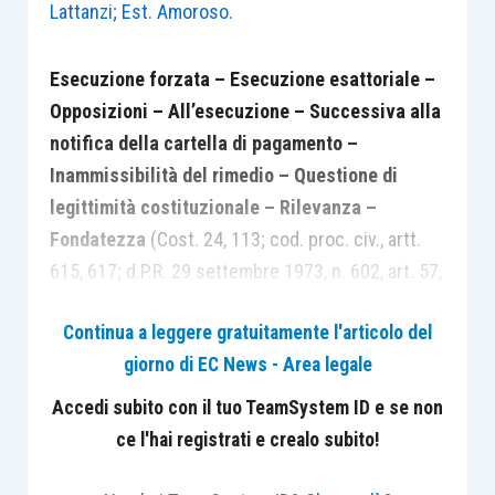
Lattanzi; Est. Amoroso.
Esecuzione forzata –
Esecuzione esattoriale –
Opposizioni – All’esecuzione – Successiva alla
notifica della cartella di pagamento –
Inammissibilità del rimedio – Questione di
legittimità costituzionale – Rilevanza –
Fondatezza
(Cost. 24, 113; cod. proc. civ., artt.
615, 617; d.P.R. 29 settembre 1973, n. 602, art. 57,
comma 1, lett. a).
Continua a leggere gratuitamente l'articolo del
giorno di EC News - Area legale
[1]
È incostituzionale – per violazione degli artt. 24
e 113 Cost. – l’art. 57, comma 1, lett. a), del d.P.R.
Accedi subito con il tuo TeamSystem ID e se non
29 settembre 1973, n. 602 («Disposizioni sulla
ce l'hai registrati e crealo subito!
riscossione delle imposte sul reddito»), come