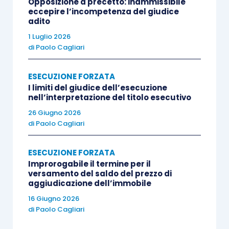
ancorché ingiusta; con la sola possibilità di
Opposizione a precetto: inammissibile
eccepire l’incompetenza del giudice
presentare
ex post
una richiesta di rimborso di
adito
quanto ingiustamente percetto dalla pubblica
1 Luglio 2026
amministrazione, o suo concessionario per la
di
Paolo Cagliari
riscossione, ovvero di agire per il risarcimento
del danno».
ESECUZIONE FORZATA
I limiti del giudice dell’esecuzione
nell’interpretazione del titolo esecutivo
SOLUZIONE
26 Giugno 2026
di
Paolo Cagliari
[1] La Corte costituzionale, riunite in un unico
giudizio le questioni di costituzionalità proposte
ESECUZIONE FORZATA
Improrogabile il termine per il
con le separate ordinanze, dichiara inammissibili
versamento del saldo del prezzo di
le questioni poste con le due ordinanze di
aggiudicazione dell’immobile
rimessione del Tribunale di Sulmona, per carenza
16 Giugno 2026
di
Paolo Cagliari
di motivazione in ordine alla loro rilevanza.