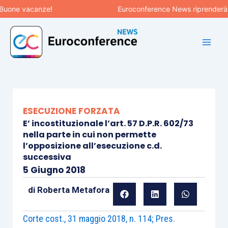
Vai
ne vacanze!
Euroconference News riprenderà le pu
al
contenuto
ESECUZIONE FORZATA
E’ incostituzionale l’art. 57 D.P.R. 602/73
nella parte in cui non permette
l’opposizione all’esecuzione c.d.
successiva
5 Giugno 2018
di
Roberta Metafora
Corte cost., 31 maggio 2018, n. 114; Pres.