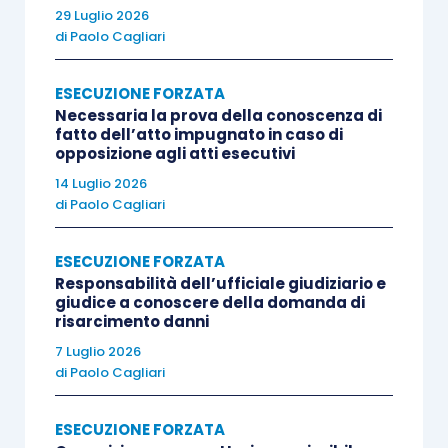
Tribunale di Trieste sollevava questione di
29 Luglio 2026
di
Paolo Cagliari
legittimità costituzionale del medesimo art. 57 e,
«ove occorra, anche» dell’art. 3, comma 4, lettera
ESECUZIONE FORZATA
a), del d.l. 30 settembre 2005, n. 203, convertito,
Necessaria la prova della conoscenza di
con modificazioni, in l. 2 dicembre 2005, n. 248,
fatto dell’atto impugnato in caso di
opposizione agli atti esecutivi
dubitandosi della legittimità costituzionale
14 Luglio 2026
dell’art. 57 del d.P.R. n. 602 del 1973 in riferimento
di
Paolo Cagliari
agli artt. 3, 24, 111 e 113 Cost., nella parte in cui –
prevedendo l’inammissibilità sia delle opposizioni
ESECUZIONE FORZATA
regolate dall’art. 615 c.p.c., fatta eccezione per
Responsabilità dell’ufficiale giudiziario e
giudice a conoscere della domanda di
quelle concernenti la pignorabilità dei beni, sia
risarcimento danni
delle opposizioni regolate dall’art. 617 c.p.c.
7 Luglio 2026
relative alla regolarità formale ed alla
di
Paolo Cagliari
notificazione del titolo esecutivo – costringe «il
contribuente a subire in ogni caso l’esecuzione,
ESECUZIONE FORZATA