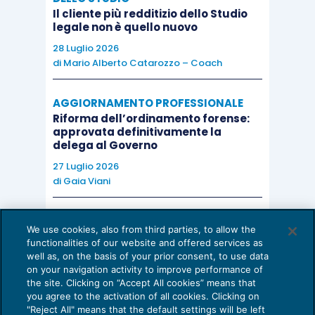
riscossione coattiva”.
Il cliente più redditizio dello Studio
legale non è quello nuovo
La Corte pertanto dichiara l’illegittimità
28 Luglio 2026
di
Mario Alberto Catarozzo – Coach
costituzionale dell’art. 57, comma 1, lettera a),
nella parte in cui non prevede che, nelle
AGGIORNAMENTO PROFESSIONALE
controversie che riguardano gli atti
Riforma dell’ordinamento forense:
dell’esecuzione forzata tributaria successivi alla
approvata definitivamente la
delega al Governo
notifica della cartella di pagamento o all’avviso di
cui all’art. 50 del d.P.R. n. 602 del 1973, sono
27 Luglio 2026
di
Gaia Viani
ammesse le opposizioni regolate dall’art. 615
c.p.c.
AI E DIGITALIZZAZIONE DELLO STUDIO
We use cookies, also from third parties, to allow the
Come evitare le allucinazioni dell’AI:
functionalities of our website and offered services as
guida per l’avvocato
QUESTIONI
well as, on the basis of your prior consent, to use data
on your navigation activity to improve performance of
24 Luglio 2026
the site. Clicking on “Accept All cookies” means that
di
Sofia Savoia
[1] Come è evidente dalla lettura della decisione
you agree to the activation of all cookies. Clicking on
"Reject All" means that the default settings will be left
in commento, nonostante le modifiche realizzate