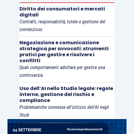
è inammissibile non solo nell’ipotesi in cui la
Diritto dei consumatori e mercati
digitali
tutela invocata dal contribuente, che contesti il
Contratti, responsabilità, tutele e gestione del
diritto di procedere a riscossione esattoriale,
contenzioso
ricada nella giurisdizione del giudice tributario e
la tutela stessa sia attivabile con il ricorso
ex
art.
Negoziazione e comunicazione
strategica per avvocati: strumenti
19, ma anche allorché la giurisdizione del giudice
pratici per gestire e risolvere i
tributario non sia invece affatto configurabile e
conflitti
Quali comportamenti adottare per gestire una
non venga in rilievo perché si è a valle dell’area di
controversia
quest’ultima”.
Uso dell’AI nello Studio legale: regole
interne, gestione del rischio e
Potrebbe cioè accadere che il contribuente
compliance
intenda eccepire l’intervenuto adempimento del
Problematiche connesse all’utilizzo dell’AI negli
debito tributario o, come è accaduto nel caso di
Studi
specie, faccia valere la temporanea inidoneità del
titolo a legittimare la riscossione in ragione della