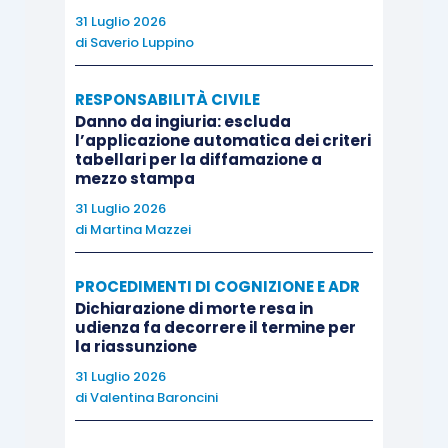
stabilisce che «Non sono ammesse: a) le
31 Luglio 2026
opposizioni regolate dall’articolo 615 del codice
di
Saverio Luppino
di procedura civile, fatta eccezione per quelle
RESPONSABILITÀ CIVILE
concernenti la pignorabilità dei beni; b) le
Danno da ingiuria: escluda
opposizioni regolate dall’articolo 617 del codice
l’applicazione automatica dei criteri
di procedura civile relative alla regolarità formale
tabellari per la diffamazione a
mezzo stampa
ed alla notificazione del titolo esecutivo».
31 Luglio 2026
di
Martina Mazzei
Osserva la Consulta che per le opposizioni agli
atti esecutivi non si pone un problema di
PROCEDIMENTI DI COGNIZIONE E ADR
legittimità costituzionale, in quanto la tutela del
Dichiarazione di morte resa in
udienza fa decorrere il termine per
contribuente è assicurata in ogni caso, giacché
la riassunzione
se è vero che devono ritenersi inammissibili le
31 Luglio 2026
opposizioni relative alla regolarità formale e la
di
Valentina Baroncini
notificazione del titolo esecutivo (e solo esse), è