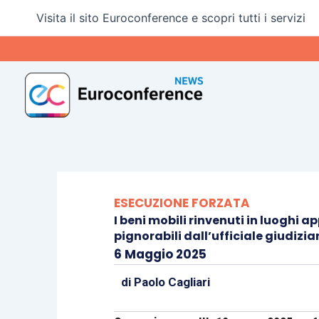
Vai
Visita il sito Euroconference e scopri tutti i servizi
al
contenuto
ESECUZIONE FORZATA
I beni mobili rinvenuti in luoghi 
pignorabili dall’ufficiale giudizia
6 Maggio 2025
di
Paolo Cagliari