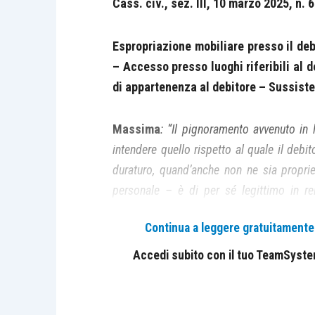
Cass. civ., sez. III, 10 marzo 2025, n.
Espropriazione mobiliare presso il de
– Accesso presso luoghi riferibili al 
di appartenenza al debitore – Sussis
Massima
: “Il pignoramento avvenuto in
intendere quello rispetto al quale il de
duraturo, quand’anche non ne sia proprie
personale – è di per sé legittimo in relaz
giudiziario, senza che possano assumere ril
Continua a leggere gratuitamente l
restando la possibilità che il terzo che a
sensi dell’art. 619 c.p.c.”
Accedi subito con il tuo TeamSystem 
CASO