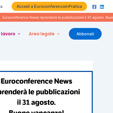
ta
Accedi a EuroconferenceinPratica
nference News riprenderà le pubblicazioni il 31 agosto. Buone vacan
 lavoro
Area legale
Abbonati