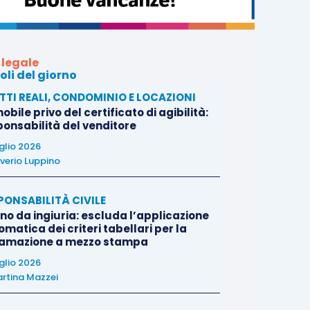
 legale
oli del giorno
ITTI REALI, CONDOMINIO E LOCAZIONI
bile privo del certificato di agibilità:
ponsabilità del venditore
uglio 2026
verio Luppino
PONSABILITÀ CIVILE
no da ingiuria: escluda l’applicazione
matica dei criteri tabellari per la
famazione a mezzo stampa
uglio 2026
rtina Mazzei