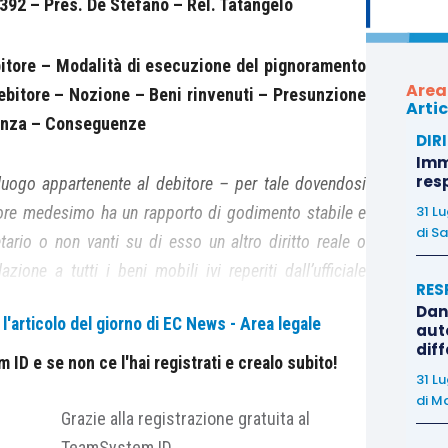
 6392 – Pres. De Stefano – Rel. Tatangelo
bitore – Modalità di esecuzione del pignoramento
Area
debitore – Nozione – Beni rinvenuti – Presunzione
Artic
tenza – Conseguenze
DIR
Immo
res
 luogo appartenente al debitore – per tale dovendosi
31 L
bitore medesimo ha un rapporto di godimento stabile e
di
Sa
tario o non vanti su di esso un altro diritto reale o
ione a tutti i beni mobili ivi reperiti dall’ufficiale
RES
ievo questioni attinenti alla loro disponibilità, ferma
Dan
'articolo del giorno di EC News - Area legale
ffermi di esserne proprietario proponga opposizione ai
auto
dif
ID e se non ce l'hai registrati e crealo subito!
31 L
di
Ma
Grazie alla registrazione gratuita al
TeamSystem ID