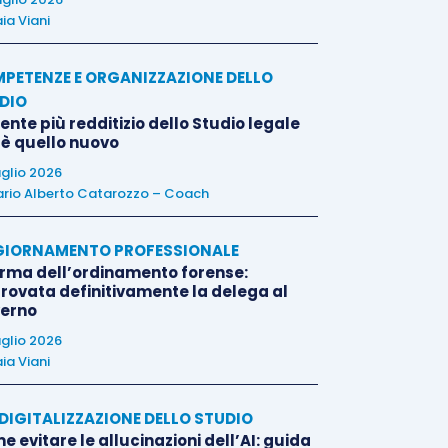
ia Viani
PETENZE E ORGANIZZAZIONE DELLO
DIO
liente più redditizio dello Studio legale
 è quello nuovo
uglio 2026
rio Alberto Catarozzo – Coach
IORNAMENTO PROFESSIONALE
orma dell’ordinamento forense:
rovata definitivamente la delega al
erno
uglio 2026
ia Viani
E DIGITALIZZAZIONE DELLO STUDIO
 evitare le allucinazioni dell’AI: guida