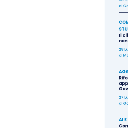
unzione di appartenenza che ne legittima
di
Ga
zata.
COM
STU
avere interesse a rivendicare la proprietà dei beni
Il c
ione ai sensi dell’art. 619 c.p.c., tenuto conto, da
non
i va attivato il rimedio – prima che sia disposta la
28 L
 che, in caso di opposizione tardiva, i diritti del
di
Ma
lla somma ricavata dalla liquidazione – e, dall’altro
AGG
t. 621 c.p.c., che esclude l’ammissibilità della prova
Rif
uti nella casa o nell’azienda del debitore (salvo che
app
resa verosimile dalla professione o dal commercio
Gov
27 L
di
Ga
ovano nei luoghi sopra indicati, occorre distinguere:
AI 
Come