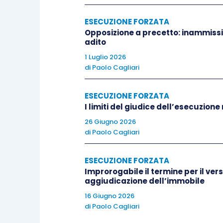
ESECUZIONE FORZATA
QUESTIONI
Opposizione a precetto: inammissi
adito
[1] Con l’ordinanza che si annota, 
1 Luglio 2026
di
Paolo Cagliari
precisazioni in merito alle modalità d
debitore.
ESECUZIONE FORZATA
I limiti del giudice dell’esecuzione
Tali modalità, infatti, variano, sia a sec
26 Giugno 2026
base al potere di disposizione che il debi
di
Paolo Cagliari
Infatti, ai sensi dell’art. 513, comma 1, c
ESECUZIONE FORZATA
Improrogabile il termine per il ver
pignorare nella casa del debitore e ne
aggiudicazione dell’immobile
pignoramento di tutti i beni che si trovi
16 Giugno 2026
non richiede alcun ulteriore requisito 
di
Paolo Cagliari
diretta disponibilità degli stessi d