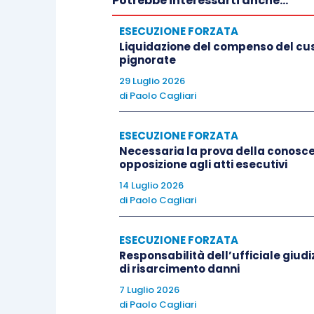
Potrebbe interessarti anche...
esecuzione e, in particolare, dall’art. 51
ESECUZIONE FORZATA
Liquidazione del compenso del cust
Il Tribunale di Matera rigettava l’oppos
pignorate
cassazione.
29 Luglio 2026
di
Paolo Cagliari
SOLUZIONE
ESECUZIONE FORZATA
Necessaria la prova della conoscen
opposizione agli atti esecutivi
[1] La Corte di cassazione ha respint
avvenuto in un luogo – il cantiere press
14 Luglio 2026
di
Paolo Cagliari
all’impresa individuale di cui era titola
un lato, tutti i beni ivi rinvenuti eran
ESECUZIONE FORZATA
comma 1, c.p.c. e, dall’altro lato, non 
Responsabilità dell’ufficiale giud
disponibilità che di tali beni avess
di risarcimento danni
eventualmente dovuto contestare l’ille
7 Luglio 2026
di
Paolo Cagliari
ai sensi dell’art. 619 c.p.c.