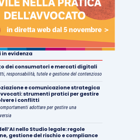
i in evidenza
tto dei consumatori e mercati digitali
tti, responsabilità, tutele e gestione del contenzioso
ziazione e comunicazione strategica
vvocati: strumenti pratici per gestire
olvere i conflitti
comportamenti adottare per gestire una
versia
ell’AI nello Studio legale: regole
rne, gestione del rischio e compliance