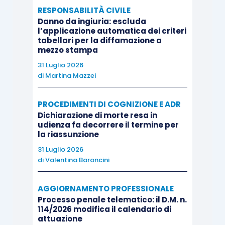
dal diritto francese. Le condizioni generali di
RESPONSABILITÀ CIVILE
Danno da ingiuria: escluda
vendita in lingua francese costituiscono l’unico
l’applicazione automatica dei criteri
testo autentico”.
tabellari per la diffamazione a
mezzo stampa
31 Luglio 2026
SOLUZIONE
di
Martina Mazzei
La clausola di scelta del foro competente in
PROCEDIMENTI DI COGNIZIONE E ADR
favore del Giudice francese, ed in favore della
Dichiarazione di morte resa in
udienza fa decorrere il termine per
legge francese, era contenuta nelle condizioni
la riassunzione
generali di contratto non firmate, né la clausola
31 Luglio 2026
era stata espressamente richiamata nel suo
di
Valentina Baroncini
contenuto nel testo del contratto firmato.
AGGIORNAMENTO PROFESSIONALE
Processo penale telematico: il D.M. n.
Pertanto, la Corte ha chiarito che dalla mera
114/2026 modifica il calendario di
indicazione – nell’indice – del capitolo recante
attuazione