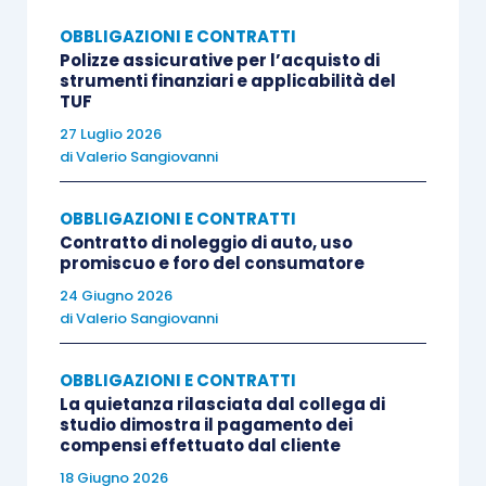
numerosi interventi tecnici con conseguente
OBBLIGAZIONI E CONTRATTI
interruzione della produzione e perdita di
Polizze assicurative per l’acquisto di
strumenti finanziari e applicabilità del
prodotti.
TUF
27 Luglio 2026
La società italiana ha, pertanto, convenuto in
di
Valerio Sangiovanni
giudizio la società francese avanti al Giudice
italiano per chiedere il risarcimento dei danni
OBBLIGAZIONI E CONTRATTI
Contratto di noleggio di auto, uso
conseguenti all’inadempimento delle obbligazioni
promiscuo e foro del consumatore
derivanti dal contratto, quantificati in lire
24 Giugno 2026
580.000.000. Ha, inoltre, ritenuto applicabile la
di
Valerio Sangiovanni
legge italiana.
OBBLIGAZIONI E CONTRATTI
La quietanza rilasciata dal collega di
La società francese ha eccepito il difetto di
studio dimostra il pagamento dei
giurisdizione del Giudice italiano, oltre
compensi effettuato dal cliente
all’applicazione della legge francese, stante la
18 Giugno 2026