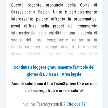
Questa recente pronuncia della Corte di
Cassazione a Sezioni Unite è particolarmente
interessante poiché affronta la problematica,
assai diffusa nella prassi del commercio
internazionale, della validità di una clausola di
scelta del foro competente contenuta in
Condizioni generali allegate al contratto e nasce
da una controversia intra-comunitaria soggetta al
Reg. (UE) n. 1215/2012 concernente la
Continua a leggere gratuitamente l'articolo del
competenza giurisdizionale, il riconoscimento e
giorno di EC News - Area legale
l’esecuzione delle decisioni in materia civile e
commerciale (cd. Reg. Bruxelles I-bis).
Accedi subito con il tuo TeamSystem ID e se non
ce l'hai registrati e crealo subito!
Si discute se la modalità con cui una società
francese abbia portato a conoscenza le proprie
Non hai TeamSystem ID?
Che cos'è?