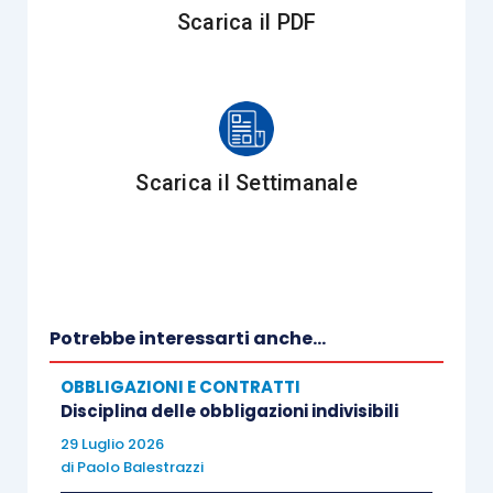
Scarica il PDF
CASO
Il caso trae spunto da un contratto internazionale
di appalto concluso da una società con sede in
Scarica il Settimanale
Francia ed una società con sede in Italia. Il
contratto aveva ad oggetto la fornitura, da parte
della società francese, di un impianto industriale
per il riempimento di bombole metalliche con
panna, destinato allo stabilimento di Marcianise
Potrebbe interessarti anche...
della società italiana.
OBBLIGAZIONI E CONTRATTI
Disciplina delle obbligazioni indivisibili
L’impianto aveva manifestato sin dall’installazione
29 Luglio 2026
e nelle prime fasi di utilizzo vizi e
di
Paolo Balestrazzi
malfunzionamenti tali da rendere necessari