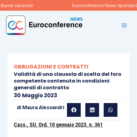
Vai
uone vacanze!
Euroconference News riprenderà le p
al
contenuto
OBBLIGAZIONI E CONTRATTI
Validità di una clausola di scelta del foro
competente contenuta in condizioni
generali di contratto
30 Maggio 2023
di
Maura Alessandri
Cass., SU, Ord. 10 gennaio 2023, n. 361