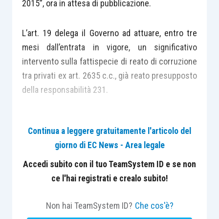
2015”, ora in attesa di pubblicazione.
L’art. 19 delega il Governo ad attuare, entro tre
mesi dall’entrata in vigore, un significativo
intervento sulla fattispecie di reato di corruzione
tra privati ex art. 2635 c.c., già reato presupposto
della responsabilità 231.
L’excursus normativo trae origine dalla
Decisione
Continua a leggere gratuitamente l'articolo del
Quadro 2003/568/GAI del 22 luglio 2003
, relativa
giorno di EC News - Area legale
alla lotta contro la corruzione nel settore privato.
Tale Decisione Quadro chiedeva agli Stati membri
Accedi subito con il tuo TeamSystem ID e se non
di prevedere l’illiceità penale delle seguenti
ce l'hai registrati e crealo subito!
condotte:
Non hai TeamSystem ID?
Che cos'è?