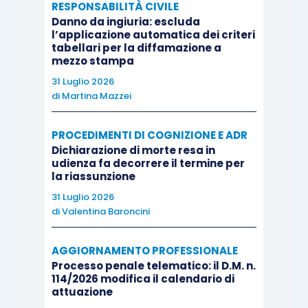
“tramite un intermediario”.
RESPONSABILITÀ CIVILE
Danno da ingiuria: escluda
l’applicazione automatica dei criteri
Sul lato attivo del corruttore:
tabellari per la diffamazione a
mezzo stampa
31 Luglio 2026
la norma punisce “
chi dà o promette denaro
di
Martina Mazzei
o altra utilità alle persone indicate nel primo
e nel secondo comma”;
PROCEDIMENTI DI COGNIZIONE E ADR
manca la condotta di “offerta” prevista
Dichiarazione di morte resa in
udienza fa decorrere il termine per
dalla Decisione Quadro; manca la
la riassunzione
condotta “tramite intermediario”, manca
31 Luglio 2026
l’estensione dei soggetti cui la promessa
di
Valentina Baroncini
e dazione è rivolta a chiunque svolga
funzioni “lavorative di qualsiasi tipo”.
AGGIORNAMENTO PROFESSIONALE
Processo penale telematico: il D.M. n.
114/2026 modifica il calendario di
Q
uanto alla Responsabilità 231, la stessa è ora
attuazione
prevista solo per le condotte attive del