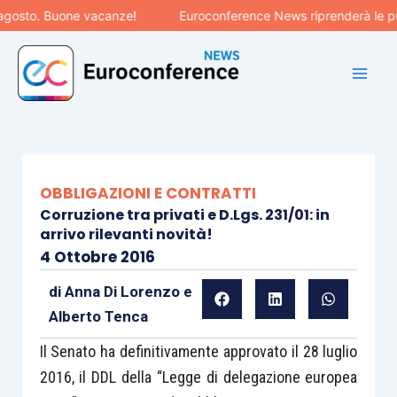
Vai
osto. Buone vacanze!
Euroconference News riprenderà le pubbl
al
contenuto
OBBLIGAZIONI E CONTRATTI
Corruzione tra privati e D.Lgs. 231/01: in
arrivo rilevanti novità!
4 Ottobre 2016
di
Anna Di Lorenzo
e
Alberto Tenca
Il Senato ha definitivamente approvato il 28 luglio
2016, il DDL della “Legge di delegazione europea