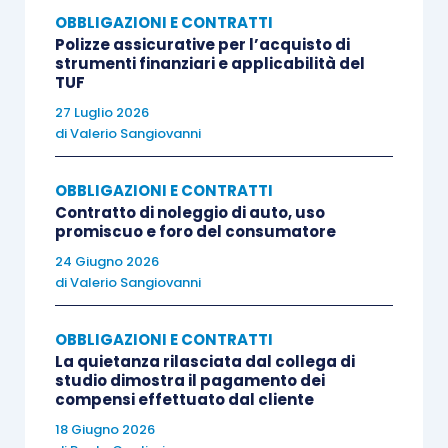
OBBLIGAZIONI E CONTRATTI
a) sul potere di rappresentanza di detta
Polizze assicurative per l’acquisto di
strumenti finanziari e applicabilità del
persona giuridica, o
TUF
b) sul potere di prendere decisioni per conto
27 Luglio 2026
della persona giuridica, o
di
Valerio Sangiovanni
c) sull’esercizio del controllo in seno a tale
persona giuridica.
OBBLIGAZIONI E CONTRATTI
Contratto di noleggio di auto, uso
Oltre ai casi di cui al paragrafo 1, ciascuno
promiscuo e foro del consumatore
Stato membro adotta le misure necessarie
24 Giugno 2026
affinché le persone giuridiche possano
di
Valerio Sangiovanni
essere dichiarate responsabili quando la
carenza di sorveglianza o controllo da parte
OBBLIGAZIONI E CONTRATTI
di uno dei soggetti di cui al paragrafo 1
La quietanza rilasciata dal collega di
studio dimostra il pagamento dei
abbia reso possibile la perpetrazione di un
compensi effettuato dal cliente
illecito del tipo menzionato agli articoli 2 e 3
18 Giugno 2026
a beneficio della persona giuridica da parte