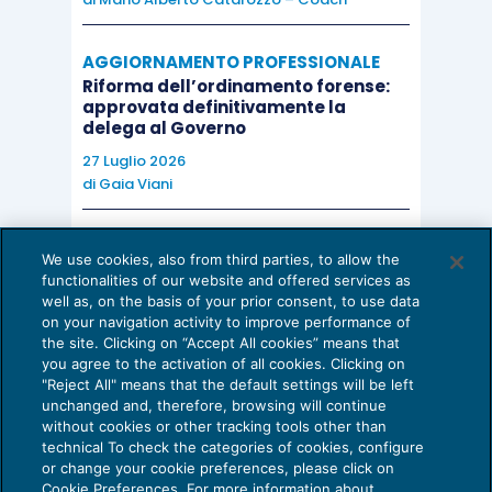
non superiore a seicento quote nonché con
l’applicazione delle sanzioni amministrative
AGGIORNAMENTO PROFESSIONALE
interdittive di cui all’articolo 9 del decreto
Riforma dell’ordinamento forense:
approvata definitivamente la
legislativo 8 giugno 2001, n. 231.”
delega al Governo
27 Luglio 2026
Con l’attuazione della Delega, si dovrebbe dunque
di
Gaia Viani
pervenire alle seguenti modifiche:
AI E DIGITALIZZAZIONE DELLO STUDIO
We use cookies, also from third parties, to allow the
Come evitare le allucinazioni dell’AI:
Sul lato attivo del corruttore:
functionalities of our website and offered services as
guida per l’avvocato
well as, on the basis of your prior consent, to use data
on your navigation activity to improve performance of
24 Luglio 2026
introduzione tra le condotte punite anche
the site. Clicking on “Accept All cookies” means that
di
Sofia Savoia
you agree to the activation of all cookies. Clicking on
della “offerta” ed anche “per interposta
"Reject All" means that the default settings will be left
persona”;
unchanged and, therefore, browsing will continue
without cookies or other tracking tools other than
specificazione che deve trattarsi di
technical To check the categories of cookies, configure
or change your cookie preferences, please click on
denaro o utilità “non dovuti”;
Cookie Preferences. For more information about