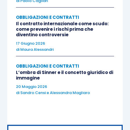
di
Paolo Cagliari
di una persona soggetta alla sua autorità.”
OBBLIGAZIONI E CONTRATTI
Il contratto internazionale come scudo:
Nel nostro ordinamento, l’attuale
art. 2635
come prevenire i rischi prima che
c.c.,
come riformato con L. 190/2012, ha dato
diventino controversie
parziale attuazione alla Decisione Quadro:
17 Giugno 2026
di
Maura Alessandri
Sul lato passivo del corrotto:
OBBLIGAZIONI E CONTRATTI
L’ombra di Sinner e il concetto giuridico di
è stato previsto il reato innanzitutto
immagine
come
proprio di amministratori, direttori
20 Maggio 2026
di
Sandro Censi
e
Alessandra Magliaro
generali, dirigenti preposti alla redazione
dei documenti contabili, sindaci e
liquidatori
, i quali ricevendo
promessa o
dazione
di denaro o altra utilità per sè o
per altri, compiano od omettano atti, in