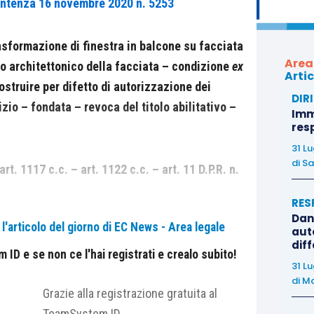
entenza 16 novembre 2020 n. 5253
sformazione di finestra in balcone su facciata
Area
o architettonico della facciata – condizione
ex
Artic
truire per difetto di autorizzazione dei
DIR
izio – fondata – revoca del titolo abilitativo –
Immo
res
31 L
di
Sa
rt. 1117 c.c. – art. 1122 c.c. – art. 11 D.P.R. n.
RES
Dan
'articolo del giorno di EC News - Area legale
auto
e costituisce bene comune dell’edificio e pertanto
ogni
dif
e necessita dell’assenso dell’assemblea dei
ID e se non ce l'hai registrati e crealo subito!
31 L
isultato estetico dei lavori progettati …”
di
Ma
Grazie alla registrazione gratuita al
TeamSystem ID