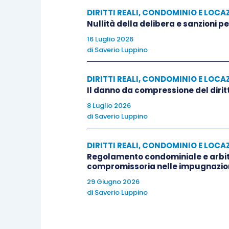
pregiudizievoli con riguardo allo scolo d
DIRITTI REALI, CONDOMINIO E LOCA
Nullità della delibera e sanzioni p
le implicazioni del balcone sulla statica 
rilascio del titolo edilizio.
16 Luglio 2026
di
Saverio Luppino
Si costituivano in giudizio sia il Comune
DIRITTI REALI, CONDOMINIO E LOCA
in particolare, rappresentava che l’interv
Il danno da compressione del dirit
dell’originaria configurazione dell’immobi
8 Luglio 2026
dell’immobile.
di
Saverio Luppino
DIRITTI REALI, CONDOMINIO E LOCA
Quanto all’istruttoria in sede amministra
Regolamento condominiale e arbitr
esecuzione, da parte del Comune.
compromissoria nelle impugnazio
29 Giugno 2026
SOLUZIONE
di
Saverio Luppino
Il T.A.R. enunciava, in primo luogo, che
“…