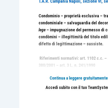
T.A.R. Campania Napoli, sezione VI, s
Condominio – proprietà esclusiva – tra
condominiale – salvaguardia del decor
lege
– impugnazione del permesso di cos
condòmini – illegittimità del titolo edil
difetto di legittimazione – sussiste.
Riferimenti normativi: art. 1102 c.c. – a
380/2001 – art. 3 L. n. 241/1990
Continua a leggere gratuitamente l
“… il “decoro architettonico” delle facciat
lavoro che su di esso sensibilmente incid
Accedi subito con il tuo TeamSystem 
condòmini
, a prescindere dal giudizio sul r