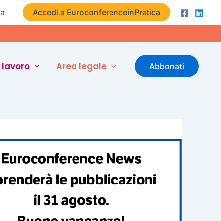
ta
Accedi a EuroconferenceinPratica
 lavoro
Area legale
Abbonati