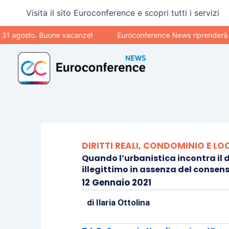
Vai
Visita il sito Euroconference e scopri tutti i servizi
al
contenuto
 agosto. Buone vacanze!
Euroconference News riprenderà le pub
DIRITTI REALI, CONDOMINIO E LO
Quando l’urbanistica incontra il 
illegittimo in assenza del conse
12 Gennaio 2021
di
Ilaria Ottolina