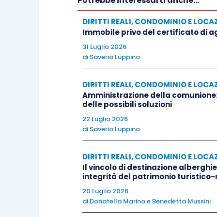
Potrebbe interessarti anche...
DIRITTI REALI, CONDOMINIO E LOCA
Attesa la natura di opere di intervento s
Immobile privo del certificato di a
del piano sottostante, quale soggetto in
31 Luglio 2026
formali osservazioni lamentando la manc
di
Saverio Luppino
del parere favorevole del condominio.
DIRITTI REALI, CONDOMINIO E LOCA
Amministrazione della comunione:
Il procedimento veniva pertanto sospeso,
delle possibili soluzioni
dell’assemblea condominiale; tuttavia ve
22 Luglio 2026
diffida del proprietario dissenziente, i
di
Saverio Luppino
di costruire.
DIRITTI REALI, CONDOMINIO E LOCA
Il vincolo di destinazione alberghie
Seguiva pertanto l’impugnazione del titolo
integrità del patrimonio turistico-
del piano sottostante, sulla scorta dei seg
20 Luglio 2026
assenza del consenso del condominio; b) 
di
Donatella Marino
e
Benedetta Mussini
proprietà, a causa della copertura del va