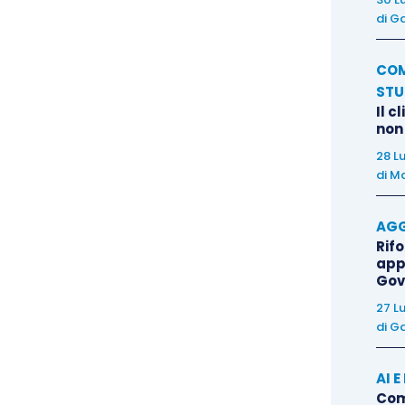
lavoro che su di esso sensibilmente incide necessita
di
Ga
 a prescindere dal giudizio sul risultato estetico dei
i tale principio,
ritenuto che il mancato accordo del
COM
STU
ermesso di costruire rilasciato (sotto il profilo
Il c
o alla realizzazione dell’opera edilizia), accoglieva
non
provvedimento emesso dalla pubblica amministrazione
28 L
di
Ma
AGG
Rif
app
Gov
 perché consente di approfondire due questioni:
one da parte del proprietario esclusivo, nel caso in
27 L
di
Ga
chitettonico della facciata condominiale, nonché le
condominiale, con riguardo agli effetti sulla
AI 
carenza di presupposti di natura civilistica.
Come