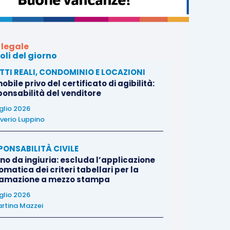
 legale
oli del giorno
ITTI REALI, CONDOMINIO E LOCAZIONI
bile privo del certificato di agibilità:
ponsabilità del venditore
uglio 2026
verio Luppino
PONSABILITÀ CIVILE
no da ingiuria: escluda l’applicazione
matica dei criteri tabellari per la
famazione a mezzo stampa
uglio 2026
rtina Mazzei