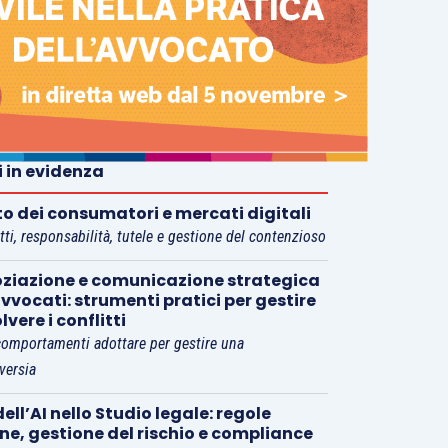
i in evidenza
tto dei consumatori e mercati digitali
tti, responsabilità, tutele e gestione del contenzioso
ziazione e comunicazione strategica
vvocati: strumenti pratici per gestire
olvere i conflitti
comportamenti adottare per gestire una
versia
ell’AI nello Studio legale: regole
rne, gestione del rischio e compliance