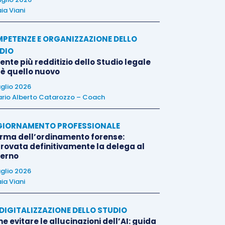
ia Viani
PETENZE E ORGANIZZAZIONE DELLO
DIO
liente più redditizio dello Studio legale
 è quello nuovo
uglio 2026
rio Alberto Catarozzo – Coach
IORNAMENTO PROFESSIONALE
orma dell’ordinamento forense:
rovata definitivamente la delega al
erno
uglio 2026
ia Viani
E DIGITALIZZAZIONE DELLO STUDIO
 evitare le allucinazioni dell’AI: guida