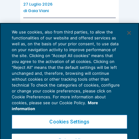
27 Luglio 2026
di
Gaia Viani
AI E DIGITALIZZAZIONE DELLO STUDIO
We use cookies, also from third parties, to allow the
Come evitare le allucinazioni dell’AI:
functionalities of our website and offered services as
guida per l’avvocato
well as, on the basis of your prior consent, to use data
on your navigation activity to improve performance of
24 Luglio 2026
the site. Clicking on “Accept All cookies” means that
di
Sofia Savoia
you agree to the activation of all cookies. Clicking on
"Reject All" means that the default settings will be left
unchanged and, therefore, browsing will continue
without cookies or other tracking tools other than
technical To check the categories of cookies, configure
or change your cookie preferences, please click on
Cookie Preferences. For more information about
Privacy Policy
cookies, please see our Cookie Policy.
More
Cookie Policy
information
Euroconference NEWS è una testata registrata al Tribunale di Milano Reg. n. 8556/2026
Cookies Settings
Direttore responsabile Sandro Cerato
Copyright 2016 ©
Gruppo Euroconference S.p.A.
v2.32.4