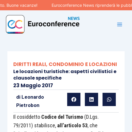
Vai
one vacanze!
Euroconference News riprenderà le pubblicazioni
al
contenuto
DIRITTI REALI, CONDOMINIO E LOCAZIONI
Le locazioni turistiche: aspetti civilistici e
clausole specifiche
23 Maggio 2017
di
Leonardo
Pietrobon
Il cosiddetto
Codice del Turismo
(D.Lgs.
79/2011) stabilisce,
all’articolo 53
, che