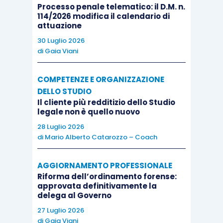
condominio è tenuto a prendere atto del
Processo penale telematico: il D.M. n.
114/2026 modifica il calendario di
trasferimento – anche parziale – della
attuazione
proprietà, provvedendo ad inviare la
30 Luglio 2026
convocazione dell’assemblea ai nuovi
di
Gaia Viani
proprietari.
COMPETENZE E ORGANIZZAZIONE
Allorquando le tabelle millesimali allegate al
DELLO STUDIO
Il cliente più redditizio dello Studio
regolamento condominiale contrattuale non
legale non è quello nuovo
abbiano formato oggetto di modifica con il
28 Luglio 2026
consenso unanime di tutti i condomini
ovvero
di
Mario Alberto Catarozzo – Coach
con sentenza del giudice a norma dell’art. 69
disp. att. c.c.,
nonostante le variazioni di
AGGIORNAMENTO PROFESSIONALE
Riforma dell’ordinamento forense:
consistenza o di destinazione delle singole
approvata definitivamente la
unità immobiliari; la ripartizione delle spese
delega al Governo
condominiali deve essere effettuata in
27 Luglio 2026
ossequio alle tabelle stesse
; fatta salva la
di
Gaia Viani