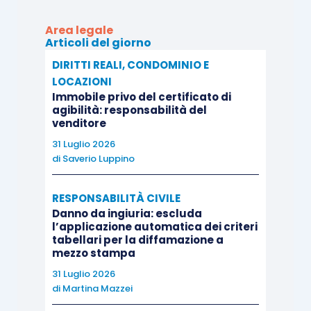
Avverso la sentenza del giudice di secondo
Area legale
Articoli del giorno
grado, il Condominio presentava ricorso per
DIRITTI REALI, CONDOMINIO E
Cassazione con atto affidato a quattro motivi.
LOCAZIONI
Resisteva il condomino Tizio con controricorso.
Immobile privo del certificato di
agibilità: responsabilità del
venditore
SOLUZIONE
31 Luglio 2026
di
Saverio Luppino
Il Supremo Collegio, accogliendo solo il secondo
motivo di ricorso presentato dal Condominio,
RESPONSABILITÀ CIVILE
cassava senza rinvio la sentenza impugnata per
Danno da ingiuria: escluda
l’applicazione automatica dei criteri
assenza di legittimazione attiva di Tizio e
tabellari per la diffamazione a
mezzo stampa
mancanza di uno specifico suo interesse ad agire
per impugnare la delibera per omessa
31 Luglio 2026
di
Martina Mazzei
convocazione di altri condomini/terzi, riformando