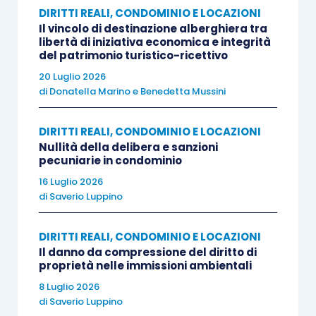
DIRITTI REALI, CONDOMINIO E LOCAZIONI
Il vincolo di destinazione alberghiera tra
Il condomino Tizio evocava avanti al Tribunale di
libertà di iniziativa economica e integrità
del patrimonio turistico-ricettivo
Tivoli il Condominio affinché dichiarasse la nullità
20 Luglio 2026
di una deliberazione assembleare, per avere
di
Donatella Marino
e
Benedetta Mussini
l’amministratore del condominio omesso di
inviare l’avviso di convocazione dell’assemblea
DIRITTI REALI, CONDOMINIO E LOCAZIONI
agli acquirenti di alcune delle unità immobiliari,
Nullità della delibera e sanzioni
pecuniarie in condominio
alienate dall’attore a terzi.
16 Luglio 2026
di
Saverio Luppino
Tizio, infatti, era proprietario dell’unico locale
seminterrato del condominio ed alienante di un
DIRITTI REALI, CONDOMINIO E LOCAZIONI
appartamento e di un garage – ottenuti dal
Il danno da compressione del diritto di
proprietà nelle immissioni ambientali
frazionamento del locale originario – e
8 Luglio 2026
nonostante avesse dato comunicazione
di
Saverio Luppino
dell’avventura vendita dei ridetti beni