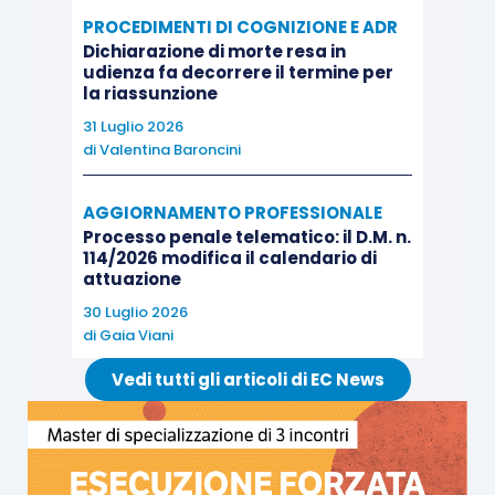
quindi la sentenza d’appello pronunciata a favore
PROCEDIMENTI DI COGNIZIONE E ADR
di Tizio
Dichiarazione di morte resa in
udienza fa decorrere il termine per
la riassunzione
QUESTIONI
31 Luglio 2026
di
Valentina Baroncini
Nella pronuncia in rassegna, prima di analizzare
singolarmente i motivi di ricorso dedotti dal
AGGIORNAMENTO PROFESSIONALE
condominio, la Corte esamina il controricorso
Processo penale telematico: il D.M. n.
114/2026 modifica il calendario di
presentato dal condomino Tizio, in quanto
attuazione
avanzava istanza di declaratoria di estinzione del
30 Luglio 2026
procedimento per intervenuta cessazione della
di
Gaia Viani
materia del contendere, in ragione del fatto che
Vedi tutti gli articoli di EC News
nelle more del procedimento ed in data
antecedente al ricorso presentato dal
condominio, venivano approvate le nuove tabelle
millesimali, con le quali si teneva conto delle