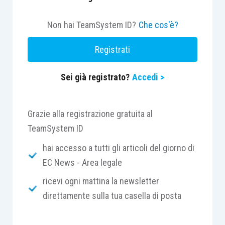
volontà assembleare
, ma non incidono sui diritti reali
spettanti a ciascun condomino.”
Non hai TeamSystem ID?
Che cos'è?
Registrati
“In tema di condominio di edifici,
qualora le tabelle
millesimali allegate al regolamento condominiale
Sei già registrato?
Accedi >
contrattuale non abbiano formato oggetto di
modifica con il consenso unanime di tutti i
condomini
, ovvero con sentenza del giudice ex art.
Grazie alla registrazione gratuita al
69 disp. att. c.c.,
nonostante le variazioni di
TeamSystem ID
consistenza o di destinazione delle singole unità
hai accesso a tutti gli articoli del giorno di
immobiliari, la ripartizione delle spese condominiali
EC News - Area legale
va effettuata in conformità alle tabelle stesse
, salva
ricevi ogni mattina la newsletter
la facoltà del condomino, richiesto del pagamento
direttamente sulla tua casella di posta
della quota di pertinenza, di proporre domanda,
anche riconvenzionale, di revisione o modifica delle