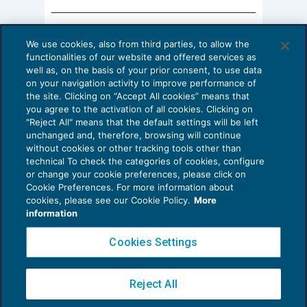
facoltà del condomino, ove intenda contestare i
AI E DIGITALIZZAZIONE DELLO STUDIO
criteri di ripartizione, di proporre domanda, anche
We use cookies, also from third parties, to allow the
Come evitare le allucinazioni dell’AI:
riconvenzionale, di revisione o modifica delle
functionalities of our website and offered services as
guida per l’avvocato
well as, on the basis of your prior consent, to use data
tabelle ai sensi del succitato art. 69 disp. att. cc.
on your navigation activity to improve performance of
24 Luglio 2026
[2]
nei confronti di tutti i condomini
ed ora, per
the site. Clicking on “Accept All cookies” means that
di
Sofia Savoia
you agree to the activation of all cookies. Clicking on
effetto della riforma L.220/13, notificando il
"Reject All" means that the default settings will be left
libello introduttivo al solo amministratore di
unchanged and, therefore, browsing will continue
without cookies or other tracking tools other than
condominio
[3]
.
technical To check the categories of cookies, configure
or change your cookie preferences, please click on
Cookie Preferences. For more information about
Privacy Policy
Orbene,
la proprietà delle unità immobiliari
cookies, please see our Cookie Policy.
More
Cookie Policy
information
facenti parte del condominio è indipendente
dalle tabelle millesimali;
dunque
, il condominio
Euroconference NEWS è una testata registrata al Tribunale di Milano Reg. n. 8556/2026
Cookies Settings
Direttore responsabile Sandro Cerato
è tenuto a prendere atto del trasferimento delle
Copyright 2016 ©
Gruppo Euroconference S.p.A.
v2.32.4
unità, e convocare gli effettivi proprietari che,
Reject All
Piazza Luigi Einaudi, 10N01 - 20124 Milano - info@ecnews.it
quindi, hanno diritto di partecipare
Capitale Sociale € 300.000,00 i.v. C.F. P.IVA Iscrizione Registro Imprese di Milano