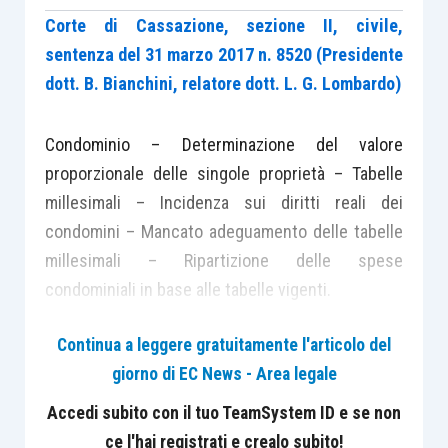
Corte di Cassazione, sezione II, civile,
sentenza del 31 marzo 2017 n. 8520 (Presidente
dott. B. Bianchini, relatore dott. L. G. Lombardo)
Condominio – Determinazione del valore
proporzionale delle singole proprietà – Tabelle
millesimali – Incidenza sui diritti reali dei
condomini – Mancato adeguamento delle tabelle
millesimali – Ripartizione delle spese
condominiali in base alle tabelle vigenti.
Continua a leggere gratuitamente l'articolo del
“In tema di condominio,
le tabelle millesimali hanno
giorno di EC News - Area legale
funzione accertativa e valutativa delle quote
condominiali, al fine di ripartire le relative spese e
Accedi subito con il tuo TeamSystem ID e se non
stabilire la misura del diritto di partecipazione alla
ce l'hai registrati e crealo subito!