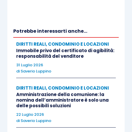
tabelle ai sensi del citato art. 69 nei confronti di tutti
i condomini.”
“In tema di impugnazione delle deliberazioni delle
Potrebbe interessarti anche...
assemblee condominiali,
l’omessa convocazione di
DIRITTI REALI, CONDOMINIO E LOCAZIONI
un condomino costituisce motivo di annullamento e
Immobile privo del certificato di agibilità:
non già di nullità delle deliberazioni assembleari
responsabilità del venditore
assunte
. Trova, quindi, applicazione in materia l’art.
31 Luglio 2026
1441 cod. civ., secondo il quale l’annullamento può
di
Saverio Luppino
essere domandato solo dalla parte nel cui interesse
DIRITTI REALI, CONDOMINIO E LOCAZIONI
è stabilito dalla legge.
Ne consegue che il
Amministrazione della comunione: la
condomino convocato non è legittimato ad
nomina dell’amministratore è solo una
impugnare la delibera per omessa convocazione di
delle possibili soluzioni
altri condomini
”.
22 Luglio 2026
di
Saverio Luppino
CASO