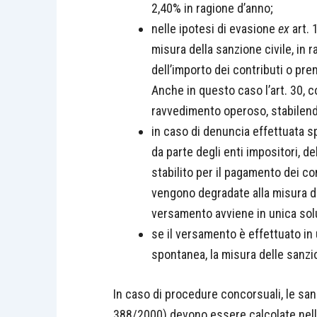
2,40% in ragione d’anno;
nelle ipotesi di evasione
ex
art. 
misura della sanzione civile, in r
dell’importo dei contributi o pre
Anche in questo caso l’art. 30, co
ravvedimento operoso, stabilen
in caso di denuncia effettuata s
da parte degli enti impositori, d
stabilito per il pagamento dei con
vengono degradate alla misura del
versamento avviene in unica solu
se il versamento è effettuato in
spontanea, la misura delle sanzion
In caso di procedure concorsuali, le sanz
388/2000) devono essere calcolate nella