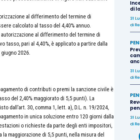
Ince
di l
orizzazione al differimento del termine di
31 L
di
Re
sere calcolato al tasso del 4,40% annuo.
i autorizzazione al differimento del termine di
PEN
o tasso, pari al 4,40%, è applicato a partire dalla
Pre
i giugno 2026.
cam
anc
31 L
di
Re
pagamento di contributi o premi la sanzione civile è
PEN
tasso del 2,40% maggiorato di 5,5 punti). La
Rev
to dall’art. 30, comma 1, lett. a), D.L. n. 19/2024,
pens
agamento in unica soluzione entro 120 giorni dalla
31 L
di
Re
stazioni o richieste da parte degli enti impositori,
 la maggiorazione di 5,5 punti, nella misura del