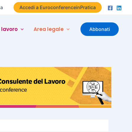
ta
Accedi a EuroconferenceinPratica
 lavoro
Area legale
Abbonati