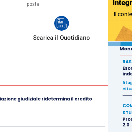
posta
Scarica il Quotidiano
Mond
RAS
Eso
inde
9 Lu
di
Lu
iazione giudiziale ridetermina il credito
COM
STU
Pro
2.0: