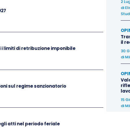
2 Lu
di
El
027
Stud
OPI
Tra
il r
i limiti di retribuzione imponibile
30 G
di
Mi
OPI
Valo
rifl
oni sul regime sanzionatorio
lav
15 G
di
Mi
li atti nel periodo feriale