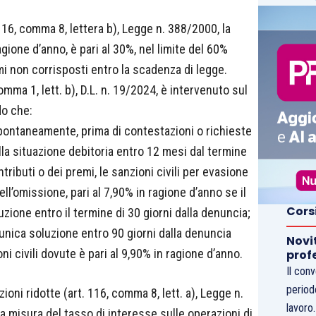
116, comma 8, lettera b), Legge n. 388/2000, la
agione d’anno, è pari al 30%, nel limite del 60%
mi non corrisposti entro la scadenza di legge.
mma 1, lett. b), D.L. n. 19/2024, è intervenuto sul
do che:
pontaneamente, prima di contestazioni o richieste
ella situazione debitoria entro 12 mesi dal termine
tributi o dei premi, le sanzioni civili per evasione
l’omissione, pari al 7,90% in ragione d’anno se il
Cors
zione entro il termine di 30 giorni dalla denuncia;
 unica soluzione entro 90 giorni dalla denuncia
Novi
i civili dovute è pari al 9,90% in ragione d’anno.
prof
Il con
period
ioni ridotte (art. 116, comma 8, lett. a), Legge n.
lavoro
 misura del tasso di interesse sulle operazioni di