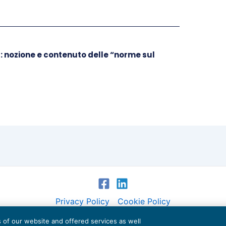
: nozione e contenuto delle “norme sul
Privacy Policy
Cookie Policy
es of our website and offered services as well
Euroconference NEWS è una testata registrata al Tribunale di Milano Reg. n. 8556/2026