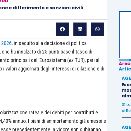
zed
one e differimento e sanzioni civili
o 2026
, in seguito alla decisione di politica
che ha innalzato di 25 punti base il tasso di
ento principali dell’Eurosistema (
ex
TUR), pari al
Area
 valori aggiornati degli interessi di dilazione e di
Artic
AGE
Eso
madr
alm
31 L
di
Re
golarizzazione rateale dei debiti per contributi e
el 4,40% annuo. I piani di ammortamento già emessi e
AGE
nteresse precedentemente in vigore non subiranno