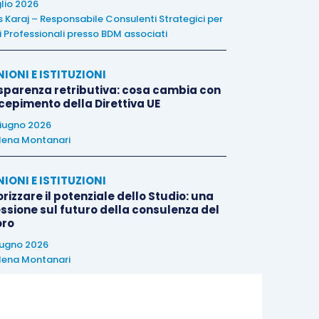
glio 2026
is Karaj – Responsabile Consulenti Strategici per
i Professionali presso BDM associati
NIONI E ISTITUZIONI
sparenza retributiva: cosa cambia con
ecepimento della Direttiva UE
iugno 2026
lena Montanari
NIONI E ISTITUZIONI
rizzare il potenziale dello Studio: una
essione sul futuro della consulenza del
oro
iugno 2026
lena Montanari