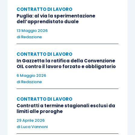
La Cassazione, nel rigettare il ricorso del datore,
CONTRATTO DI LAVORO
Puglia: al via la sperimentazione
ha confermato la corretta applicazione, da parte
dell’apprendistato duale
della Corte d’Appello, dei criteri di individuazione
13 Maggio 2026
della subordinazione: continuità, organizzazione,
di
Redazione
autonomia ridotta, utilizzo di mezzi dello studio e
compenso predeterminato. La Suprema Corte ha
CONTRATTO DI LAVORO
respinto anche la censura relativa all’onere della
In Gazzetta la ratifica della Convenzione
OIL contro il lavoro forzato e obbligatorio
prova e all’omesso esame di fatti decisivi,
6 Maggio 2026
rilevando sia la presenza di una “doppia
di
Redazione
conforme” sia la natura inammissibile di
doglianze volte solo a sollecitare una nuova
CONTRATTO DI LAVORO
valutazione del materiale istruttorio.
Contratti a termine stagionali esclusi da
limiti alle proroghe
29 Aprile 2026
In relazione al ricorso incidentale della
di
Luca Vannoni
lavoratrice, la Corte: