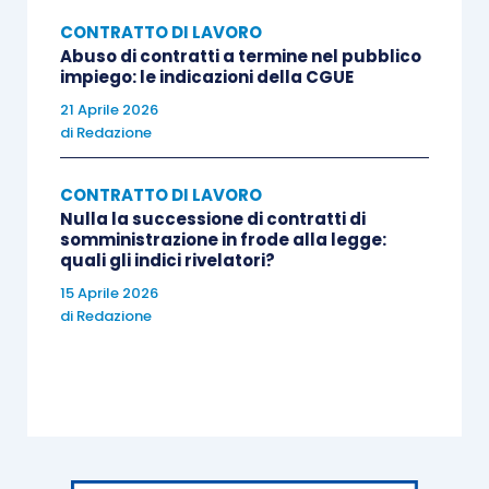
CONTRATTO DI LAVORO
ritiene infondato il primo motivo, relativo a
Abuso di contratti a termine nel pubblico
impiego: le indicazioni della CGUE
discriminazione e obbligo di applicare
21 Aprile 2026
direttamente il CCNL: non si sono
di
Redazione
ravvisati elementi volti a dimostrare una
pluralità di dipendenti donne non
CONTRATTO DI LAVORO
regolarizzate; inoltre, l’applicazione del
Nulla la successione di contratti di
somministrazione in frode alla legge:
CCNL nei confronti dell’unico altro
quali gli indici rivelatori?
dipendente, figlio del datore, non era
15 Aprile 2026
sufficiente a determinare un automatismo
di
Redazione
nell’estensione del CCNL;
accoglie il secondo motivo relativamente
al criterio di quantificazione delle
differenze retributive: quando il datore
non ha operato alcuna trattenuta fiscale o