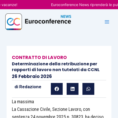
Vai
anze!
Euroconference News riprenderà le pubblica
al
contenuto
CONTRATTO DI LAVORO
Determinazione della retribuzione per
rapporti di lavoro non tutelati da CCNL
26 Febbraio 2026
di
Redazione
La massima
La Cassazione Civile, Sezione Lavoro, con
sentenza 24 novembre 2025 n. 30823, ha deciso