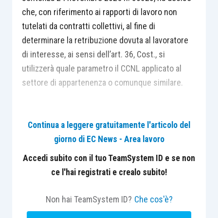
che, con riferimento ai rapporti di lavoro non
tutelati da contratti collettivi, al fine di
determinare la retribuzione dovuta al lavoratore
di interesse, ai sensi dell’art. 36, Cost., si
utilizzerà quale parametro il CCNL applicato al
settore di appartenenza o comunque similare.
Nella fattispecie, la lavoratrice aveva svolto la
Continua a leggere gratuitamente l'articolo del
propria prestazione di lavoro per uno studio
giorno di EC News - Area lavoro
professionale, senza essere stata regolarmente
assunta con contratto di lavoro subordinato.
Accedi subito con il tuo TeamSystem ID e se non
ce l'hai registrati e crealo subito!
Il caso
La Suprema Corte si è pronunciata in merito
Non hai TeamSystem ID?
Che cos'è?
all’esistenza di un rapporto di lavoro subordinato