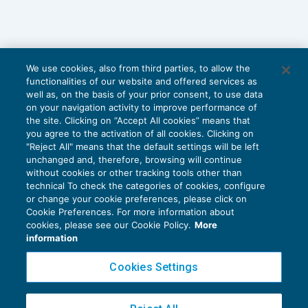
We use cookies, also from third parties, to allow the
functionalities of our website and offered services as
well as, on the basis of your prior consent, to use data
on your navigation activity to improve performance of
the site. Clicking on “Accept All cookies” means that
you agree to the activation of all cookies. Clicking on
"Reject All" means that the default settings will be left
unchanged and, therefore, browsing will continue
without cookies or other tracking tools other than
technical To check the categories of cookies, configure
or change your cookie preferences, please click on
Cookie Preferences. For more information about
Privacy Policy
cookies, please see our Cookie Policy.
More
Cookie Policy
information
Euroconference NEWS è una testata registrata al Tribunale di Milano Reg. n. 8556/2026
Cookies Settings
Direttore responsabile Sandro Cerato
Copyright 2016 ©
Gruppo Euroconference S.p.A.
v2.32.4