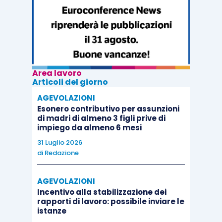
contributiva – come nel caso in cui abbia
negato l’esistenza del rapporto di lavoro –
le somme corrisposte devono essere
considerate integralmente come importi
lordi, e non può applicarsi un meccanismo
Area lavoro
di “lordizzazione” della retribuzione
Articoli del giorno
percepita;
AGEVOLAZIONI
accoglie il terzo motivo del ricorso: I
Esonero contributivo per assunzioni
Supremi giudici ritengono errato il
di madri di almeno 3 figli prive di
impiego da almeno 6 mesi
giudizio della Corte territoriale laddove ha
31 Luglio 2026
stabilito che, esclusa la prova del
di
Redazione
licenziamento orale, la lavoratrice avesse
rassegnato le dimissioni. Infatti, la
AGEVOLAZIONI
mancata prova del licenziamento non
Incentivo alla stabilizzazione dei
rapporti di lavoro: possibile inviare le
comporta automaticamente la prova delle
istanze
dimissioni; inoltre, quando il datore