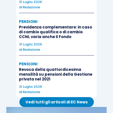
31 Luglio 2026
sostiene che il rapporto sia cessato per
di
Redazione
iniziativa del lavoratore, spetta al datore di
lavoro dimostrarlo. In assenza di tale
PENSIONI
Previdenza complementare: in caso
prova, come nel caso di specie, il rapporto
di cambio qualifica o di cambio
deve considerarsi giuridicamente in
CCNL varia anche il Fondo
essere, con conseguente spettanza del
31 Luglio 2026
risarcimento del danno dalla messa in
di
Redazione
mora.
PENSIONI
Revoca della quattordicesima
Pertanto, la Suprema Corte cassa la sentenza
mensilità su pensioni della Gestione
d’Appello nella parte relativa alla ricostruzione
privata nel 2021
della cessazione del rapporto e al calcolo delle
31 Luglio 2026
di
Redazione
differenze retributive, dichiara assorbito il quarto
motivo e inammissibile il quinto e rinvia la
Vedi tutti gli articoli di EC News
decisione alla Corte d’Appello in diversa