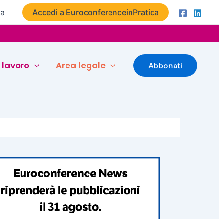
ta
Accedi a EuroconferenceinPratica
 lavoro
Area legale
Abbonati