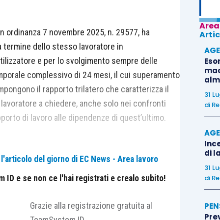
Area
on ordinanza 7 novembre 2025, n. 29577, ha
Artic
 a termine dello stesso lavoratore in
AGE
ilizzatore e per lo svolgimento sempre delle
Eso
madr
mporale complessivo di 24 mesi, il cui superamento
alm
mpongono il rapporto trilatero che caratterizza il
31 L
l lavoratore a chiedere, anche solo nei confronti
di
Re
apporto di lavoro alle dipendenze di quest’ultimo.
AGE
Ince
di l
'articolo del giorno di EC News - Area lavoro
31 L
ID e se non ce l'hai registrati e crealo subito!
di
Re
Grazie alla registrazione gratuita al
PEN
ciuto la costituzione di un rapporto a tempo
Pre
TeamSystem ID