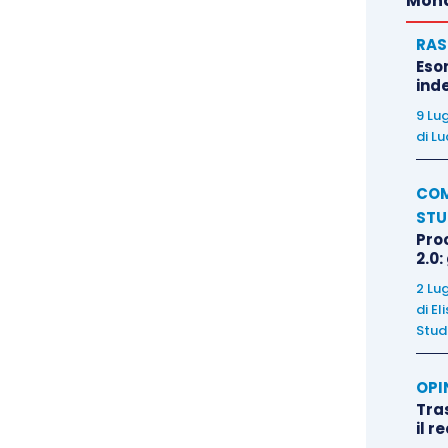
Mond
RAS
Eso
inde
9 Lu
di
Lu
COM
STU
Pro
2.0:
2 Lu
di
El
Stud
OPI
Tra
il r