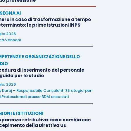
o professione
SEGNA AI
nero in caso di trasformazione a tempo
terminato: le prime istruzioni INPS
glio 2026
ca Vannoni
PETENZE E ORGANIZZAZIONE DELLO
DIO
cedura di inserimento del personale
 guida per lo studio
glio 2026
is Karaj – Responsabile Consulenti Strategici per
i Professionali presso BDM associati
NIONI E ISTITUZIONI
sparenza retributiva: cosa cambia con
ecepimento della Direttiva UE