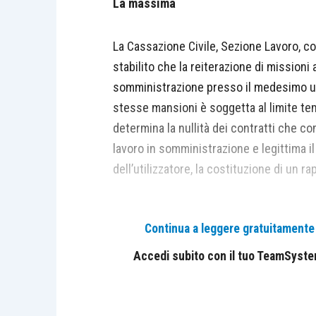
La massima
La Cassazione Civile, Sezione Lavoro, c
stabilito che la reiterazione di missioni
somministrazione presso il medesimo ut
stesse mansioni è soggetta al limite te
determina la nullità dei contratti che co
lavoro in somministrazione e legittima i
dell’utilizzatore, la costituzione di un r
Continua a leggere gratuitamente l
Il caso
Accedi subito con il tuo TeamSystem 
La Corte d’Appello di Brescia ha riconos