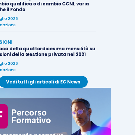
bio qualifica o di cambio CCNL varia
he il Fondo
uglio 2026
dazione
SIONI
oca della quattordicesima mensilità su
ioni della Gestione privata nel 2021
uglio 2026
dazione
Vedi tutti gli articoli di EC News