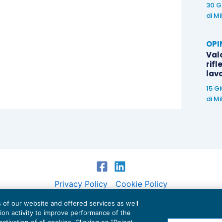
30 G
di
Mi
OPI
Valo
rifl
lav
15 G
di
Mi
Privacy Policy
Cookie Policy
es of our website and offered services as well
Euroconference NEWS è una testata registrata al Tribunale di Milano Reg. n. 8556/2026
tion activity to improve performance of the
Direttore responsabile Sandro Cerato