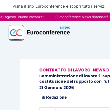
Vai
Visita il sito Euroconference e scopri tutti i servizi
al
contenuto
gosto. Buone vacanze!
Euroconference News riprenderà le pubbl
CONTRATTO DI LAVORO
,
NEWS D
Somministrazione di lavoro: il s
costituzione del rapporto con l’ut
21 Gennaio 2026
di
Redazione