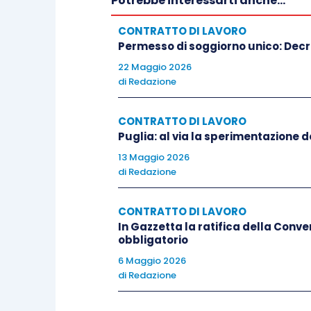
Potrebbe interessarti anche...
agenzia e lavoratore, ma anche per quello
CONTRATTO DI LAVORO
sono strettamente collegati e la sommin
Permesso di soggiorno unico: Decre
al superamento dei 24 mesi complessivi 
22 Maggio 2026
stesso utilizzatore e per le stesse mansi
di
Redazione
chiedere la costituzione di un rapporto d
La Corte evidenzia anche che la discipli
CONTRATTO DI LAVORO
che la mancata impugnazione di alcuni co
Puglia: al via la sperimentazione 
calcolo complessivo.
13 Maggio 2026
di
Redazione
CONTRATTO DI LAVORO
In Gazzetta la ratifica della Conven
obbligatorio
6 Maggio 2026
di
Redazione