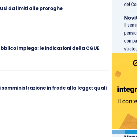
del Co
usi da limiti alle proroghe
Novi
Il sem
pensio
con pa
bblico impiego: le indicazioni della CGUE
strateg
i somministrazione in frode alla legge: quali