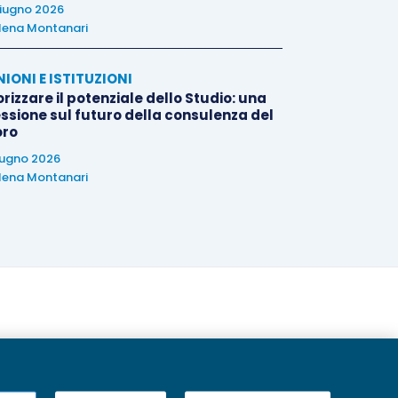
iugno 2026
lena Montanari
NIONI E ISTITUZIONI
rizzare il potenziale dello Studio: una
essione sul futuro della consulenza del
oro
iugno 2026
lena Montanari