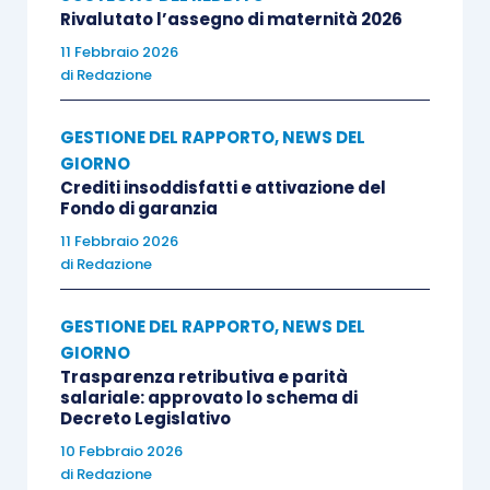
Rivalutato l’assegno di maternità 2026
momento della sua pubblicazione.
11 Febbraio 2026
di
Redazione
Il termine prescrizionale del diritto al rimborso
dei farmaci è decennale e decorre dalla data
GESTIONE DEL RAPPORTO
,
NEWS DEL
riportata sullo scontrino comprovante l’acquisto
GIORNO
del farmaco.
Crediti insoddisfatti e attivazione del
Fondo di garanzia
11 Febbraio 2026
di
Redazione
Centro Studi Lavoro e Previdenza – Euroconference
GESTIONE DEL RAPPORTO
,
NEWS DEL
ti consiglia:
GIORNO
Trasparenza retributiva e parità
salariale: approvato lo schema di
Decreto Legislativo
10 Febbraio 2026
di
Redazione