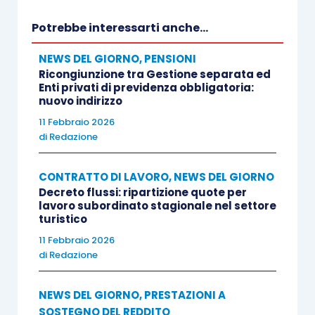
alfabetico (tabella B), l’elenco con le specialità
Potrebbe interessarti anche...
raggruppate per distretti anatomici e apparati
NEWS DEL GIORNO
,
PENSIONI
(tabella C).
Ricongiunzione tra Gestione separata ed
Enti privati di previdenza obbligatoria:
nuovo indirizzo
È, altresì, precisato che possono essere
11 Febbraio 2026
ammessi al rimborso i farmaci indicati per la
di
Redazione
patologia d’origine professionale, che, pur se non
espressamente ricompresi nel predetto elenco,
CONTRATTO DI LAVORO
,
NEWS DEL GIORNO
abbiano gli stessi effetti farmacologici.
Decreto flussi: ripartizione quote per
lavoro subordinato stagionale nel settore
turistico
Le disposizioni della circolare abrogano e
11 Febbraio 2026
sostituiscono integralmente quelle contenute
di
Redazione
nelle circolari precedenti e trovano applicazione,
a prescindere dalla data dell’evento, alle richieste
NEWS DEL GIORNO
,
PRESTAZIONI A
di rimborsi per farmaci prescritti e acquistati dal
SOSTEGNO DEL REDDITO