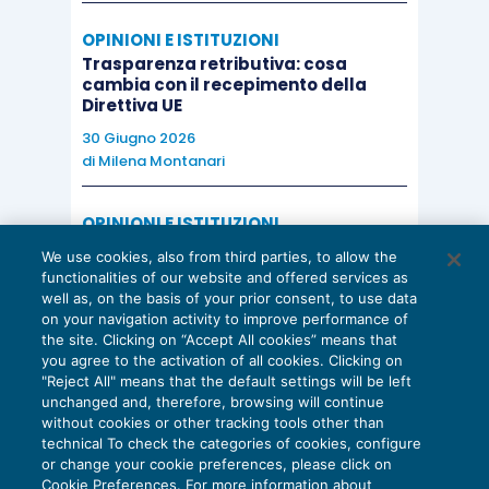
OPINIONI E ISTITUZIONI
Trasparenza retributiva: cosa
cambia con il recepimento della
Direttiva UE
30 Giugno 2026
di
Milena Montanari
OPINIONI E ISTITUZIONI
Valorizzare il potenziale dello Studio:
We use cookies, also from third parties, to allow the
una riflessione sul futuro della
functionalities of our website and offered services as
consulenza del lavoro
well as, on the basis of your prior consent, to use data
on your navigation activity to improve performance of
15 Giugno 2026
the site. Clicking on “Accept All cookies” means that
di
Milena Montanari
you agree to the activation of all cookies. Clicking on
"Reject All" means that the default settings will be left
unchanged and, therefore, browsing will continue
without cookies or other tracking tools other than
technical To check the categories of cookies, configure
or change your cookie preferences, please click on
Cookie Preferences. For more information about