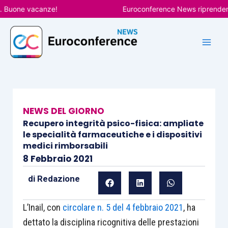
Vai
uone vacanze!
Euroconference News riprenderà le p
al
contenuto
NEWS DEL GIORNO
Recupero integrità psico-fisica: ampliate
le specialità farmaceutiche e i dispositivi
medici rimborsabili
8 Febbraio 2021
di
Redazione
L’Inail, con
circolare n. 5 del 4 febbraio 2021
, ha
dettato la disciplina ricognitiva delle prestazioni