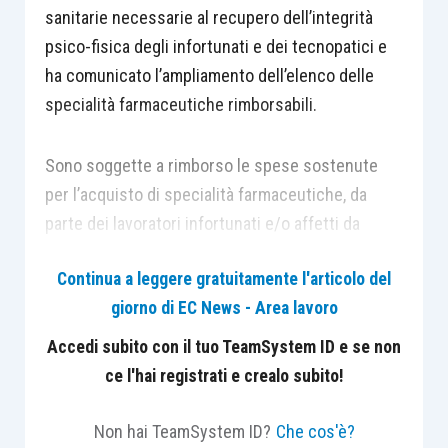
sanitarie necessarie al recupero dell’integrità
psico-fisica degli infortunati e dei tecnopatici e
ha comunicato l’ampliamento dell’elenco delle
specialità farmaceutiche rimborsabili.
Sono soggette a rimborso le spese sostenute
per l’acquisto di specialità farmaceutiche, da
parte dei lavoratori infortunati e/o affetti da
malattia professionale, a condizione che tali
Continua a leggere gratuitamente l'articolo del
prestazioni siano riconosciute necessarie dai
giorno di EC News - Area lavoro
medici Inail per il recupero dell’integrità psico-
fisica in relazione alla patologia causata
Accedi subito con il tuo TeamSystem ID e se non
dall’evento lesivo di natura lavorativa. Destinatari
ce l'hai registrati e crealo subito!
della prestazione sono tutti gli assistiti
(compresi i dipendenti delle Amministrazioni
Non hai TeamSystem ID?
Che cos'è?