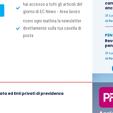
cam
hai accesso a tutti gli articoli del
anc
giorno di EC News - Area lavoro
31 L
ricevi ogni mattina la newsletter
di
Re
direttamente sulla tua casella di
PEN
posta
Rev
pens
31 L
di
Re
ta ed Enti privati di previdenza