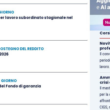
GIORNO
 per lavoro subordinato stagionale nel
Cors
Novi
prof
SOSTEGNO DEL REDDITO
 2026
Il con
period
lavoro
Ammo
L GIORNO
crisi
 del Fondo di garanzia
Il mast
per la
affront
CIGS, 