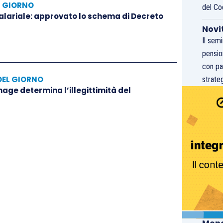
L GIORNO
del Co
salariale: approvato lo schema di Decreto
Novi
Il sem
pensio
con pa
DEL GIORNO
strateg
hage determina l’illegittimità del