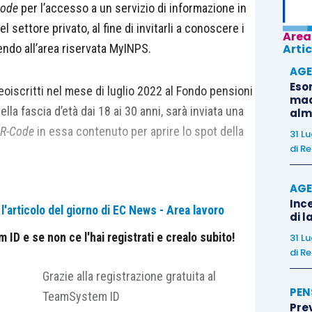
Code
per l’accesso a un servizio di informazione in
l settore privato, al fine di invitarli a conoscere i
Area
dendo all’area riservata MyINPS.
Artic
AGE
Eso
neoiscritti nel mese di luglio 2022 al Fondo pensioni
madr
lla fascia d’età dai 18 ai 30 anni, sarà inviata una
alm
R-Code
in essa contenuto per aprire lo spot della
31 L
di
Re
AGE
Ince
'articolo del giorno di EC News - Area lavoro
di l
nference ti consiglia:
ID e se non ce l'hai registrati e crealo subito!
31 L
di
Re
Grazie alla registrazione gratuita al
PEN
TeamSystem ID
?
Pre