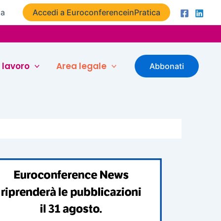
ta
Accedi a EuroconferenceinPratica
 lavoro
Area legale
Abbonati