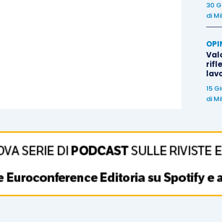
30 G
di
Mi
OPI
Valo
rifl
lav
15 G
di
Mi