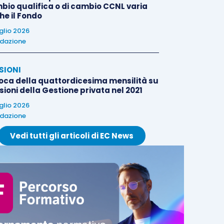
bio qualifica o di cambio CCNL varia
he il Fondo
uglio 2026
dazione
SIONI
oca della quattordicesima mensilità su
ioni della Gestione privata nel 2021
uglio 2026
dazione
Vedi tutti gli articoli di EC News