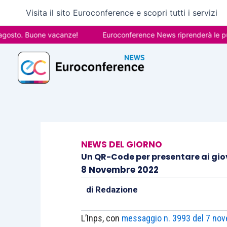
Vai
Visita il sito Euroconference e scopri tutti i servizi
al
contenuto
o. Buone vacanze!
Euroconference News riprenderà le pubblica
NEWS DEL GIORNO
Un QR-Code per presentare ai giova
8 Novembre 2022
di
Redazione
L’Inps, con
messaggio n. 3993 del 7 no