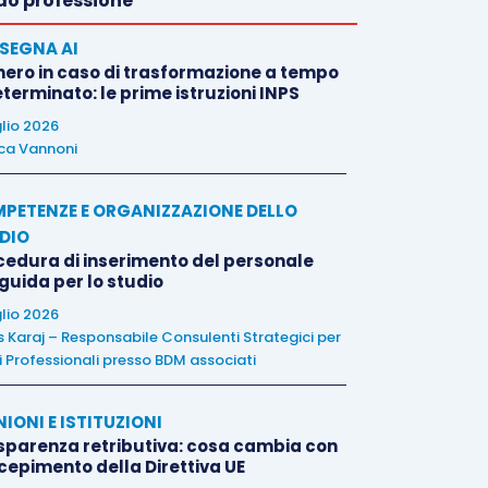
o professione
SEGNA AI
nero in caso di trasformazione a tempo
terminato: le prime istruzioni INPS
glio 2026
ca Vannoni
PETENZE E ORGANIZZAZIONE DELLO
DIO
cedura di inserimento del personale
 guida per lo studio
glio 2026
is Karaj – Responsabile Consulenti Strategici per
i Professionali presso BDM associati
NIONI E ISTITUZIONI
sparenza retributiva: cosa cambia con
ecepimento della Direttiva UE