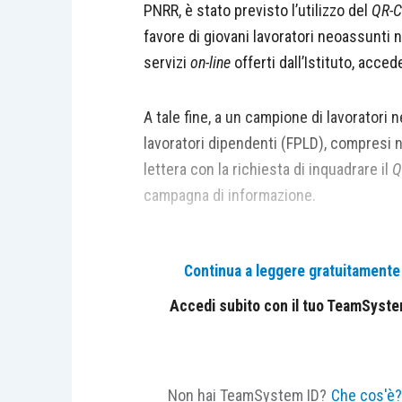
PNRR, è stato previsto l’utilizzo del
QR-
favore di giovani lavoratori neoassunti ne
servizi
on-line
offerti dall’Istituto, acce
A tale fine, a un campione di lavoratori 
lavoratori dipendenti (FPLD), compresi ne
lettera con la richiesta di inquadrare il
Q
campagna di informazione.
Continua a leggere gratuitamente l
Centro Studi Lavoro e Previdenza – Euroco
Accedi subito con il tuo TeamSystem 
Non hai TeamSystem ID?
Che cos'è