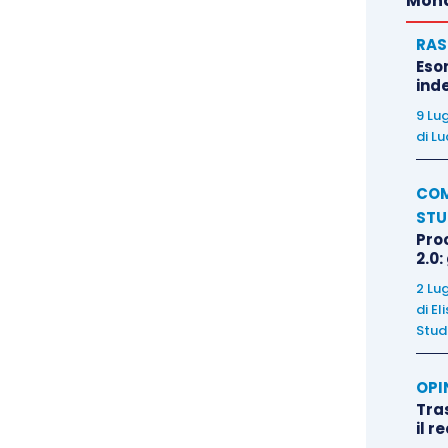
Mond
RAS
Eso
inde
9 Lu
di
Lu
COM
STU
Pro
2.0:
2 Lu
di
El
Stud
OPI
Tra
il r