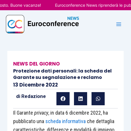
Vai
o. Buone vacanze!
Euroconference News riprenderà le pubblica
al
contenuto
NEWS DEL GIORNO
Protezione dati personali: la scheda del
Garante su segnalazione e reclamo
13 Dicembre 2022
di
Redazione
Il Garante
privacy
, in data 6 dicembre 2022, ha
pubblicato una
scheda informativa
che dettaglia
caratteristiche, differenze e modalità di impiego