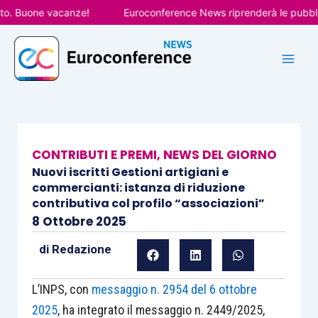
Vai
 Buone vacanze!
Euroconference News riprenderà le pubblicazi
al
contenuto
CONTRIBUTI E PREMI
,
NEWS DEL GIORNO
Nuovi iscritti Gestioni artigiani e
commercianti: istanza di riduzione
contributiva col profilo “associazioni”
8 Ottobre 2025
di
Redazione
L’INPS, con
messaggio n. 2954 del 6 ottobre
2025
, ha integrato il messaggio n. 2449/2025,