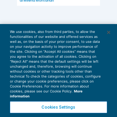
di
Milena Montanari
We use cookies, also from third parties, to allow the
functionalities of our website and offered services as
well as, on the basis of your prior consent, to use data
on your navigation activity to improve performance of
the site. Clicking on “Accept All cookies” means that
you agree to the activation of all cookies. Clicking on
"Reject All" means that the default settings will be left
unchanged and, therefore, browsing will continue
without cookies or other tracking tools other than
technical To check the categories of cookies, configure
or change your cookie preferences, please click on
Cookie Preferences. For more information about
Privacy Policy
cookies, please see our Cookie Policy.
More
Cookie Policy
information
Euroconference NEWS è una testata registrata al Tribunale di Milano Reg. n. 8556/2026
Cookies Settings
Direttore responsabile Sandro Cerato