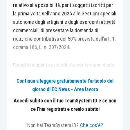
relativo alla possibilità, per i soggetti iscritti per
la prima volta nell’anno 2025 alle Gestioni speciali
autonome degli artigiani e degli esercenti attività
commerciali, di presentare la domanda di
riduzione contributiva del 50% prevista dall’art. 1,
comma 186, L. n. 207/2024.
Rispetto a quanto precedentemente comunicato,
viene precisato che è possibile presentare la
Continua a leggere gratuitamente l'articolo del
domanda compilando il modulo “Riduzione 50%
giorno di EC News - Area lavoro
ART-COM 2025” presente sul “Portale delle
Agevolazioni (ex DiResCo), oltre che con i profili
Accedi subito con il tuo TeamSystem ID e se non
“cittadino” e “consulente/commercialista”, anche
ce l'hai registrati e crealo subito!
con il nuovo profilo “associazioni”.
Non hai TeamSystem ID?
Che cos'è?