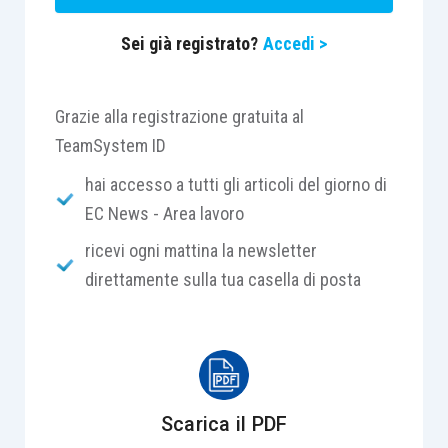
sull’aliquota complessiva.
Sei già registrato?
Accedi >
Per i rapporti di lavoro a tempo determinato
continua ad applicarsi il contributo addizionale a
Grazie alla registrazione gratuita al
carico del datore di lavoro pari all’1,40% della
TeamSystem ID
retribuzione imponibile ai fini previdenziali
hai accesso a tutti gli articoli del giorno di
(retribuzione convenzionale), che non viene,
EC News - Area lavoro
però, applicato in caso di lavoratori assunti a
ricevi ogni mattina la newsletter
termine in sostituzione di lavoratori assenti.
direttamente sulla tua casella di posta
L’importo dei contributi 2026 senza contributo
addizionale è pari a:
Scarica il PDF