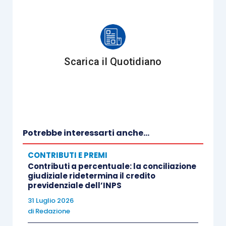
L’importo dei contributi 2026 comprensivo del
contributo addizionale, da applicare ai rapporti di
lavoro a tempo determinato, è pari a:
Scarica il Quotidiano
I coefficienti di ripartizione 2026 senza
contributo addizionale sono pari a:
Potrebbe interessarti anche...
CONTRIBUTI E PREMI
Contributi a percentuale: la conciliazione
giudiziale ridetermina il credito
I coefficienti di ripartizione 2026 comprensivi del
previdenziale dell’INPS
contributo addizionale, da applicare ai rapporti di
31 Luglio 2026
lavoro a tempo determinato, sono pari a:
di
Redazione