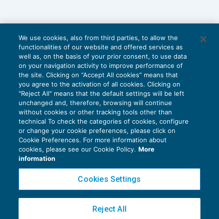
We use cookies, also from third parties, to allow the
functionalities of our website and offered services as
well as, on the basis of your prior consent, to use data
on your navigation activity to improve performance of
the site. Clicking on “Accept All cookies” means that
you agree to the activation of all cookies. Clicking on
"Reject All" means that the default settings will be left
unchanged and, therefore, browsing will continue
without cookies or other tracking tools other than
technical To check the categories of cookies, configure
or change your cookie preferences, please click on
Cookie Preferences. For more information about
Privacy Policy
cookies, please see our Cookie Policy.
More
Cookie Policy
information
Euroconference NEWS è una testata registrata al Tribunale di Milano Reg. n. 8556/2026
Cookies Settings
Direttore responsabile Sandro Cerato
Copyright 2016 ©
Gruppo Euroconference S.p.A.
v2.32.2
Reject All
Piazza Luigi Einaudi, 10N01 - 20124 Milano - info@ecnews.it