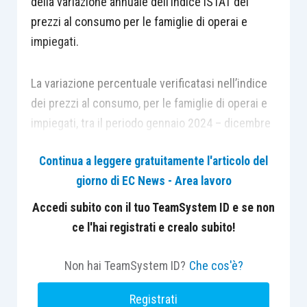
della variazione annuale dell’indice ISTAT dei
prezzi al consumo per le famiglie di operai e
impiegati.
La variazione percentuale verificatasi nell’indice
dei prezzi al consumo, per le famiglie di operai e
impiegati, tra il periodo gennaio 2024 – dicembre
2024 e il periodo gennaio 2025 – dicembre 2025
Continua a leggere gratuitamente l'articolo del
è stata pari a +1,4%; conseguentemente, sono
giorno di EC News - Area lavoro
state determinate le nuove fasce di retribuzione
su cui calcolare i contributi dovuti per l’anno
Accedi subito con il tuo TeamSystem ID e se non
2026 per i lavoratori domestici.
ce l'hai registrati e crealo subito!
L’Istituto conferma anche la minore aliquota
Non hai TeamSystem ID?
Che cos'è?
contributiva dovuta per l’ASpI dai datori di lavoro
Registrati
soggetti al contributo CUAF, che incide