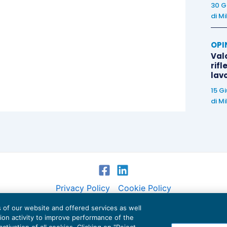
30 G
di
Mi
OPI
Valo
rifl
lav
15 G
di
Mi
Privacy Policy
Cookie Policy
es of our website and offered services as well
Euroconference NEWS è una testata registrata al Tribunale di Milano Reg. n. 8556/2026
tion activity to improve performance of the
Direttore responsabile Sandro Cerato