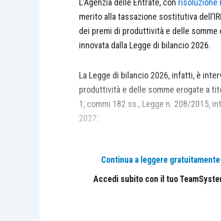
L’Agenzia delle Entrate, con
risoluzione 
merito alla tassazione sostitutiva dell’IR
dei premi di produttività e delle somme e
innovata dalla Legge di bilancio 2026.
La Legge di bilancio 2026, infatti, è int
produttività e delle somme erogate a titolo
1, commi 182 ss., Legge n. 208/2015, int
2027:
la riduzione dell’aliquota dell’im
Continua a leggere gratuitamente l
l’innalzamento del limite massimo
5.000 euro lordi.
Accedi subito con il tuo TeamSystem 
Al riguardo, sono stati sollevati dubbi in
al lavoratore di optare per la sostituzio