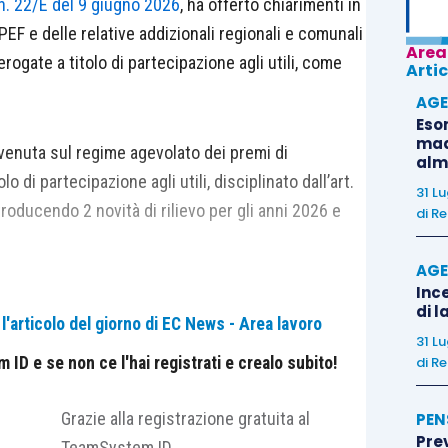
n. 22/E del 9 giugno 2026
, ha offerto chiarimenti in
PEF e delle relative addizionali regionali e comunali
Area
rogate a titolo di partecipazione agli utili, come
Artic
AGE
Eso
madr
ervenuta sul regime agevolato dei premi di
alm
 di partecipazione agli utili, disciplinato dall’art.
31 L
roducendo 2 novità di rilievo per gli anni 2026 e
di
Re
AGE
Ince
posta sostitutiva, che passa all’1%;
di l
'articolo del giorno di EC News - Area lavoro
 di imponibile agevolabile, che sale da 3.000 a
31 L
ID e se non ce l'hai registrati e crealo subito!
di
Re
terpretativi in merito alla possibilità di consentire
Grazie alla registrazione gratuita al
PEN
Pre
ne del premio, prevista dall’art. 1, comma 184, Legge
TeamSystem ID