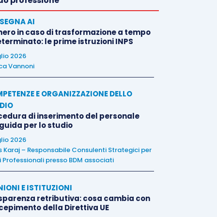
o professione
SEGNA AI
nero in caso di trasformazione a tempo
terminato: le prime istruzioni INPS
glio 2026
ca Vannoni
PETENZE E ORGANIZZAZIONE DELLO
DIO
cedura di inserimento del personale
 guida per lo studio
glio 2026
is Karaj – Responsabile Consulenti Strategici per
i Professionali presso BDM associati
NIONI E ISTITUZIONI
sparenza retributiva: cosa cambia con
ecepimento della Direttiva UE