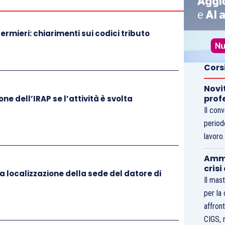
ermieri: chiarimenti sui codici tributo
Cors
Novi
prof
ne dell’IRAP se l’attività è svolta
Il con
period
lavoro
Ammo
crisi
la localizzazione della sede del datore di
Il mast
per la
affront
CIGS, 