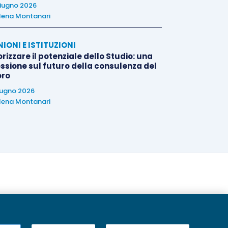
iugno 2026
lena Montanari
NIONI E ISTITUZIONI
rizzare il potenziale dello Studio: una
essione sul futuro della consulenza del
oro
iugno 2026
lena Montanari