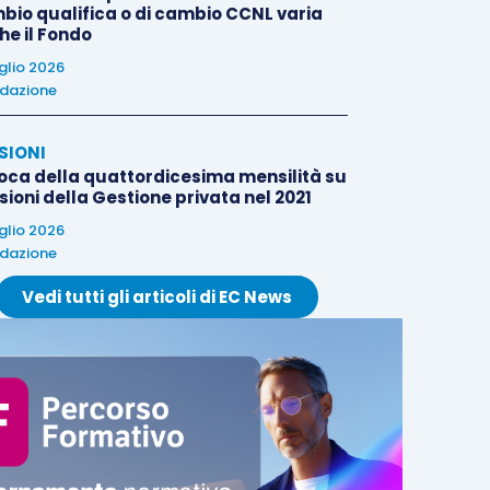
bio qualifica o di cambio CCNL varia
he il Fondo
uglio 2026
dazione
SIONI
oca della quattordicesima mensilità su
ioni della Gestione privata nel 2021
uglio 2026
dazione
Vedi tutti gli articoli di EC News