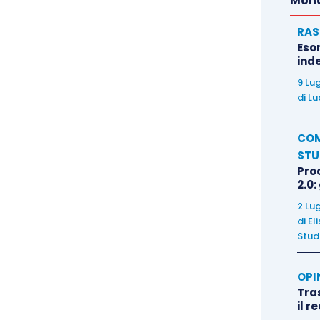
Mond
RAS
Eso
inde
9 Lu
di
Lu
COM
STU
Pro
2.0:
2 Lu
di
El
Stud
OPI
Tra
il r