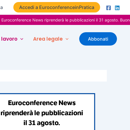
ta
Accedi a EuroconferenceinPratica
erence News riprenderà le pubblicazioni il 31 agosto. Buone vacanz
 lavoro
Area legale
Abbonati