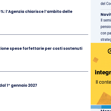
del Co
5%: l’Agenzia chiarisce l’ambito delle
Novi
Il sem
pensio
con pa
strateg
one spese forfettarie per costi sostenuti
 dal 1° gennaio 2027