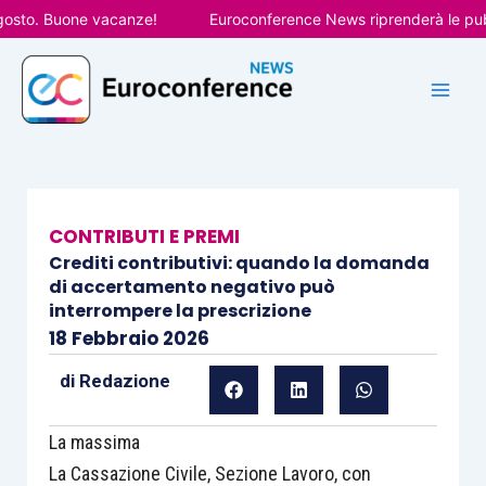
Vai
. Buone vacanze!
Euroconference News riprenderà le pubblicaz
al
contenuto
CONTRIBUTI E PREMI
Crediti contributivi: quando la domanda
di accertamento negativo può
interrompere la prescrizione
18 Febbraio 2026
di
Redazione
La massima
La Cassazione Civile, Sezione Lavoro, con