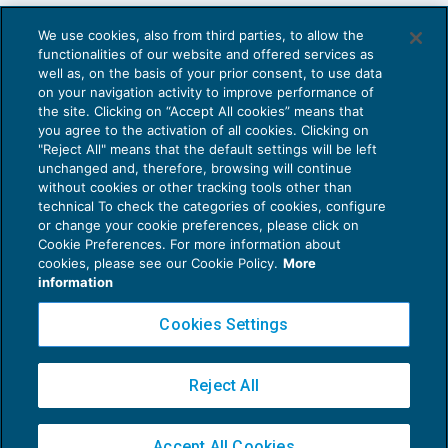
We use cookies, also from third parties, to allow the
functionalities of our website and offered services as
well as, on the basis of your prior consent, to use data
on your navigation activity to improve performance of
the site. Clicking on “Accept All cookies” means that
you agree to the activation of all cookies. Clicking on
"Reject All" means that the default settings will be left
unchanged and, therefore, browsing will continue
without cookies or other tracking tools other than
technical To check the categories of cookies, configure
or change your cookie preferences, please click on
Cookie Preferences. For more information about
Privacy Policy
cookies, please see our Cookie Policy.
More
Cookie Policy
information
Euroconference NEWS è una testata registrata al Tribunale di Milano Reg. n. 8556/2026
Cookies Settings
Direttore responsabile Sandro Cerato
Copyright 2016 ©
Gruppo Euroconference S.p.A.
v2.32.4
Reject All
Piazza Luigi Einaudi, 10N01 - 20124 Milano - info@ecnews.it
Capitale Sociale € 300.000,00 i.v. C.F. P.IVA Iscrizione Registro Imprese di Milano
Accept All Cookies
02776120236