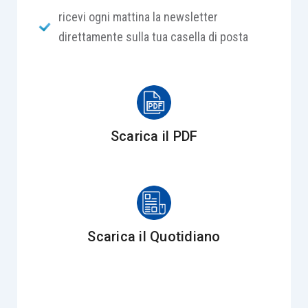
dell’amministratore né a scaricare il token.
ricevi ogni mattina la newsletter
direttamente sulla tua casella di posta
Il bando ISI si pone la finalità di incentivare le
imprese alla realizzazione di progetti per il
miglioramento documentato delle condizioni di
salute e di sicurezza dei lavoratori e di
incoraggiare le micro e piccole imprese operanti
Scarica il PDF
nel settore della produzione primaria dei prodotti
agricoli all’acquisto di nuovi macchinari e
attrezzature di lavoro caratterizzati da soluzioni
innovative per ridurre in misura significativa le
emissioni inquinanti, migliorare l’efficienza e la
Scarica il Quotidiano
sostenibilità complessiva e diminuire i livelli di
rumorosità o il rischio infortunistico o quello
derivante dallo svolgimento di operazioni
manuali.