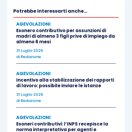
Potrebbe interessarti anche...
Il bando ISI 2025 ha stanziato 600 milioni di euro,
AGEVOLAZIONI
suddivisi in 5 assi di finanziamento, coprendo
Esonero contributivo per assunzioni di
ambiti che vanno dalla riduzione dei rischi
madri di almeno 3 figli prive di impiego da
infortunistici e tecnopatici alla rimozione
almeno 6 mesi
dell’amianto, fino al sostegno alle micro e piccole
31 Luglio 2026
di
Redazione
imprese agricole per il rinnovo del parco
macchine, con un approccio che coniuga la
AGEVOLAZIONI
prevenzione di infortuni e malattie professionali
Incentivo alla stabilizzazione dei rapporti
con la sostenibilità ambientale e l’innovazione
di lavoro: possibile inviare le istanze
tecnologica, prestando un’attenzione particolare
31 Luglio 2026
di
Redazione
ai rischi emergenti, come quelli legati ai
cambiamenti climatici.
AGEVOLAZIONI
Esoneri contributivi: l’INPS recepisce la
La principale novità consiste nella possibilità di
norma interpretativa per agenti e