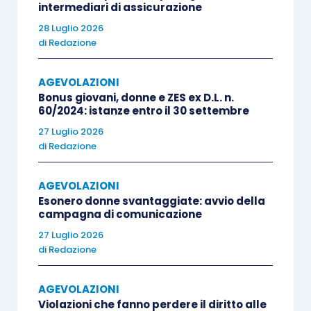
intermediari di assicurazione
finanziare, oltre al progetto principale, anche un
28 Luglio 2026
intervento aggiuntivo, che può riguardare la
di
Redazione
gestione delle emergenze meteoclimatiche, la
protezione dei lavoratori dallo stress termico, la
AGEVOLAZIONI
realizzazione di coperture a verde, l’installazione
Bonus giovani, donne e ZES ex D.L. n.
di impianti fotovoltaici per l’autoproduzione di
60/2024: istanze entro il 30 settembre
energia o l’adozione di dispositivi di protezione
27 Luglio 2026
di
Redazione
individuale intelligenti. Il contributo massimo
erogabile per ciascun progetto ammesso, anche
AGEVOLAZIONI
in presenza di un intervento aggiuntivo, è pari a
Esonero donne svantaggiate: avvio della
130.000 euro e può coprire fino al 65% delle
campagna di comunicazione
spese sostenute, percentuale che sale all’80%
27 Luglio 2026
di
Redazione
per alcune tipologie di intervento.
AGEVOLAZIONI
Violazioni che fanno perdere il diritto alle