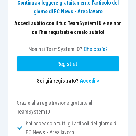
Continua a leggere gratuitamente l'articolo del
giorno di EC News - Area lavoro
A partire dalle ore 11:00 e fino alle ore 11:20 del
24 giugno 2026, le imprese che si sono registrate
Accedi subito con il tuo TeamSystem ID e se non
correttamente al portale partecipante possono
ce l'hai registrati e crealo subito!
accedere, previa autenticazione, allo sportello
informatico per l’inoltro della domanda (momenti
Non hai TeamSystem ID?
Che cos'è?
5 e 6 della “Tabella temporale” e delle “Regole
Registrati
tecniche e modalità di svolgimento dello
sportello informatico ISI 2025”).
Sei già registrato?
Accedi >
Si rammenta che le imprese rientranti negli
elenchi no click day (elenchi NCD), di cui all’art.
Grazie alla registrazione gratuita al
14.1 del Bando, non devono inoltrare la domanda
TeamSystem ID
tramite sportello informatico, pertanto, non sono
hai accesso a tutti gli articoli del giorno di
tenute a registrarsi ai portali del partecipante e
EC News - Area lavoro