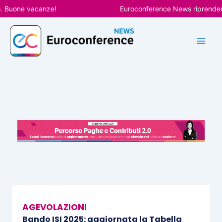
Vai
one vacanze!
Euroconference News riprenderà le p
al
contenuto
AGEVOLAZIONI
Bando ISI 2025: aggiornata la Tabella