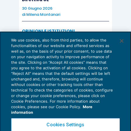
30 Giugno 2026
di
Milena Montanari
OPINIONI E ISTITUZIONI
Valorizzare il potenziale dello Studio:
We use cookies, also from third parties, to allow the
una riflessione sul futuro della
functionalities of our website and offered services as
consulenza del lavoro
well as, on the basis of your prior consent, to use data
on your navigation activity to improve performance of
15 Giugno 2026
the site. Clicking on “Accept All cookies” means that
di
Milena Montanari
you agree to the activation of all cookies. Clicking on
"Reject All" means that the default settings will be left
unchanged and, therefore, browsing will continue
without cookies or other tracking tools other than
technical To check the categories of cookies, configure
or change your cookie preferences, please click on
Cookie Preferences. For more information about
Privacy Policy
cookies, please see our Cookie Policy.
More
Cookie Policy
information
Euroconference NEWS è una testata registrata al Tribunale di Milano Reg. n. 8556/2026
Cookies Settings
Direttore responsabile Sandro Cerato