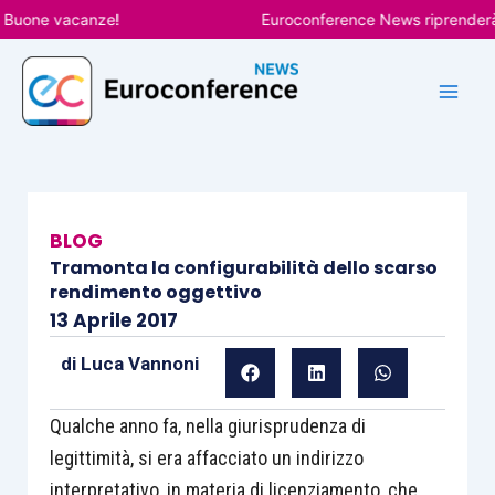
Vai
one vacanze!
Euroconference News riprenderà le p
al
contenuto
BLOG
Tramonta la configurabilità dello scarso
rendimento oggettivo
13 Aprile 2017
di
Luca Vannoni
Qualche anno fa, nella giurisprudenza di
legittimità, si era affacciato un indirizzo
interpretativo, in materia di licenziamento, che