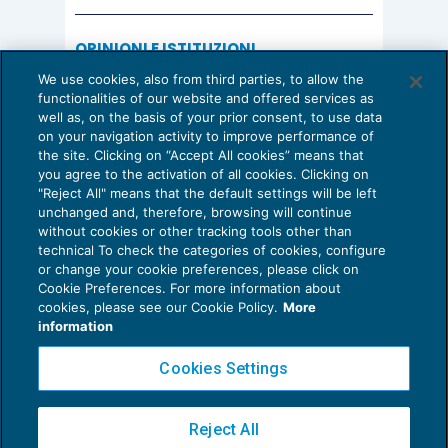
OPINIONI E ISTITUZIONI
Valorizzare il potenziale dello Studio:
We use cookies, also from third parties, to allow the
una riflessione sul futuro della
functionalities of our website and offered services as
consulenza del lavoro
well as, on the basis of your prior consent, to use data
on your navigation activity to improve performance of
15 Giugno 2026
the site. Clicking on “Accept All cookies” means that
di
Milena Montanari
you agree to the activation of all cookies. Clicking on
"Reject All" means that the default settings will be left
unchanged and, therefore, browsing will continue
without cookies or other tracking tools other than
technical To check the categories of cookies, configure
or change your cookie preferences, please click on
Cookie Preferences. For more information about
Privacy Policy
cookies, please see our Cookie Policy.
More
Cookie Policy
information
Euroconference NEWS è una testata registrata al Tribunale di Milano Reg. n. 8556/2026
Cookies Settings
Direttore responsabile Sandro Cerato
Copyright 2016 ©
Gruppo Euroconference S.p.A.
v2.32.4
Reject All
Piazza Luigi Einaudi, 10N01 - 20124 Milano - info@ecnews.it