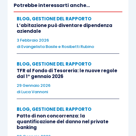
licenziamento, tali da determinare inefficienze
Potrebbe interessarti anche...
oggettive. Secondo la Corte di legittimità, il
licenziamento per scarso rendimento, anche ai
BLOG
,
GESTIONE DEL RAPPORTO
L’abitazione può diventare dipendenza
sensi della sopra richiamata disciplina applicabile
aziendale
al personale di pubblici esercizi di trasporto, ha
3 Febbraio 2026
natura strettamente disciplinare. Ne consegue,
di
Evangelista Basile
e
Rosibetti Rubino
quindi, che lo scarso rendimento non può essere
di per sé dimostrato dai plurimi precedenti
BLOG
,
GESTIONE DEL RAPPORTO
TFR al Fondo di Tesoreria: le nuove regole
disciplinari del lavoratore già sanzionati in
dal 1° gennaio 2026
passato, perché ciò costituirebbe un’indiretta
29 Gennaio 2026
sostanziale duplicazione degli effetti di condotte
di
Luca Vannoni
ormai esaurite.
BLOG
,
GESTIONE DEL RAPPORTO
Patto di non concorrenza: la
Attenzione, quindi, a considerare lo scarso
quantificazione del danno nel private
rendimento come licenziamento per motivi
banking
oggettivi, soprattutto se non può essere