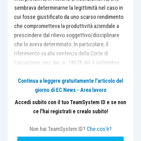
sembrava determinarne la legittimità nel caso in
cui fosse giustificato da uno scarso rendimento
che comprometteva la produttività aziendale a
prescindere dal rilievo soggettivo/disciplinare
che lo aveva determinato. In particolare, il
riferimento va alla sentenza della Corte di
Cassazione, sez. lav., n. 18678 del 4 settembre
2014, che considerò legittimo il licenziamento del
lavoratore per scarso rendimento a seguito di
Continua a leggere gratuitamente l'articolo del
continue e brevi malattie che davano luogo a una
giorno di EC News - Area lavoro
prestazione lavorativa complessivamente non
Accedi subito con il tuo TeamSystem ID e se non
utilizzabile proficuamente dall’azienda.
ce l'hai registrati e crealo subito!
I successivi orientamenti da parte della Corte di
Non hai TeamSystem ID?
Che cos'è?
Cassazione, tuttavia, dimostrano che dalla