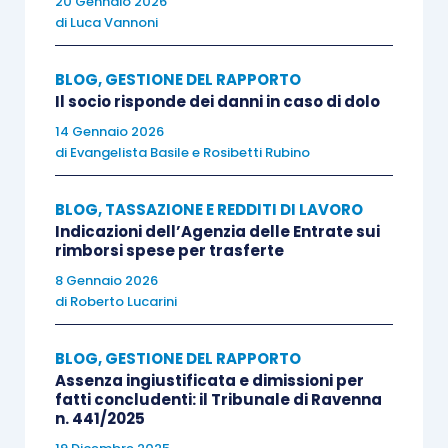
20 Gennaio 2026
determinata da elementi misurabili
di
Luca Vannoni
quantitativamente, come le assenze strategiche
BLOG
,
GESTIONE DEL RAPPORTO
della Cassazione n. 18678/2014, la non proficuità
Il socio risponde dei danni in caso di dolo
a livello aziendale.
14 Gennaio 2026
di
Evangelista Basile
e
Rosibetti Rubino
BLOG
,
TASSAZIONE E REDDITI DI LAVORO
Segnaliamo ai lettori che è possibile inviare i
Indicazioni dell’Agenzia delle Entrate sui
rimborsi spese per trasferte
propri commenti tramite il form sottostante.
8 Gennaio 2026
di
Roberto Lucarini
BLOG
,
GESTIONE DEL RAPPORTO
Centro Studi Lavoro e Previdenza – Euroconference
Assenza ingiustificata e dimissioni per
fatti concludenti: il Tribunale di Ravenna
ti consiglia:
n. 441/2025