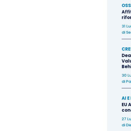
OSS
Affi
er l’
azienda
, costituisce una consulenza inclusa
rif
di migliorare processi e ridurre rischi futuri. Per il
31 L
tutela formale: la documentazione scritta delle
di
Se
za esimente in sede di contestazione della
do che il revisore ha adempiuto al proprio obbligo
CRE
Dea
on sia stata intercettata dalla direzione. Il
Val
alla comunicazione della carenza di processo segna
Beh
evisione legale da obbligo di legge a opportunità di
30 L
le.
di
Pa
AI 
EU A
con
27 L
di
Di