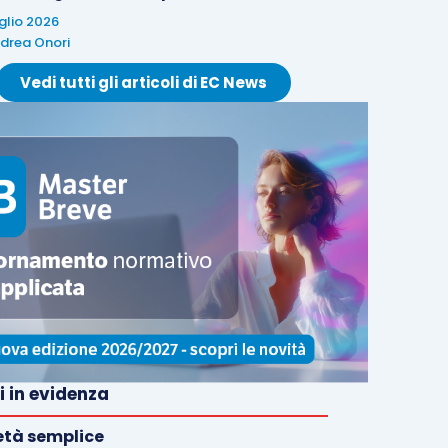
uglio 2026
drea Onori
Vedi tutti gli articoli di EC News
i in evidenza
età semplice