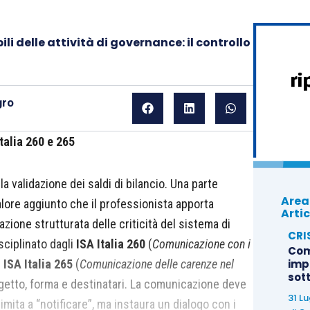
i delle attività di governance: il controllo
gro
talia 260 e 265
la validazione dei saldi di bilancio. Una parte
Area
alore aggiunto che il professionista apporta
Artic
azione strutturata delle criticità del sistema di
CRI
sciplinato dagli
ISA Italia 260
(
Comunicazione con i
Com
e
ISA Italia 265
(
Comunicazione delle carenze nel
imp
sot
getto, forma e destinatari. La comunicazione deve
31 L
 limita a “notificare”, ma instaura un dialogo con i