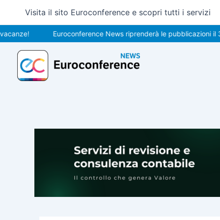
Vai
Visita il sito Euroconference e scopri tutti i servizi
al
contenuto
e!
Euroconference News riprenderà le pubblicazioni il 31 ago