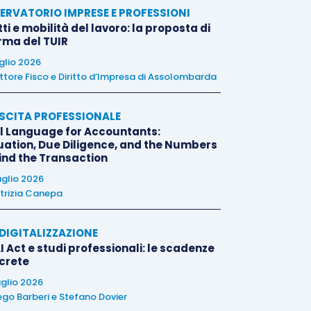
ERVATORIO IMPRESE E PROFESSIONI
tti e mobilità del lavoro: la proposta di
orma del TUIR
uglio 2026
ttore Fisco e Diritto d’Impresa di Assolombarda
SCITA PROFESSIONALE
l Language for Accountants:
uation, Due Diligence, and the Numbers
ind the Transaction
uglio 2026
trizia Canepa
E DIGITALIZZAZIONE
I Act e studi professionali: le scadenze
crete
uglio 2026
ego Barberi
e
Stefano Dovier