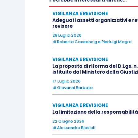
se la frode coinvolge la direzione stessa
comunicazione va indirizzata direttament
VIGILANZA E REVISIONE
deve altresì valutare se sussistano obbl
Adeguati assetti organizzativi e revi
revisore
esterne, esercitando scetticismo profes
28 Luglio 2026
di
Roberta Coceancig
e
Pierluigi Magro
L’
ISA Italia 250
disciplina le ipotesi di 
Non-Compliance with Laws and Regulations
VIGILANZA E REVISIONE
presenza di atti, intenzionali o meno, con
La proposta di riforma del D.Lgs. n
istituito dal Ministero della Giustiz
ambientali, giuslavoristiche), il revisore
17 Luglio 2026
salvo che la questione sia chiaramente i
di
Giovanni Barbato
grave, la segnalazione deve essere imme
adottino le misure correttive necessarie
VIGILANZA E REVISIONE
di segnalazione verso autorità di vigila
La limitazione della responsabilità
del settore), anche in assenza di un espli
22 Giugno 2026
interesse pubblico. Si segnala, inoltre, 
di
Alessandro Biasioli
Standards Board for Accountants) ha ap