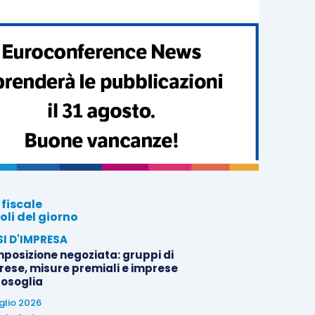
 fiscale
oli del giorno
SI D'IMPRESA
posizione negoziata: gruppi di
rese, misure premiali e imprese
tosoglia
uglio 2026