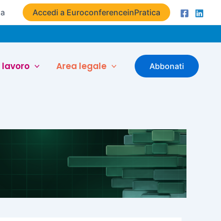
ta
Accedi a EuroconferenceinPratica
 lavoro
Area legale
Abbonati