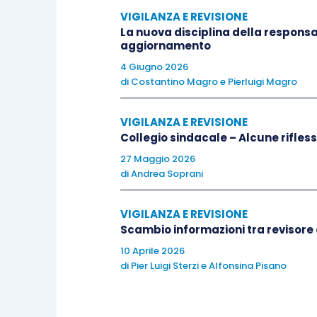
rafforza le procedure NOCLAR, ampliando 
VIGILANZA E REVISIONE
La nuova disciplina della responsab
segnalare direttamente alle autorità comp
aggiornamento
verificare il recepimento di tali aggiornam
4 Giugno 2026
entrambi i casi la
comunicazione scritt
di
Costantino Magro
e
Pierluigi Magro
e tutelare la posizione del professionist
VIGILANZA E REVISIONE
Collegio sindacale – Alcune riflessi
La Management Letter: struttura e val
27 Maggio 2026
di
Andrea Soprani
La
Management Letter
(o Lettera di sugge
questa comunicazione. Per essere effi
VIGILANZA E REVISIONE
burocratico, deve strutturare ogni rilie
Scambio informazioni tra revisore
della carenza
in termini fattuali e specifi
10 Aprile 2026
del rischio per il cliente; (iii) la
raccoma
di
Pier Luigi Sterzi
e
Alfonsina Pisano
aziendale; (iv) lo spazio per il
commento 
l’avvenuta presa in carico o l’assunzion