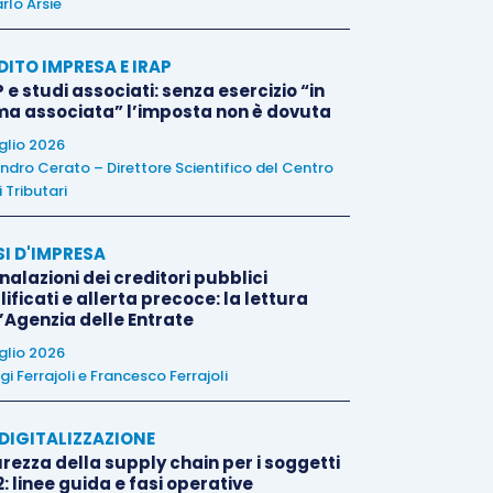
rlo Arsie
DITO IMPRESA E IRAP
 e studi associati: senza esercizio “in
ma associata” l’imposta non è dovuta
uglio 2026
ndro Cerato – Direttore Scientifico del Centro
 Tributari
SI D'IMPRESA
alazioni dei creditori pubblici
ificati e allerta precoce: la lettura
l’Agenzia delle Entrate
uglio 2026
igi Ferrajoli
e
Francesco Ferrajoli
E DIGITALIZZAZIONE
rezza della supply chain per i soggetti
: linee guida e fasi operative