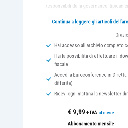
responsabili della governance, tipicamen
Sindacale, che si nutre di input reciproc
Continua a leggere gli articoli dell’
septies
c.c., che impone al Collegio Sind
tempestivamente le informazioni rilevanti
Grazi
revisore attende, in particolare, segnala
Hai accesso all'archivio completo con
sospetti di frode, osservazioni sull’in
dagli Organismi di Vigilanza. Una comun
Hai la possibilità di effettuare il dow
interpretata come sintomo di un ambiente
fiscale
sulla valutazione del rischio di errori sign
Accedi a Euroconference in Diretta 
differita)
Carenze semplici e carenze significati
Ricevi ogni mattina la newsletter di
L’ISA Italia 265 distingue tra
carenza se
€
9,99
+ IVA
al mese
quando un controllo è progettato, messo
individuare o correggere tempestivamen
Abbonamento mensile