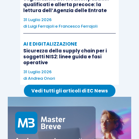
qualificati e allerta precoce: la
lettura dell’Agenzia delle Entrate
31 Luglio 2026
di
Luigi Ferrajoli
e
Francesco Ferrajoli
AI E DIGITALIZZAZIONE
Sicurezza della supply chain per i
soggetti NIS2: linee guida e fasi
operative
31 Luglio 2026
di
Andrea Onori
Vedi tutti gli articoli di EC News