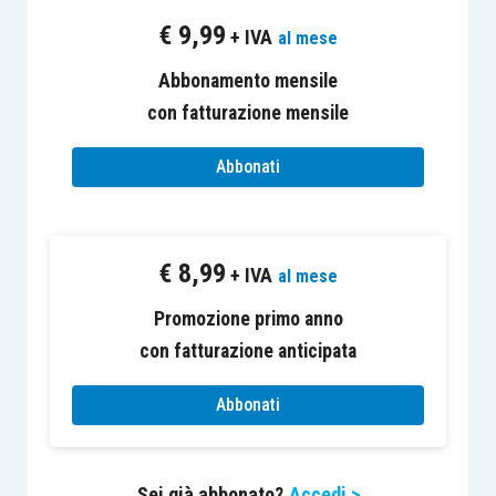
LEGGI LA R
I
SPOSTA DI CENTRO STUDI
€
9,99
+ IVA
al mese
TRIBUTARI SU FISCOPRATICO
…
Abbonamento mensile
con fatturazione mensile
Abbonati
I “casi operativi” sono esclusi dall’abbonamento
Euroconference News e consultabili solo dagli
€
8,99
+ IVA
al mese
abbonati di FiscoPratico.
Promozione primo anno
con fatturazione anticipata
Abbonati
Sei già abbonato?
Accedi >