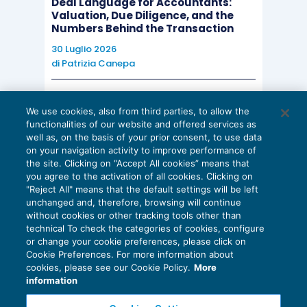
Deal Language for Accountants:
Valuation, Due Diligence, and the
Numbers Behind the Transaction
30 Luglio 2026
di
Patrizia Canepa
AI E DIGITALIZZAZIONE
We use cookies, also from third parties, to allow the
EU AI Act e studi professionali: le
functionalities of our website and offered services as
scadenze concrete
well as, on the basis of your prior consent, to use data
on your navigation activity to improve performance of
27 Luglio 2026
the site. Clicking on “Accept All cookies” means that
di
Diego Barberi
e
Stefano Dovier
you agree to the activation of all cookies. Clicking on
"Reject All" means that the default settings will be left
unchanged and, therefore, browsing will continue
without cookies or other tracking tools other than
technical To check the categories of cookies, configure
or change your cookie preferences, please click on
Cookie Preferences. For more information about
Privacy Policy
cookies, please see our Cookie Policy.
More
Cookie Policy
information
Euroconference NEWS è una testata registrata al Tribunale di Milano Reg. n. 8556/2026