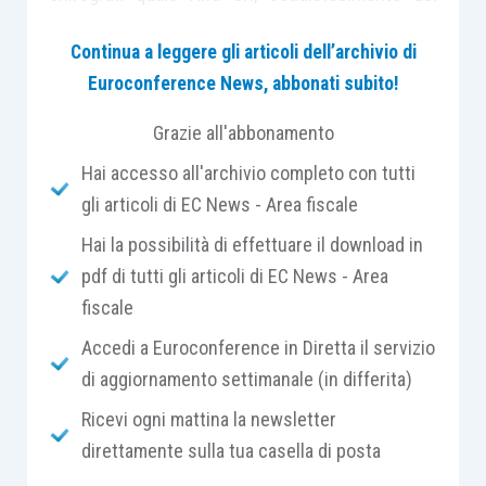
credito originario in una percentuale compresa
Continua a leggere gli articoli dell’archivio di
tra il 30% ed il 34%).
Euroconference News, abbonati subito!
Il 31 dicembre 2024 le 2 società hanno
Grazie all'abbonamento
sottoscritto un accordo transattivo (scambiato a
Hai accesso all'archivio completo con tutti
mezzo pec) in cui Alfa Srl accetta la proposta di
gli articoli di EC News - Area fiscale
soddisfacimento del proprio credito formulata
Hai la possibilità di effettuare il download in
nel progetto del piano di risanamento,
pdf di tutti gli articoli di EC News - Area
rinunciando definitivamente al credito residuo
fiscale
vantato nei confronti di Beta Srl.
Accedi a Euroconference in Diretta il servizio
Si chiede se la relativa perdita su crediti nonché
di aggiornamento settimanale (in differita)
la sopravvenienza passiva siano deducibili
Ricevi ogni mattina la newsletter
nell’esercizio 2024.
direttamente sulla tua casella di posta