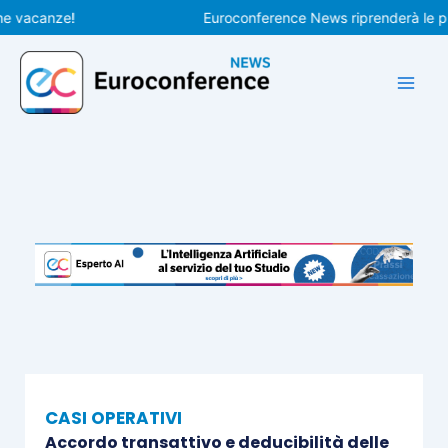
Vai
acanze!
Euroconference News riprenderà le pubblic
al
contenuto
CASI OPERATIVI
Accordo transattivo e deducibilità delle