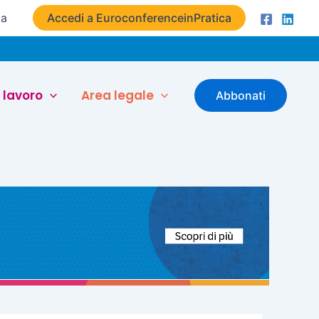
ta
Accedi a EuroconferenceinPratica
 lavoro
Area legale
Abbonati