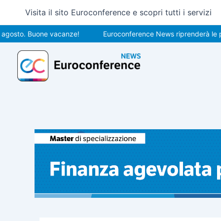
Vai
Visita il sito Euroconference e scopri tutti i servizi
al
contenuto
o. Buone vacanze!
Euroconference News riprenderà le pubblica