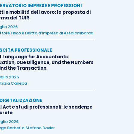
ERVATORIO IMPRESE E PROFESSIONI
tti e mobilità del lavoro: la proposta di
orma del TUIR
uglio 2026
ttore Fisco e Diritto d’Impresa di Assolombarda
SCITA PROFESSIONALE
l Language for Accountants:
uation, Due Diligence, and the Numbers
ind the Transaction
uglio 2026
trizia Canepa
E DIGITALIZZAZIONE
I Act e studi professionali: le scadenze
crete
uglio 2026
ego Barberi
e
Stefano Dovier