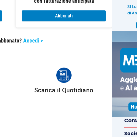
con fatturazione anticipata
zo e quello relativo all’imposta, come chiarito anche
31 L
el documento di riferimento.
di
An
Abbonati
to ordinario dell’IVA, lo split payment necessita di
 abbonato?
Accedi >
Europea, in applicazione dell’art. 395
tata inizialmente autorizzata con
ivamente, con la Decisione (UE) 784/2017, che ha
 applicativo della misura. L’art. 5 di quest’ultima
al 30 giugno 2026. In prossimità di tale termine, il
o UE una nuova proroga, sostenendo che, in assenza
Scarica il Quotidiano
 impossibile recuperare le somme dovute da
pur individuati grazie ai controlli incrociati resi
bbligatoria.
Cors
iugno 2026 accoglie tale impostazione,
Soci