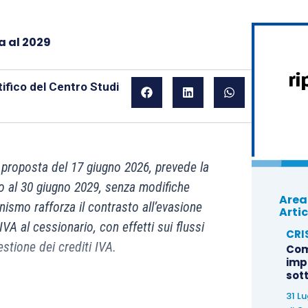
a al 2029
ifico del Centro Studi
roposta del 17 giugno 2026, prevede la
no al 30 giugno 2029, senza modifiche
Area
nismo rafforza il contrasto all’evasione
Artic
VA al cessionario, con effetti sui flussi
CRI
gestione dei crediti IVA.
Com
imp
sot
31 L