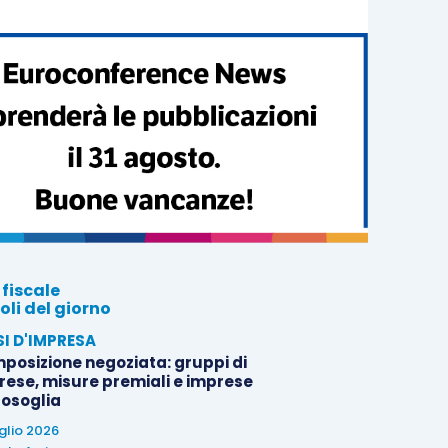
 fiscale
oli del giorno
SI D'IMPRESA
posizione negoziata: gruppi di
rese, misure premiali e imprese
tosoglia
uglio 2026