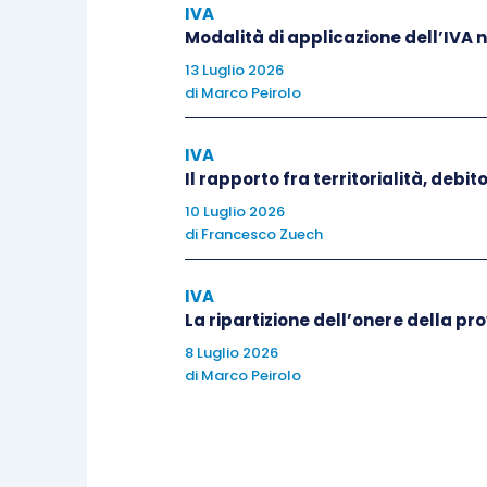
IVA
generata dalla fatturazione elettronica 
Modalità di applicazione dell’IVA 
13 Luglio 2026
La proroga al 2029, senza modifiche all
di
Marco Peirolo
centrale dello split payment nel sistema 
IVA
sul diritto di detrazione del cessionario
Il rapporto fra territorialità, debi
ordinarie, ma interviene sulla fase di r
10 Luglio 2026
lo spazio per comportamenti evasivi. In 
di
Francesco Zuech
pagamenti si affianca agli altri strumenti
fatturazione elettronica), contribuendo 
IVA
fondato su flussi informativi tempestivi
La ripartizione dell’onere della p
dall’Amministrazione finanziaria.
8 Luglio 2026
di
Marco Peirolo