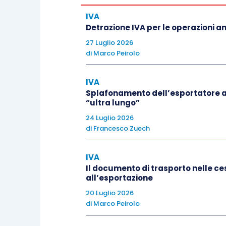
prevedendo l’estensione dell’autorizza
IVA
l’attuale perimetro soggettivo di applica
Detrazione IVA per le operazioni 
approvata dal Consiglio UE, la disciplin
27 Luglio 2026
categorie di cessionari e committenti o
di
Marco Peirolo
ampliamenti dell’ambito di operatività. Pe
incidere in modo strutturale sulla gestio
IVA
fattura non sarà incassata, con possibili 
Splafonamento dell’esportatore a
“ultra lungo”
pianificazione finanziaria.
24 Luglio 2026
di
Francesco Zuech
Sul piano sistematico, la scissione dei p
fornitore, pur avendo addebitato l’imposta 
IVA
particolarmente efficace quando il cess
Il documento di trasporto nelle ces
all’esportazione
comunque, un ente di grandi dimensioni, r
20 Luglio 2026
dell’adempimento tributario. In questo m
di
Marco Peirolo
dell’IVA verso soggetti considerati meno
controllo lungo la catena del valore e r