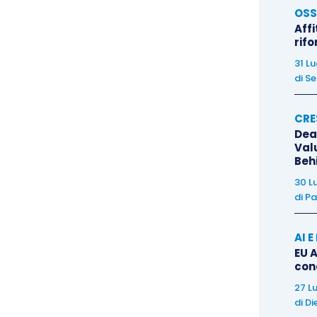
OSS
Affi
rif
31 L
di
Se
CRE
Dea
Val
Beh
30 L
di
Pa
AI 
EU A
con
27 L
di
Di