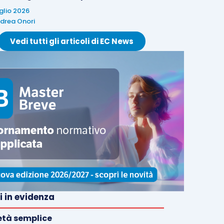
uglio 2026
drea Onori
Vedi tutti gli articoli di EC News
i in evidenza
età semplice