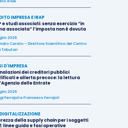
rlo Arsie
DITO IMPRESA E IRAP
 e studi associati: senza esercizio “in
ma associata” l’imposta non è dovuta
uglio 2026
ndro Cerato – Direttore Scientifico del Centro
 Tributari
SI D'IMPRESA
alazioni dei creditori pubblici
ificati e allerta precoce: la lettura
l’Agenzia delle Entrate
uglio 2026
igi Ferrajoli
e
Francesco Ferrajoli
E DIGITALIZZAZIONE
rezza della supply chain per i soggetti
: linee guida e fasi operative