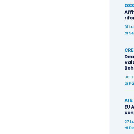
prassi amministrativa propende per
OSS
e del regime impositivo
di cui all’
art. 10, comma 1,
Affi
rif
plicandosi, in ogni caso, l’IVA trattandosi di beni
artenenti al circuito produttivo
(
risposta
31 L
di
Se
elle Entrate
;
circolari n. 18/E/2013, par. 3.3 e
luzione n. 91/E/2007
;
circolare n.
CRE
Dea
Val
Beh
ultimazione” della costruzione
, al quale si
30 L
to, l’Amministrazione finanziaria ha precisato che
di
Pa
nto in cui l’immobile sia idoneo a espletare la sua
estinato al consumo.
AI 
EU A
con
tata espressa dalla giurisprudenza, per la quale la
27 L
uzione (
Cass., n. 22138/2017
, e
Id
., n.
di
Di