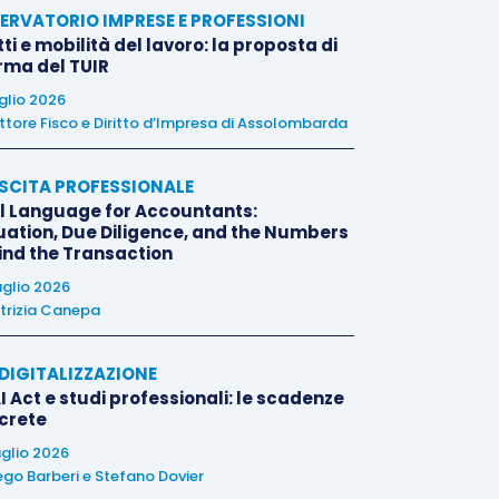
ERVATORIO IMPRESE E PROFESSIONI
tti e mobilità del lavoro: la proposta di
orma del TUIR
uglio 2026
ttore Fisco e Diritto d’Impresa di Assolombarda
SCITA PROFESSIONALE
l Language for Accountants:
uation, Due Diligence, and the Numbers
ind the Transaction
uglio 2026
trizia Canepa
E DIGITALIZZAZIONE
I Act e studi professionali: le scadenze
crete
uglio 2026
ego Barberi
e
Stefano Dovier