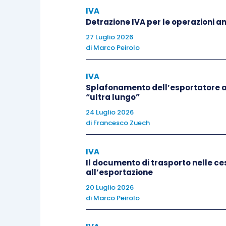
IVA
Corte ha ritenuto che oggetto del
Detrazione IVA per le operazioni 
quanto il venditore,
pur avendo d
27 Luglio 2026
successivamente portati a ter
di
Marco Peirolo
nella
causa C-71/18 del 4 sett
IVA
sopra, la Corte ha
escluso
che p
Splafonamento dell’esportatore a
“ultra lungo”
edificabile
la cessione di un ter
24 Luglio 2026
alle intenzioni delle parti, è de
di
Francesco Zuech
laddove la cessione in esame si
demolizione e di successiva c
IVA
del terreno unitamente al fabbri
Il documento di trasporto nelle ces
all’esportazione
l’acquirente assicuri la realizza
20 Luglio 2026
sufficiente a collegare le diver
di
Marco Peirolo
un’unica prestazione economica 