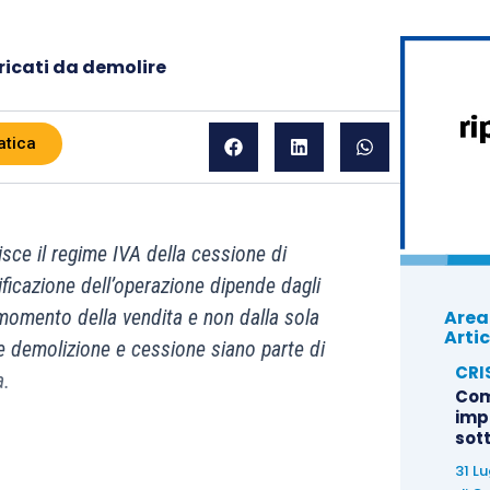
ricati da demolire
atica
sce il regime IVA della cessione di
ificazione dell’operazione dipende dagli
Area
 momento della vendita e non dalla sola
Artic
he demolizione e cessione siano parte di
CRI
a.
Com
imp
sot
31 L