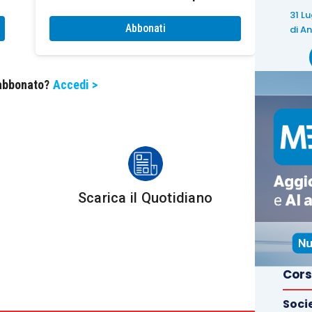
l’interrogazione parlamentare 31 luglio 2014, n. 5-
31 L
Abbonati
di
An
risprudenza comunitaria. In particolare:
 abbonato?
Accedi >
vembre 2009
, la Corte ha statuito che, quando l’atto
eno sul quale sorge un fabbricato destinato alla
te l’impegno a effettuare le prestazioni relative
iziate all’atto della cessione
, tale fattispecie
ni IVA, avente a oggetto non la cessione del
Scarica il Quotidiano
di un
terreno non edificato
. In tal caso, la Corte ha
izione era iniziata, prima della cessione, dal
ontrattualmente l’onere del completamento;
Cors
12 luglio 2012
, la cessione riguardava un immobile
Soci
iniziati prima dell’acquisto
. In tal caso, tuttavia, la