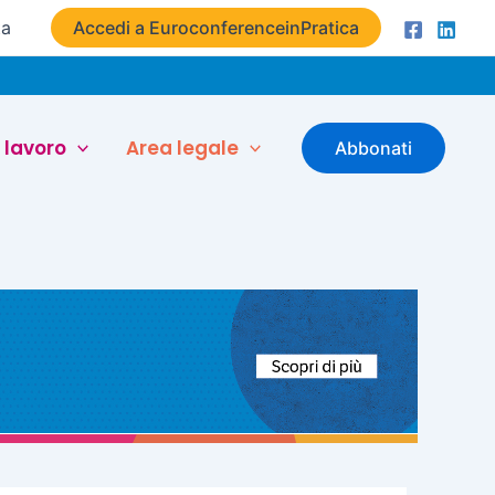
ta
Accedi a EuroconferenceinPratica
 lavoro
Area legale
Abbonati