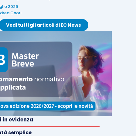
uglio 2026
drea Onori
Vedi tutti gli articoli di EC News
i in evidenza
età semplice