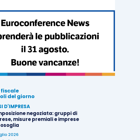
 fiscale
oli del giorno
SI D'IMPRESA
posizione negoziata: gruppi di
rese, misure premiali e imprese
tosoglia
uglio 2026