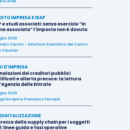
rlo Arsie
DITO IMPRESA E IRAP
 e studi associati: senza esercizio “in
ma associata” l’imposta non è dovuta
uglio 2026
ndro Cerato – Direttore Scientifico del Centro
 Tributari
SI D'IMPRESA
alazioni dei creditori pubblici
ificati e allerta precoce: la lettura
l’Agenzia delle Entrate
uglio 2026
igi Ferrajoli
e
Francesco Ferrajoli
E DIGITALIZZAZIONE
rezza della supply chain per i soggetti
: linee guida e fasi operative