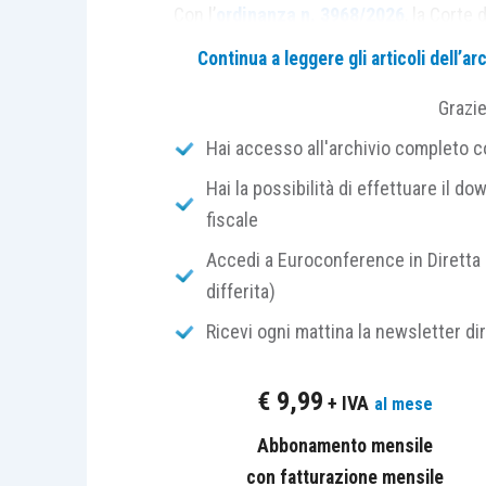
Con l’
ordinanza n. 3968/2026
, la Corte
regime IVA della cessione di fabbricati 
Continua a leggere gli articoli dell’
operazione ha per oggetto il
fabbricato
Grazi
il
terreno sul quale verrà edificato un 
Hai accesso all'archivio completo con
Per
“fabbricati da demolire
” s’intenden
Hai la possibilità di effettuare il dow
permesso urbanistico per la loro demo
fiscale
Accedi a Euroconference in Diretta 
Secondo l’Amministrazione finanziaria, i
differita)
natura del bene ceduto
, vale a dire allo
Ricevi ogni mattina la newsletter di
cessione,
prescindendo
quindi dalla
des
cessionario
(
circolare n. 28/E/2011
).
€
9,99
+ IVA
al mese
Di conseguenza, la cessione del fabbric
Abbonamento mensile
fini IVA, come una
cessione di fabbrica
con fatturazione mensile