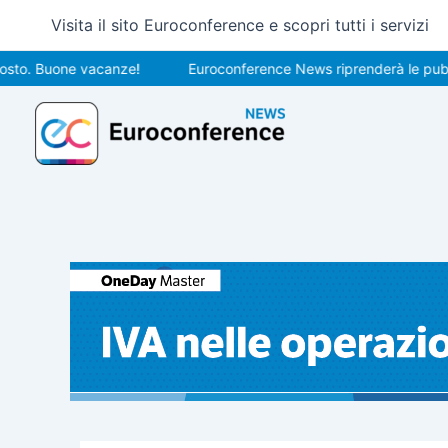
Vai
Visita il sito Euroconference e scopri tutti i servizi
al
contenuto
Buone vacanze!
Euroconference News riprenderà le pubblicazio