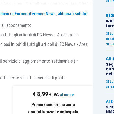
di
Ca
 di Cassazione ha risolto una controversia relativa al
da demolire, dovendosi in concreto stabilire se tale
archivio di Euroconference News, abbonati subito!
RED
 che sarà successivamente demolito
oppure
IRAP
e all'abbonamento
nuovo fabbricato
.
for
31 L
 tutti gli articoli di EC News - Area fiscale
di
Sa
do i fabbricati per i quali è
già stato rilasciato un
nload in pdf di tutti gli articoli di EC News - Area
Studi
lizione
, ma
non sono ancora iniziati i lavori
.
CRI
il servizio di aggiornamento settimanale (in
l regime impositivo è
strettamente correlato alla
Segn
qual
 stato di fatto e di diritto dello stesso all’atto della
del
rettamente sulla tua casella di posta
tinazione del bene da parte del
31 L
di
Lu
€
8,99
+ IVA
al mese
ato da demolire deve essere considerata, ai
AI 
Promozione primo anno
Sicu
to
e
non come una cessione di terreno
NIS2
con fatturazione anticipata