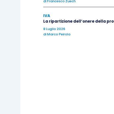
di
Francesco Zuech
queste operazioni di riscossione effettu
IVA
La ripartizione dell’onere della p
8 Luglio 2026
di
Marco Peirolo