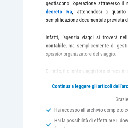
gestiscono l’operazione attraverso il
decreto Iva
,
attenendosi a quanto 
semplificazione documentale prevista da
Infatti, l’agenzia viaggi si troverà nel
contabile
, ma semplicemente di gest
operator
organizzatore del viaggio.
Di fatto, il cliente viaggiatore si reca i
organizzato dal
tour operator
, e
l’agen
Continua a leggere gli articoli dell’
conto del
tour operator
stesso
.
Grazi
Al concludersi dell’operazione, l’ag
Hai accesso all'archivio completo con
documentazione
:
Hai la possibilità di effettuare il dow