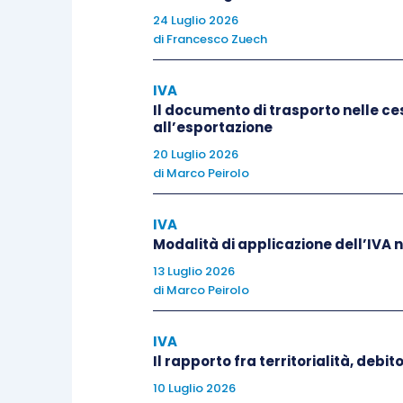
contabilizzato
(in quanto di qu
24 Luglio 2026
di
Francesco Zuech
che effettua, nella sua contabili
stessa).
IVA
Il documento di trasporto nelle ces
L’autofattura viene quindi
contabilizza
all’esportazione
Iva vendite ordinario senza contabilizza
20 Luglio 2026
o con l’indicazione della non imponibilit
di
Marco Peirolo
Successivamente, per
IVA
la gestione fina
Modalità di applicazione dell’IVA 
tour operator
il
corrispettivo incassat
13 Luglio 2026
spettante.
di
Marco Peirolo
Contabilmente, quindi, avremo la rilevaz
IVA
al viaggio, e il giroconto dello stesso
Il rapporto fra territorialità, debi
provvigione maturata): operativamente 
10 Luglio 2026