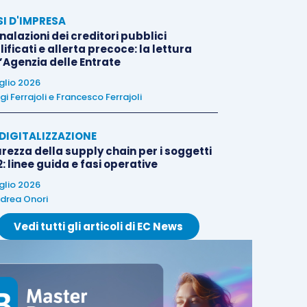
SI D'IMPRESA
alazioni dei creditori pubblici
ificati e allerta precoce: la lettura
l’Agenzia delle Entrate
uglio 2026
igi Ferrajoli
e
Francesco Ferrajoli
E DIGITALIZZAZIONE
rezza della supply chain per i soggetti
: linee guida e fasi operative
uglio 2026
drea Onori
Vedi tutti gli articoli di EC News