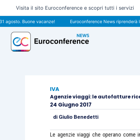
Vai
Visita il sito Euroconference e scopri tutti i servizi
al
contenuto
sto. Buone vacanze!
Euroconference News riprenderà le pubbli
IVA
Agenzie viaggi: le autofatture ri
24 Giugno 2017
di
Giulio Benedetti
Le agenzie viaggi che operano come i