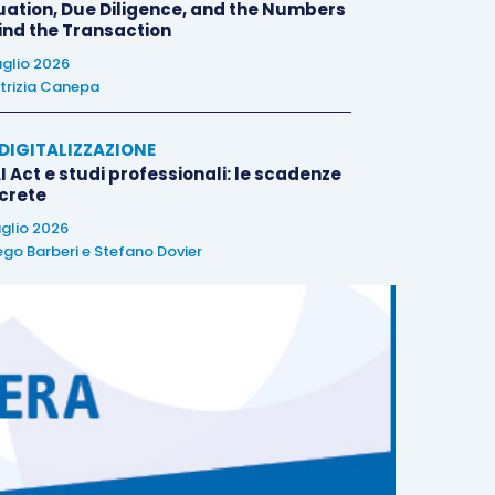
uation, Due Diligence, and the Numbers
ind the Transaction
uglio 2026
trizia Canepa
E DIGITALIZZAZIONE
I Act e studi professionali: le scadenze
crete
uglio 2026
ego Barberi
e
Stefano Dovier