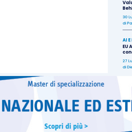
Val
Beh
30 L
di
Pa
AI 
EU A
con
27 L
di
Di