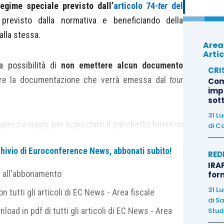
regime speciale previsto dall’
articolo 74-
ter
del
previsto dalla normativa e beneficiando della
lla stessa.
Area
Artic
la possibilità di
non emettere alcun documento
CRI
ire la documentazione che verrà emessa dal
tour
Com
imp
sot
31 L
n agenzia viaggi per acquistare il pacchetto turistico
di
Ca
zia viaggi agisce da intermediaria in nome e per
archivio di Euroconference News, abbonati subito!
RED
IRAP
e all'abbonamento
for
enzia viaggi intermediaria
riceverà la seguente
31 L
 tutti gli articoli di EC News - Area fiscale
di
Sa
nload in pdf di tutti gli articoli di EC News - Area
Studi