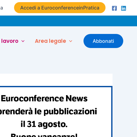
ta
Accedi a EuroconferenceinPratica
 lavoro
Area legale
Abbonati