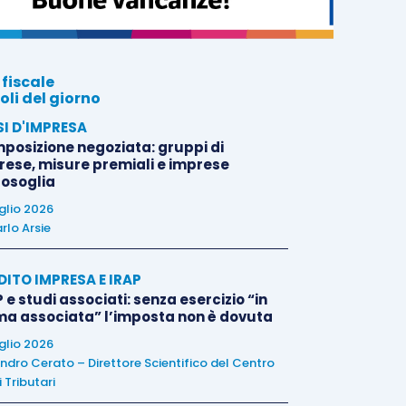
 fiscale
oli del giorno
SI D'IMPRESA
posizione negoziata: gruppi di
rese, misure premiali e imprese
tosoglia
uglio 2026
rlo Arsie
DITO IMPRESA E IRAP
 e studi associati: senza esercizio “in
ma associata” l’imposta non è dovuta
uglio 2026
ndro Cerato – Direttore Scientifico del Centro
 Tributari