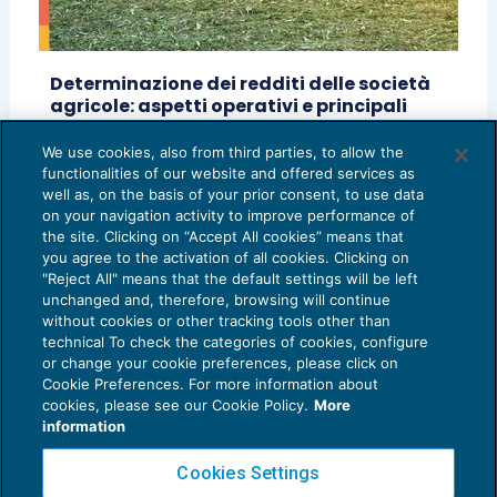
Determinazione dei redditi delle società
agricole: aspetti operativi e principali
implicazioni
We use cookies, also from third parties, to allow the
IMPOSTE SUL REDDITO
25/06/2026
functionalities of our website and offered services as
di
Filomena Maio
well as, on the basis of your prior consent, to use data
on your navigation activity to improve performance of
the site. Clicking on “Accept All cookies” means that
you agree to the activation of all cookies. Clicking on
"Reject All" means that the default settings will be left
unchanged and, therefore, browsing will continue
without cookies or other tracking tools other than
technical To check the categories of cookies, configure
or change your cookie preferences, please click on
Cookie Preferences. For more information about
Privacy Policy
cookies, please see our Cookie Policy.
More
Cookie Policy
information
Euroconference NEWS è una testata registrata al Tribunale di Milano Reg. n. 8556/2026
Cookies Settings
Direttore responsabile Sandro Cerato