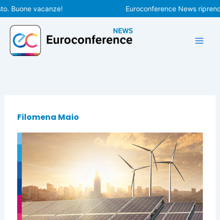
Vai
o. Buone vacanze!
Euroconference News riprenderà
al
contenuto
Filomena Maio