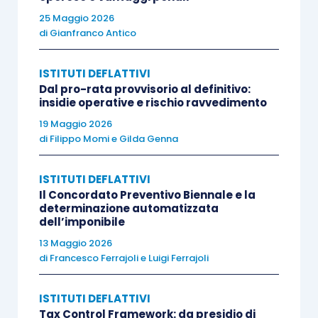
dell’unica rata scelta dal debitore per
25 Maggio 2026
effettuare il pagamento
;
di
Gianfranco Antico
di 2 rate, anche non consecutive
, di
quelle nelle quali il debitore ha scelto di
ISTITUTI DEFLATTIVI
Dal pro-rata provvisorio al definitivo:
dilazionare il pagamento;
insidie operative e rischio ravvedimento
dell’ultima rata
di quelle nelle quali il
19 Maggio 2026
debitore ha scelto di dilazionare il
di
Filippo Momi
e
Gilda Genna
pagamento.
ISTITUTI DEFLATTIVI
Nell’ipotesi di inefficacia della Rottamazione-
Il Concordato Preventivo Biennale e la
determinazione automatizzata
quinquies
(cfr. pure FAQ n. 15 pubblicata sul sito
dell’imponibile
dell’Agenzia delle Entrate-Riscossione)
:
13 Maggio 2026
di
Francesco Ferrajoli
e
Luigi Ferrajoli
i versamenti effettuati sono considerati
a
ISTITUTI DEFLATTIVI
titolo di acconto
sulle somme
Tax Control Framework: da presidio di