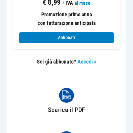
€
8,99
+ IVA
al mese
Il
piano di pagamento è rimesso al debitore
, che
Promozione primo anno
può scegliere tra il pagamento in
unica soluzione
con fatturazione anticipata
entro il 31 luglio 2026
;
ovvero nel numero
massimo di 54 rate bimestrali
, di pari
Abbonati
ammontare,
con scadenza
:
Sei già abbonato?
Accedi >
la prima, la seconda e la terza,
rispettivamente
, il 31 luglio, il 30
settembre e il 30 novembre 2026
;
dalla quarta alla cinquantunesima,
rispettivamente
, il 31 gennaio, il 31
marzo, il 31 maggio, il 31 luglio, il 30
Scarica il PDF
settembre e il 30 novembre
di ciascun
anno
a decorrere dal 2027
;
dalla cinquantaduesima alla