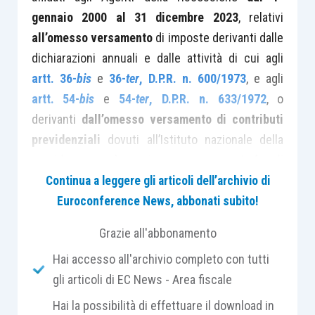
gennaio 2000 al 31 dicembre 2023
, relativi
all’omesso versamento
di imposte derivanti dalle
dichiarazioni annuali e dalle attività di cui agli
artt. 36-
bis
e
36-
ter
, D.P.R. n. 600/1973
, e agli
artt. 54-
bis
e
54-
ter
, D.P.R. n. 633/1972
, o
derivanti
dall’omesso versamento di contributi
previdenziali
dovuti all’Istituto nazionale della
previdenza – può ormai essere annoverata fra gli
istituti deflattivi ordinari
.
Continua a leggere gli articoli dell’archivio di
Euroconference News, abbonati subito!
La Legge di bilancio 2026
–
art. 1, commi da 82
a
Grazie all'abbonamento
101, Legge n. 199/2025
–
ha, quindi, riaperto il
Hai accesso all'archivio completo con tutti
cantiere della riscossione,
pur escludendo
gli articoli di EC News - Area fiscale
espressamente, per la prima volta, i debiti
derivanti da attività di accertamento (cfr. pure
Hai la possibilità di effettuare il download in