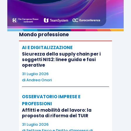
Mondo professione
AI E DIGITALIZZAZIONE
Sicurezza della supply chain per i
soggetti NIS2: linee guida e fasi
operative
31 Luglio 2026
di
Andrea Onori
OSSERVATORIO IMPRESE E
PROFESSIONI
Affitti e mobilità del lavoro: la
proposta di riforma del TUIR
31 Luglio 2026
di
Settore Fisco e Diritto d’Impresa di