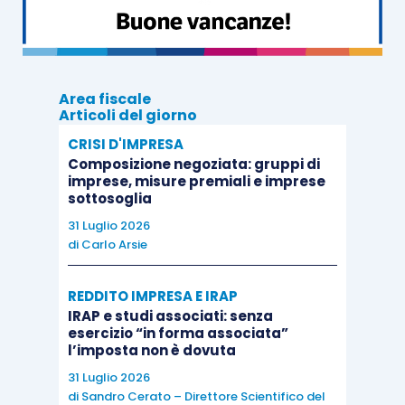
tardivo versamento,
non superiore a 5 giorni
,
dell’unica rata ovvero di una di quelle in cui è
stato dilazionato il pagamento delle somme, la
possibilità di ritardare il pagamento.
Area fiscale
Articoli del giorno
CRISI D'IMPRESA
Né a maggior ragione può essere invocato il c.d.
Composizione negoziata: gruppi di
lieve inadempimento
di cui all’
art. 15-
ter
, D.P.R.
imprese, misure premiali e imprese
sottosoglia
n. 602/1973
, che prevede la possibilità di sanare
31 Luglio 2026
nelle ipotesi di ritardi
non superiore a 7 giorni
di
Carlo Arsie
(oltre al possibile
insufficiente versamento della
rata
, per una frazione non superiore al 3% e, in
REDDITO IMPRESA E IRAP
ogni caso, a 10.000 euro).
IRAP e studi associati: senza
esercizio “in forma associata”
l’imposta non è dovuta
31 Luglio 2026
di
Sandro Cerato – Direttore Scientifico del