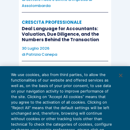
Assolombarda
CRESCITA PROFESSIONALE
Deal Language for Accountants:
Valuation, Due Diligence, and the
Numbers Behind the Transaction
30 Luglio 2026
di
Patrizia Canepa
AI E DIGITALIZZAZIONE
We use cookies, also from third parties, to allow the
EU AI Act e studi professionali: le
functionalities of our website and offered services as
scadenze concrete
well as, on the basis of your prior consent, to use data
on your navigation activity to improve performance of
27 Luglio 2026
the site. Clicking on “Accept All cookies” means that
di
Diego Barberi
e
Stefano Dovier
you agree to the activation of all cookies. Clicking on
"Reject All" means that the default settings will be left
unchanged and, therefore, browsing will continue
without cookies or other tracking tools other than
technical To check the categories of cookies, configure
or change your cookie preferences, please click on