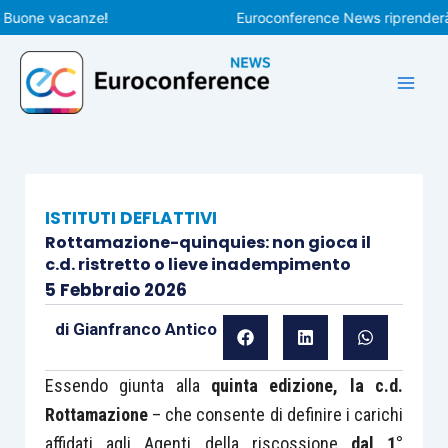
Vai
one vacanze!
Euroconference News riprenderà le pu
al
contenuto
ISTITUTI DEFLATTIVI
Rottamazione-quinquies: non gioca il
c.d. ristretto o lieve inadempimento
5 Febbraio 2026
di
Gianfranco Antico
Essendo giunta alla
quinta edizione, la c.d.
Rottamazione
– che consente di definire i carichi
affidati agli Agenti della riscossione
dal 1°