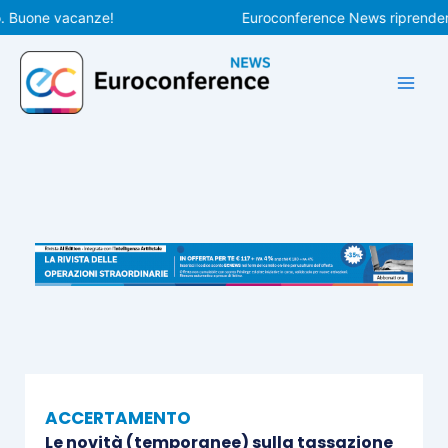
Vai
one vacanze!
Euroconference News riprenderà le p
al
contenuto
ACCERTAMENTO
Le novità (temporanee) sulla tassazione