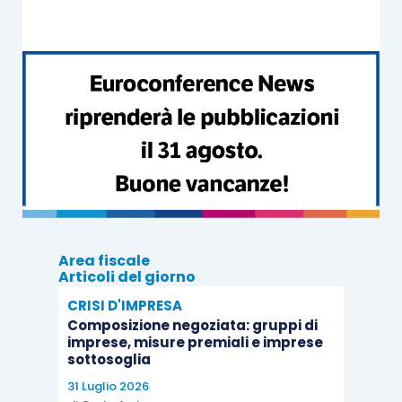
La società Alfa S.p.A. ha acquistato nel 2025
azioni proprie del valore nominale di 500.000 euro
per il corrispettivo di 750.000 euro. In conformità
a quanto previsto dagli
artt. 2357-
ter
, comma 3
e
2424-
bis
, comma 7, c.c.
, la società Alfa S.p.A.
rileva in bilancio l’acquisto delle azioni proprie
attraverso l’appostazione della “Riserva negativa
per azioni proprie in portafoglio” per l’importo di
750.000 euro. La scrittura è la seguente.
Area fiscale
Articoli del giorno
Riserv
CRISI D'IMPRESA
a
Composizione negoziata: gruppi di
negati
imprese, misure premiali e imprese
sottosoglia
va per
Banca
750.00
750.00
31 Luglio 2026
azioni
a
c/c
0
0