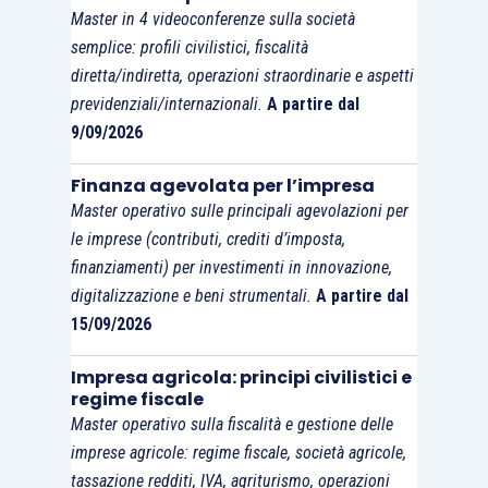
della stessa norma, in base ai quali:
Master in 4 videoconferenze sulla società
semplice: profili civilistici, fiscalità
le azioni proprie possono essere
diretta/indiretta, operazioni straordinarie e aspetti
previdenziali/internazionali.
A partire dal
acquistate solo nei limiti degli utili
9/09/2026
distribuibili e delle riserve disponibili
risultanti dall’ultimo bilancio regolarmente
Finanza agevolata per l’impresa
approvato. Possono essere acquistate
Master operativo sulle principali agevolazioni per
solo azioni interamente liberate;
le imprese (contributi, crediti d’imposta,
l’acquisto deve essere autorizzato
finanziamenti) per investimenti in innovazione,
dall’assemblea, che deve stabilire le
digitalizzazione e beni strumentali.
A partire dal
15/09/2026
modalità di acquisto, il numero massimo
di azioni da acquistare, la durata
Impresa agricola: principi civilistici e
dell’autorizzazione all’acquisto (non
regime fiscale
superiore a 18 mesi), il corrispettivo
Master operativo sulla fiscalità e gestione delle
imprese agricole: regime fiscale, società agricole,
minimo e il corrispettivo massimo da
tassazione redditi, IVA, agriturismo, operazioni
versare per l’acquisto;