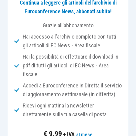
proprie.
Continua a leggere gli articoli dell’archivio di
Rispetto alla irrilevanza fiscale
Euroconference News, abbonati subito!
prevista in precedenza per i
Grazie all'abbonamento
contribuenti che applicano la
derivazione rafforzata (soggetti
Hai accesso all'archivio completo con tutti
IAS/IFRS e OIC adopter diversi
gli articoli di EC News - Area fiscale
dalle micro-imprese), con le
Hai la possibilità di effettuare il download in
nuove norme il differenziale
pdf di tutti gli articoli di EC News - Area
positivo realizzato nella vendita
fiscale
di azioni proprie viene
Accedi a Euroconference in Diretta il servizio
considerato “ricavo” soggetto a
di aggiornamento settimanale (in differita)
tassazione ai fini IRES.
Ricevi ogni mattina la newsletter
direttamente sulla tua casella di posta
Iscrizione in bilancio delle azioni proprie
€
9,99
+ IVA
al mese