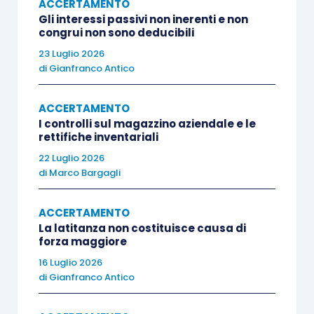
ACCERTAMENTO
Gli interessi passivi non inerenti e non
patrimonio netto per un ammontare pari al prezzo
congrui non sono deducibili
di acquisto delle stesse, tramite l’iscrizione di
23 Luglio 2026
una riserva di segno negativo.
di
Gianfranco Antico
In sostanza, mentre in precedenza le azioni
ACCERTAMENTO
proprie erano iscritte nell’attivo dello Stato
I controlli sul magazzino aziendale e le
rettifiche inventariali
patrimoniale (tra le immobilizzazioni finanziarie o
22 Luglio 2026
nell’attivo circolante), vincolando tuttavia una
di
Marco Bargagli
parte del patrimonio, nell’attuale disciplina del
bilancio, redatto secondo i principi contabili
ACCERTAMENTO
nazionali, le azioni proprie vengono iscritte
La latitanza non costituisce causa di
forza maggiore
direttamente a riduzione del netto, come previsto
16 Luglio 2026
dai principi contabili internazionali.
di
Gianfranco Antico
Nello specifico, a fronte dall’acquisto di azioni