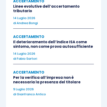
ACCERTAMENTO
proprie occorre appostare nel passivo dello Stato
Linee evolutive dell’accertamento
tributario
patrimoniale una specifica voce di riserva di
14 Luglio 2026
patrimonio netto con segno negativo, denominata
di
Andrea Bongi
“A) X – Riserva negativa per azioni proprie in
portafoglio”, per un valore corrispondente al
ACCERTAMENTO
costo di acquisto delle azioni proprie (OIC 28, par.
Il deterioramento dell’indice ISA come
37).
sintomo, non come prova autosufficiente
14 Luglio 2026
di
Fabio Sartori
Anche con la nuova impostazione bilancistica,
l’acquisto di azioni proprie rimane comunque
ACCERTAMENTO
un’operazione priva di effetti reddituali.
Per la verifica all’impresa non è
necessaria la presenza del titolare
ESEMPIO 1 – ISCRIZIONE IN BILANCIO DELLE
9 Luglio 2026
di
Gianfranco Antico
AZIONI PROPRIE