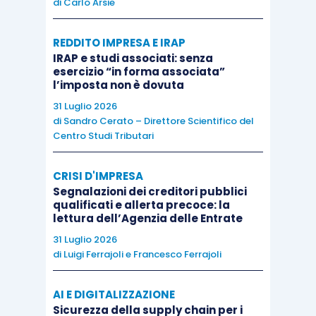
di
Carlo Arsie
proprie
(voce
REDDITO IMPRESA E IRAP
A.X –
IRAP e studi associati: senza
esercizio “in forma associata”
PN)
l’imposta non è dovuta
31 Luglio 2026
di
Sandro Cerato – Direttore Scientifico del
Centro Studi Tributari
Vendita delle azioni proprie
CRISI D'IMPRESA
Le azioni proprie possono essere
Segnalazioni dei creditori pubblici
successivamente alienate dalla società, per
qualificati e allerta precoce: la
lettura dell’Agenzia delle Entrate
molteplici finalità, tra le quali realizzare
31 Luglio 2026
plusvalenze, sostenere il corso azionario nel
di
Luigi Ferrajoli
e
Francesco Ferrajoli
mercato borsistico, favorire l’ingresso di un
nuovo socio, ecc.
AI E DIGITALIZZAZIONE
Sicurezza della supply chain per i