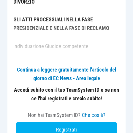
DIVORZIO
GLI ATTI PROCESSUALI NELLA FASE
PRESIDENZIALE E NELLA FASE DI RECLAMO
Individuazione Giudice competente
Predisposizione del ricorso introduttivo:
Continua a leggere gratuitamente l'articolo del
tecniche di redazione
giorno di EC News - Area legale
Accedi subito con il tuo TeamSystem ID e se non
Contenuto necessario e contenuto eventuale
ce l'hai registrati e crealo subito!
domanda principale, accessoria e domande
Non hai TeamSystem ID?
Che cos'è?
cumulabili
Registrati