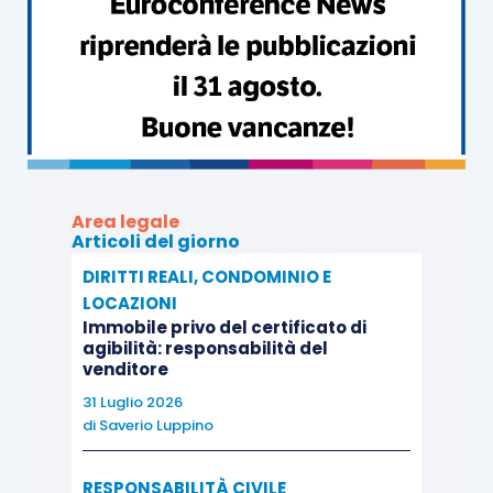
Le relazioni investigative
III incontro
Area legale
Articoli del giorno
GLI ACCORDI DI NEGOZIAZIONE ASSISTITA DA
AVVOCATI: PRESUPPOSTI, CLAUSOLE
DIRITTI REALI, CONDOMINIO E
LOCAZIONI
CONSENTITE E TECNICHE DI REDAZIONE
Immobile privo del certificato di
agibilità: responsabilità del
venditore
I presupposti per avvalersi della procedura di
31 Luglio 2026
negoziazione assistita
di
Saverio Luppino
Tutele dei figli minori ed equiparati
RESPONSABILITÀ CIVILE