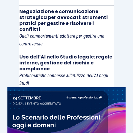
I PROCEDIMENTI RELATIVI AI FIGLI DEI
Negoziazione e comunicazione
CONVIVENTI, ORGANI GIUDIZIARI COMPETENTI,
strategica per avvocati: strumenti
E GIUDIZI RISERVATI AL TRIBUNALE PER I
pratici per gestire e risolvere i
conflitti
MINORENNI
Quali comportamenti adottare per gestire una
controversia
La procedura unificata di fronte al Tribunale
Uso dell’AI nello Studio legale: regole
ordinario
interne, gestione del rischio e
compliance
Redazione del ricorso ex art. 316 c.c. e possibili
Problematiche connesse all’utilizzo dell’AI negli
Studi
contenuti
Il rito camerale e le differenze con il rito ordinario
Il reclamo contro il decreto che definisce il
giudizio