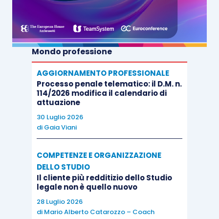
Ipotesi di ricorribilità in Cassazione
Mondo professione
Le cause trattate dal Tribunale per i minorenni e
gli spostamenti di competenza
AGGIORNAMENTO PROFESSIONALE
Processo penale telematico: il D.M. n.
114/2026 modifica il calendario di
Il ricorso ex art. 330 c.c. per la decadenza della
attuazione
potestà genitoriale: casistica e procedimento
30 Luglio 2026
di
Gaia Viani
Il ricorso ex art. 317 bis c.c. per tutelare il
rapporto del minore con gli ascendenti: le
COMPETENZE E ORGANIZZAZIONE
DELLO STUDIO
problematiche sulla competenza territoriale
Il cliente più redditizio dello Studio
legale non è quello nuovo
28 Luglio 2026
di
Mario Alberto Catarozzo – Coach