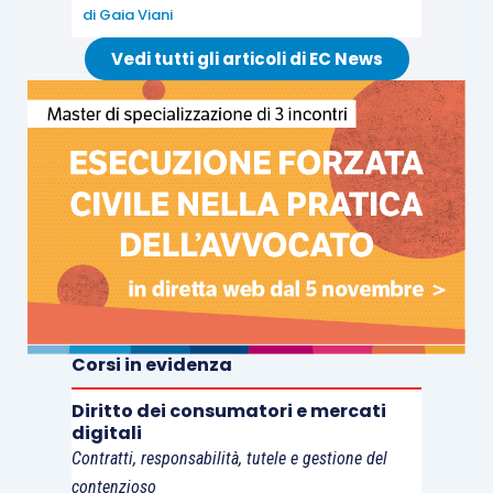
Il diniego di autorizzazione del P.M. e l’apertura
di
Gaia Viani
della fase processuale
Vedi tutti gli articoli di EC News
Natura e limiti del controllo del P. M.
Effetti dell’accordo concluso a seguito di
negoziazione assistita
Doveri deontologici, obblighi e responsabilità
dell’avvocato
Corsi in evidenza
Diritto dei consumatori e mercati
digitali
IV incontro
Contratti, responsabilità, tutele e gestione del
contenzioso