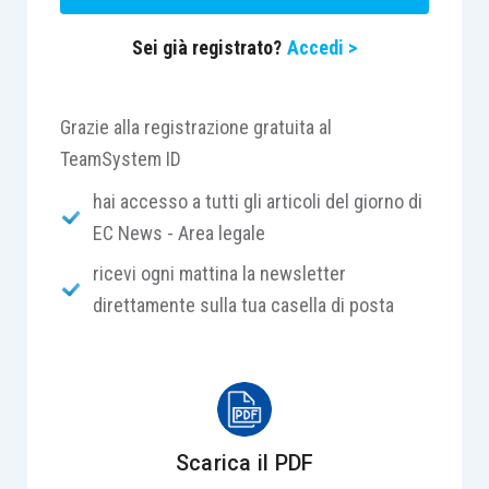
richiesta di addebito: responsabilità
endofamiliare e risarcimento
Sei già registrato?
Accedi >
preclusione sulle domande: casistica
Grazie alla registrazione gratuita al
TeamSystem ID
La predisposizione della memoria difensiva:
hai accesso a tutti gli articoli del giorno di
domande riconvenzionali l’onere di contestazione
EC News - Area legale
La fase presidenziale: l’eventuale istruttoria
ricevi ogni mattina la newsletter
direttamente sulla tua casella di posta
Poteri e limiti del Giudice per l’emissione di
provvedimenti provvisori
Ascolto del minore
Scarica il PDF