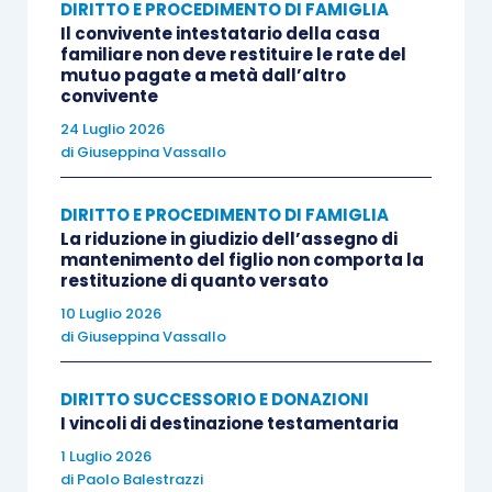
DIRITTO E PROCEDIMENTO DI FAMIGLIA
Il convivente intestatario della casa
LE IMPUGNAZIONI
familiare non deve restituire le rate del
mutuo pagate a metà dall’altro
convivente
Gestione della fase istruttoria: criticità e
24 Luglio 2026
tecniche difensive
di
Giuseppina Vassallo
La memoria integrativa del ricorrente
DIRITTO E PROCEDIMENTO DI FAMIGLIA
La riduzione in giudizio dell’assegno di
mantenimento del figlio non comporta la
La comparsa di costituzione del resistente: oneri
restituzione di quanto versato
e preclusioni
10 Luglio 2026
di
Giuseppina Vassallo
La richiesta di modifica dei provvedimenti
DIRITTO SUCCESSORIO E DONAZIONI
presidenziali
I vincoli di destinazione testamentaria
1 Luglio 2026
Presentazione delle memorie ex art. 183 6° co.
di
Paolo Balestrazzi