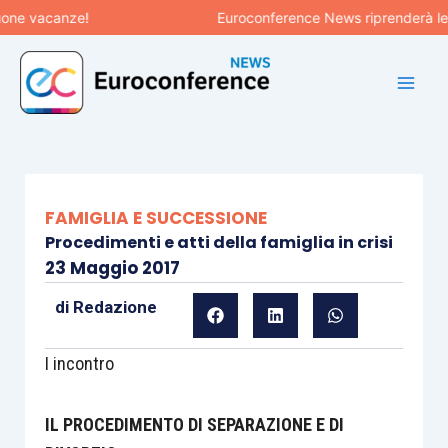
Vai
 vacanze!
Euroconference News riprenderà le pubb
al
contenuto
FAMIGLIA E SUCCESSIONE
Procedimenti e atti della famiglia in crisi
23 Maggio 2017
di
Redazione
I incontro
IL PROCEDIMENTO DI SEPARAZIONE E DI