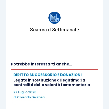
CTU e ordini di esibizione
La fase di reclamo avverso l’ordinanza
presidenziale: tecniche di redazione dell’atto
Scarica il Settimanale
Il giudizio in Corte d’appello: effetti del decreto
conclusivo
Potrebbe interessarti anche...
DIRITTO SUCCESSORIO E DONAZIONI
II incontro
Legato in sostituzione di legittima: la
centralità della volontà testamentaria
LA FASE ISTRUTTORIA NEI GIUDIZI DI
27 Luglio 2026
SEPARAZIONE E DIVORZIO: GESTIONE DEGLI
di
Corrado De Rosa
ATTI, PROVE ATIPICHE E PROVE ILLECITE