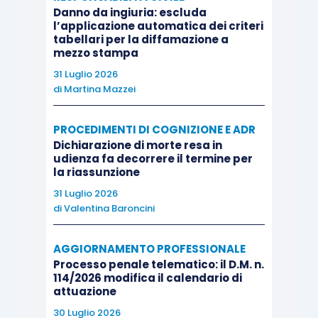
Danno da ingiuria: escluda
l’applicazione automatica dei criteri
Le fasi del procedimento di negoziazione
tabellari per la diffamazione a
assistita
mezzo stampa
31 Luglio 2026
di
Martina Mazzei
L’invito a negoziare
PROCEDIMENTI DI COGNIZIONE E ADR
La sottoscrizione della Convenzione
Dichiarazione di morte resa in
udienza fa decorrere il termine per
la riassunzione
Le trattative: l’uso delle tecniche di mediazione
31 Luglio 2026
di
Valentina Baroncini
La stesura dell’accordo: contenuto necessario ed
eventuale dell’Accordo
AGGIORNAMENTO PROFESSIONALE
Processo penale telematico: il D.M. n.
114/2026 modifica il calendario di
L’invio dell’accordo al P.M.
attuazione
30 Luglio 2026