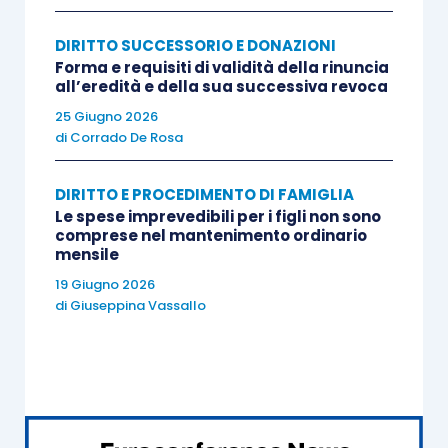
c.p.c.: impostazione, termini e decadenze
DIRITTO SUCCESSORIO E DONAZIONI
Forma e requisiti di validità della rinuncia
Assunzione delle prove per testimoni: tecniche
all’eredità e della sua successiva revoca
di redazione dei capitoli, eccezioni del difensore
25 Giugno 2026
e poteri del Giudice
di
Corrado De Rosa
Consulenza tecnica e indagini a mezzo della
DIRITTO E PROCEDIMENTO DI FAMIGLIA
Le spese imprevedibili per i figli non sono
Polizia Tributaria
comprese nel mantenimento ordinario
mensile
Prove documentali acquisibili in giudizio: in
19 Giugno 2026
di
Giuseppina Vassallo
particolare la corrispondenza bancaria
Le prove atipiche: registrazioni telefoniche ed
ambientali, l’uso di internet e dei social network,
le immagini fotografiche