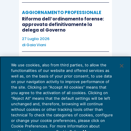
AGGIORNAMENTO PROFESSIONALE
Riforma dell’ordinamento forense:
approvata definitivamente la
delega al Governo
27 Luglio 2026
di
Gaia Viani
AI E DIGITALIZZAZIONE DELLO STUDIO
We use cookies, also from third parties, to allow the
Come evitare le allucinazioni dell’AI:
functionalities of our website and offered services as
guida per l’avvocato
well as, on the basis of your prior consent, to use data
on your navigation activity to improve performance of
24 Luglio 2026
the site. Clicking on “Accept All cookies” means that
di
Sofia Savoia
you agree to the activation of all cookies. Clicking on
"Reject All" means that the default settings will be left
unchanged and, therefore, browsing will continue
without cookies or other tracking tools other than
technical To check the categories of cookies, configure
or change your cookie preferences, please click on
Cookie Preferences. For more information about
Privacy Policy