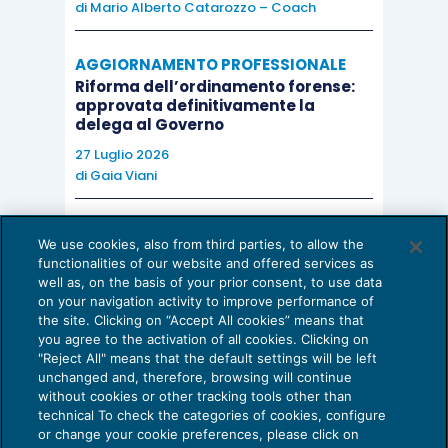
di
Mario Alberto Catarozzo – Coach
AGGIORNAMENTO PROFESSIONALE
Riforma dell’ordinamento forense:
approvata definitivamente la
delega al Governo
27 Luglio 2026
di
Gaia Viani
AI E DIGITALIZZAZIONE DELLO STUDIO
We use cookies, also from third parties, to allow the
Come evitare le allucinazioni dell’AI:
functionalities of our website and offered services as
guida per l’avvocato
well as, on the basis of your prior consent, to use data
on your navigation activity to improve performance of
24 Luglio 2026
the site. Clicking on “Accept All cookies” means that
di
Sofia Savoia
you agree to the activation of all cookies. Clicking on
"Reject All" means that the default settings will be left
unchanged and, therefore, browsing will continue
without cookies or other tracking tools other than
technical To check the categories of cookies, configure
or change your cookie preferences, please click on