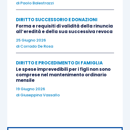
alla tipologia di trust: qualora l’oggetto dell’attività
di
Paolo Balestrazzi
sia costituito da un patrimonio immobiliare
situato interamente in Italia, l’individuazione della
DIRITTO SUCCESSORIO E DONAZIONI
residenza risulterà agevole; qualora i beni
Forma e requisiti di validità della rinuncia
all’eredità e della sua successiva revoca
immobili risultino situati in Stati diversi, occorre
25 Giugno 2026
fare riferimento al criterio della prevalenza
di
Corrado De Rosa
relativo alla loro localizzazione.
DIRITTO E PROCEDIMENTO DI FAMIGLIA
Nel caso di patrimoni mobiliari o misti l’oggetto
Le spese imprevedibili per i figli non sono
comprese nel mantenimento ordinario
principale dovrà essere identificato con
mensile
l’effettiva e concreta attività esercitata.
19 Giugno 2026
Ciò posto, con specifico riferimento all’operatività
di
Giuseppina Vassallo
della presunzione legale relativa in ipotesi di un
trust esterovestito, l’Agenzia delle Entrate,
Direzione Centrale Normativa e Contenzioso,
sempre con la citata circolare 48/E/2007 ha