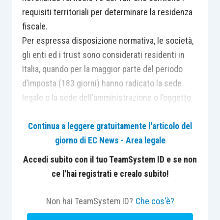
requisiti territoriali per determinare la residenza
fiscale.
Per espressa disposizione normativa, le società,
gli enti ed i trust sono considerati residenti in
Italia, quando per la maggior parte del periodo
d’imposta (183 giorni) hanno radicato la sede
legale o la sede dell’amministrazione o l’oggetto
principale nel territorio dello Stato.
Il legislatore, per contrastare gli arbitraggi fiscali
Continua a leggere gratuitamente l'articolo del
e l’utilizzo elusivo del trust, normalmente
giorno di EC News - Area legale
previsto quale strumento di segregazione
Accedi subito con il tuo TeamSystem ID e se non
patrimoniale, ha introdotto nel nostro
ce l'hai registrati e crealo subito!
ordinamento tributario specifiche presunzioni
legali relative, che pongono in capo al soggetto di
Non hai TeamSystem ID?
Che cos'è?
diritto estero l’onere di dimostrare di essersi