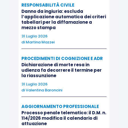
In via residuale, la citata presunzione legale
RESPONSABILITÀ CIVILE
relativa potrebbe trovare applicazione qualora un
Danno da ingiuria: escluda
l’applicazione automatica dei criteri
trust di diritto estero detenga, ai sensi
tabellari per la diffamazione a
dell’articolo 2359 del cod. civ., partecipazioni di
mezzo stampa
controllo in società di capitali residenti in Italia e,
31 Luglio 2026
di
Martina Mazzei
contestualmente, il trustee sia un soggetto
residente in Italia.
PROCEDIMENTI DI COGNIZIONE E ADR
Dichiarazione di morte resa in
Articolo tratto da
“Euroconference News“
udienza fa decorrere il termine per
la riassunzione
31 Luglio 2026
di
Valentina Baroncini
AGGIORNAMENTO PROFESSIONALE
Processo penale telematico: il D.M. n.
114/2026 modifica il calendario di
attuazione