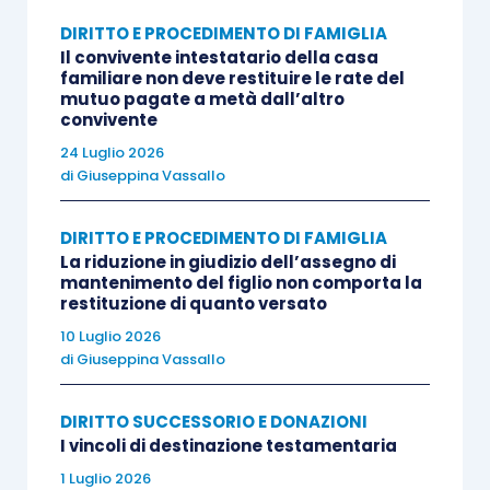
riqualificare la residenza fiscale del soggetto
DIRITTO E PROCEDIMENTO DI FAMIGLIA
passivo.
Il convivente intestatario della casa
familiare non deve restituire le rate del
Più in particolare, a tal fine rileveranno
mutuo pagate a metà dall’altro
unicamente la sede dell’amministrazione e
convivente
l’oggetto principale dell’ente di diritto estero,
24 Luglio 2026
come di seguito meglio specificato: la sede
di
Giuseppina Vassallo
dell’amministrazione è un criterio rilevante per i
trust che si avvalgono, nel perseguire il loro
DIRITTO E PROCEDIMENTO DI FAMIGLIA
La riduzione in giudizio dell’assegno di
scopo, di un’apposita struttura organizzativa
mantenimento del figlio non comporta la
formata da dipendenti, locali, attrezzature
restituzione di quanto versato
d’ufficio etc.. Di contro, in assenza di una
10 Luglio 2026
di
Giuseppina Vassallo
struttura materiale, la sede dell’amministrazione
coinciderà con il domicilio fiscale del trustee;
DIRITTO SUCCESSORIO E DONAZIONI
l’oggetto principale, è un criterio di
I vincoli di destinazione testamentaria
determinazione della residenza fiscale connesso
1 Luglio 2026