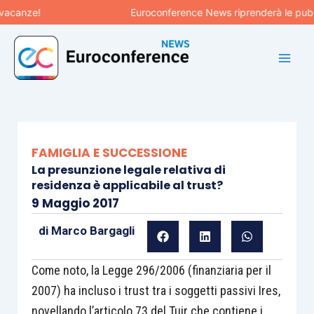
Vai
anze!
Euroconference News riprenderà le pubblicaz
al
contenuto
FAMIGLIA E SUCCESSIONE
La presunzione legale relativa di
residenza è applicabile al trust?
9 Maggio 2017
di
Marco Bargagli
Come noto, la Legge 296/2006 (finanziaria per il
2007) ha incluso i trust tra i soggetti passivi Ires,
novellando l’articolo 73 del Tuir che contiene i