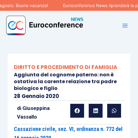
Vai
osto. Buone vacanze!
Euroconference News riprenderà le pubbl
al
contenuto
DIRITTO E PROCEDIMENTO DI FAMIGLIA
Aggiunta del cognome paterno: non è
ostativa la carente relazione tra padre
biologico e figlio
28 Gennaio 2020
di
Giuseppina
Vassallo
Cassazione civile, sez. VI, ordinanza n. 772 del
16 gennaio 2020