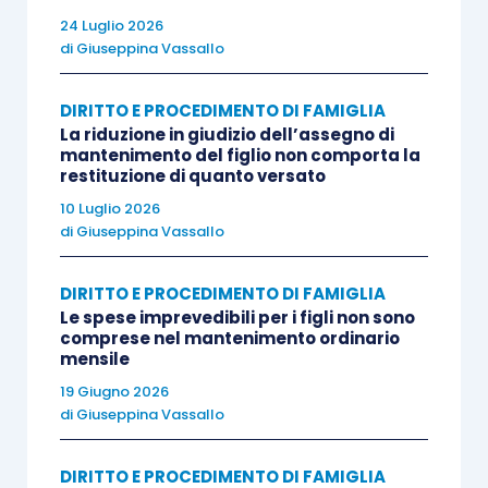
detto “super esclusivo o rafforzato” del minore.
24 Luglio 2026
di
Giuseppina Vassallo
La Corte di Cassazione ha dichiarato
inammissibile il ricorso.
DIRITTO E PROCEDIMENTO DI FAMIGLIA
La riduzione in giudizio dell’assegno di
mantenimento del figlio non comporta la
Soluzione e percorso argomentativo seguito
restituzione di quanto versato
dalla Cassazione
10 Luglio 2026
di
Giuseppina Vassallo
Secondo la Corte la sentenza è corretta poiché
DIRITTO E PROCEDIMENTO DI FAMIGLIA
tiene conto dei parametri elaborati dalla
Le spese imprevedibili per i figli non sono
giurisprudenza di legittimità in materia, primo tra i
comprese nel mantenimento ordinario
mensile
quali l’interesse del minore che è quello di evitare
19 Giugno 2026
un danno alla sua identità personale, intesa
di
Giuseppina Vassallo
anche come proiezione della sua personalità
sociale, avente copertura costituzionale
DIRITTO E PROCEDIMENTO DI FAMIGLIA