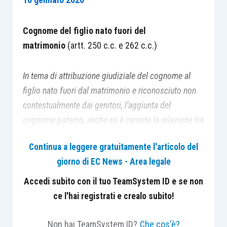
Cognome del figlio nato fuori del
matrimonio
(artt. 250 c.c. e 262 c.c.)
In tema di attribuzione giudiziale del cognome al
figlio nato fuori dal matrimonio e riconosciuto non
contestualmente dai genitori, l’aggiunta del
cognome paterno, anche se è carente la relazione tra
genitore e figlio, non può ritenersi causa ostativa, in
Continua a leggere gratuitamente l'articolo del
assenza di
comportamenti negativi del padre di tale
giorno di EC News - Area legale
gravità da renderlo inidoneo ad assumere il ruolo
genitoriale.
Accedi subito con il tuo TeamSystem ID e se non
ce l'hai registrati e crealo subito!
Caso
Non hai TeamSystem ID?
Che cos'è?