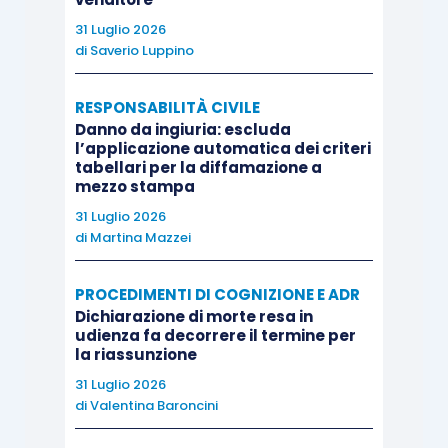
aggiungere, sostituire o anteporre al cognome
31 Luglio 2026
materno, quello paterno. La modifica legislativa si
di
Saverio Luppino
basa proprio sulle decisioni giurisprudenziali e
sull’interpretazione della Corte Costituzionale,
RESPONSABILITÀ CIVILE
Danno da ingiuria: escluda
più volte intervenuta sulla questione della
l’applicazione automatica dei criteri
prevalenza del patronimico nella legislazione
tabellari per la diffamazione a
mezzo stampa
italiana, al fine di escludere ogni tipo di
31 Luglio 2026
automatismo nell’attribuzione del cognome
di
Martina Mazzei
nell’ambito della filiazione naturale (C. Cost. n.
61/2006).
PROCEDIMENTI DI COGNIZIONE E ADR
Dichiarazione di morte resa in
udienza fa decorrere il termine per
Il procedimento delineato dalla norma, così come
la riassunzione
riformulata, prevede l’audizione del minore che
31 Luglio 2026
abbia compiuto i dodici anni di età.
di
Valentina Baroncini