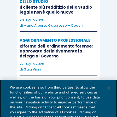
DELLO STUDIO
Il cliente più redditizio dello Studio
legale non è quello nuovo
28 Luglio 2026
di
Mario Alberto Catarozzo – Coach
AGGIORNAMENTO PROFESSIONALE
Riforma dell’ordinamento forense:
approvata definitivamente la
delega al Governo
27 Luglio 2026
di
Gaia Viani
AI E DIGITALIZZAZIONE DELLO STUDIO
We use cookies, also from third parties, to allow the
Come evitare le allucinazioni dell’AI:
functionalities of our website and offered services as
guida per l’avvocato
well as, on the basis of your prior consent, to use data
on your navigation activity to improve performance of
24 Luglio 2026
the site. Clicking on “Accept All cookies” means that
di
Sofia Savoia
you agree to the activation of all cookies. Clicking on