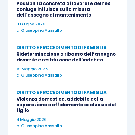
assoluta.
Possibilità concreta di lavorare dell’ex
coniuge influisce sulla misura
dell’assegno di mantenimento
La giurisprudenza esclude qualsiasi automaticità
3 Giugno 2026
o prevalenza dell’uno o dell’altro cognome (Cass.
di
Giuseppina Vassallo
n. 18161 del 05/07/2019) .
DIRITTO E PROCEDIMENTO DI FAMIGLIA
Rideterminazione a ribasso dell’assegno
Nel caso di specie la Corte calabrese ha
divorzile e restituzione dell’indebito
preliminarmente individuato in concreto
19 Maggio 2026
l’interesse del minore, evidenziandone i
di
Giuseppina Vassallo
molteplici profili:
DIRITTO E PROCEDIMENTO DI FAMIGLIA
Violenza domestica, addebito della
l’auspicabile evoluzione positiva del
separazione e affidamento esclusivo del
rapporto con il genitore, anche per effetto
figlio
dell’assunzione dell’ulteriore cognome;
4 Maggio 2026
la facilitazione del legame con gli altri figli
di
Giuseppina Vassallo
del padre;